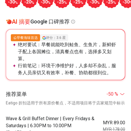
-30
-20
-30
-25
-25
-30
-25
-30
%
%
%
%
%
%
%
AI 摘要
Google 口碑推荐
早餐海味首选
评分：3.6 星
绝对要试：
早餐就能吃到鲑鱼、生鱼片，新鲜虾
子配上各国摊位，清真餐点也有，选择多又划
算。
行前笔记：
环境干净维护好，人多却不杂乱，服
务人员亲切又有效率，补餐、协助都很到位。
推荐菜单
-50 %
Eatigo 折扣适用于所有原价餐点，不适用项目将于店家规范中标示
Wave & Grill Buffet Dinner | Every Fridays &
MYR 89.00
Saturdays | 6.30PM to 10.00PM
MYR 178.00