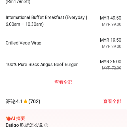
(Rm178nett)
International Buffet Breakfast (Everyday |
MYR 49.50
6.00am – 10.30am)
MYR 99.00
MYR 19.50
Grilled Vege Wrap
MYR 39.00
MYR 36.00
100% Pure Black Angus Beef Burger
MYR 72.00
查看全部
评论
4.1
(702)
查看全部
AI 摘要
Eatigo 吃货怎么说