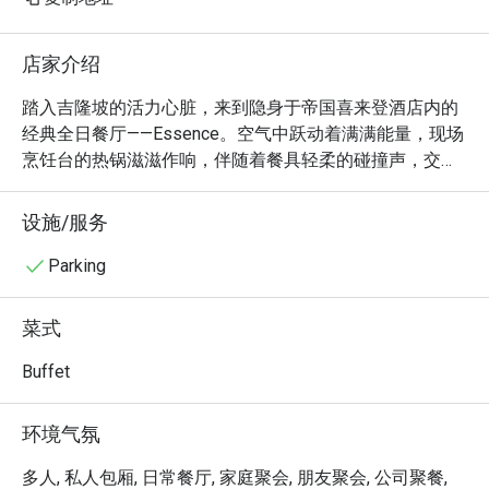
店家介绍
踏入吉隆坡的活力心脏，来到隐身于帝国喜来登酒店内的
经典全日餐厅——Essence。空气中跃动着满满能量，现场
烹饪台的热锅滋滋作响，伴随着餐具轻柔的碰撞声，交织
成一首悦耳的交响曲。新鲜出炉的面包香、浓郁的咖喱芬
芳与烟熏味的西式烧烤气息相互融合，预示着一场难忘的
设施/服务
国际自助餐飨宴。在这里，来自世界各地的美食家齐聚一
堂，探索一场环球风味之旅，从地道的马来西亚料理、火
Parking
热的印度唐杜里，到精致的日式和食与经典欧陆菜肴，应
有尽有。

菜式
无论是快节奏的晚餐约会，或是悠闲惬意的深夜漫游，这
Buffet
里的魅力总能让您回味无穷：

魔法藏在琳琅满目的选择，以及充满剧场感的现场烹饪台
环境气氛
中。看着主厨们在您眼前大展身手，熟练地料理着铁板
烧、从烤炉中取出热腾腾的唐杜里烤饼，再抛炒出锅气十
多人, 私人包厢, 日常餐厅, 家庭聚会, 朋友聚会, 公司聚餐,