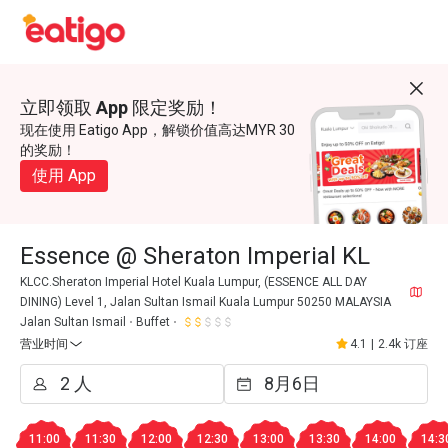
立即领取 App 限定奖励！
现在使用 Eatigo App，解锁价值高达MYR 30
的奖励！
使用 App
Essence @ Sheraton Imperial KL
KLCC.Sheraton Imperial Hotel Kuala Lumpur, (ESSENCE ALL DAY
DINING) Level 1, Jalan Sultan Ismail Kuala Lumpur 50250 MALAYSIA
Jalan Sultan Ismail
Buffet
营业时间
4.1
|
2.4k 订座
11:00
11:30
12:00
12:30
13:00
13:30
14:00
14:3