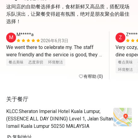
这间店的自助餐选择多样，食材新鲜又高品质，搭配现场
乐队演出，让聚餐变得超有氛围，绝对是朋友聚会的最佳
选择！
M*****a
Z****
M
Z
2026年6月3日
We went there to celebrate my. The staff 
Very cozy,
were friendly and the service is good, they 
dine espec
had even prepare a cake for me too. 
friends. Fo
餐点美味
态度亲切
环境整洁
餐点美味
环境整洁
有帮助 (0)
关于餐厅
KLCC.Sheraton Imperial Hotel Kuala Lumpur,
(ESSENCE ALL DAY DINING) Level 1, Jalan Sultan
Ismail Kuala Lumpur 50250 MALAYSIA
复制地址