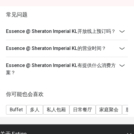
6.30pm to 10:00pm
常见问题
RM198nett
- Halal Restaurant
- Open daily from 6.00am to 10.00pm (Last order at
Essence @ Sheraton Imperial KL开放线上预订吗？
9.30pm)
- Discount valid for A la Carte and Buffet. Buffet dinner
Essence @ Sheraton Imperial KL的营业时间？
available every Friday and Saturday.
- Discount is applicable for food only.
Essence @ Sheraton Imperial KL有提供什么消费方
- Discount cannot be used in conjunction with other
案？
restaurant discounts, promotions, privileges or special
menu.
- Ala-carte menu is available outside of buffet hours.
你可能也会喜欢
- Images shown are for illustration purposes only.
Buffet
多人
私人包厢
日常餐厅
家庭聚会
朋
关于 Eatigo