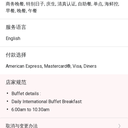
足的亚洲风味，无疑是场视觉盛宴。这趟充满活力的美食
商务晚餐, 特别日子, 庆生, 清真认证, 自助餐, 单点, 海鲜控,
之旅，搭配上温暖贴心的服务，确保每一盘都是崭新的发
早餐, 晚餐, 午餐
现，每一次到访都感觉与众不同。

服务语言
最适合举办奢华的周末家庭聚餐、值得庆祝的纪念日晚
餐，或是给人留下深刻印象的商务午宴。
English
付款选择
American Express, Mastercard®, Visa, Diners
店家规范
Buffet details :
Daily International Buffet Breakfast:
6.00am to 10.30am
RM79nett
Feast of the Ocean (Friday and Saturday)
取消与变更办法