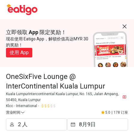
立即领取 App 限定奖励！
现在使用 Eatigo App，解锁价值高达MYR 30
的奖励！
使用 App
OneSixFive Lounge @
InterContinental Kuala Lumpur
Kuala LumpurIntercontinental Kuala Lumpur, No. 165, Jalan Ampang,
50450, Kuala Lumpur
Klcc
International
营业时间
5.0
|
178 订座