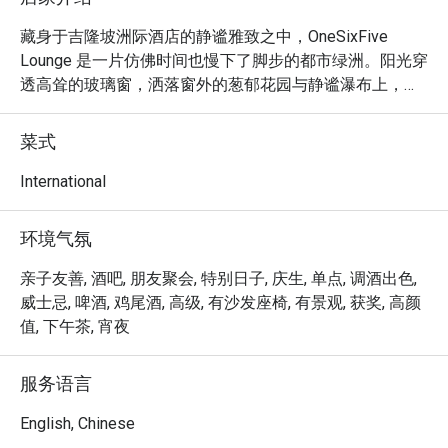
藏身于吉隆坡洲际酒店的静谧雅致之中，OneSixFive 
Lounge 是一片仿佛时间也慢下了脚步的都市绿洲。阳光穿
透高耸的玻璃窗，洒落窗外的葱郁花园与静谧瀑布上，映
照出一片光影婆娑。空气中弥漫着瓷器轻轻碰撞的清脆声
响、人们低声交谈的温柔絮语，以及现泡香茗与精致糕点
菜式
的淡雅芬芳。这里，是为寻求精致休憩体验的品味之士所
打造的避风港，也是所有渴望在吉隆坡市中心品味高雅国
International
际料理的美食家们，不容错过的绝佳去处。

环境气氛
无论您是想前来享用一顿简便晚餐，或惬意地度过一个悠
长夜晚，这里的体验都将让您毕生难忘：

亲子友善, 酒吧, 朋友聚会, 特别日子, 庆生, 单点, 调酒出色,
餐厅的镇店之宝，无疑是那份层层叠叠、如艺术品般的精
威士忌, 啤酒, 鸡尾酒, 高级, 有沙发座椅, 有景观, 获奖, 高颜
致下午茶，集结了各式甜咸美点。然而，精彩远不止于
值, 下午茶, 宵夜
此。菜单上还提供多款雅致的西班牙小食风格料理，从顶
级三明治到暖心小点，非常适合与朋友分享。在享用美食
服务语言
的同时，窗外令人屏息的热带花园与层叠瀑布景致尽收眼
底，营造出难以忘怀的用餐氛围，加上无可挑剔的贴心服
English, Chinese
务，让您感受备受宠爱的尊荣体验。
