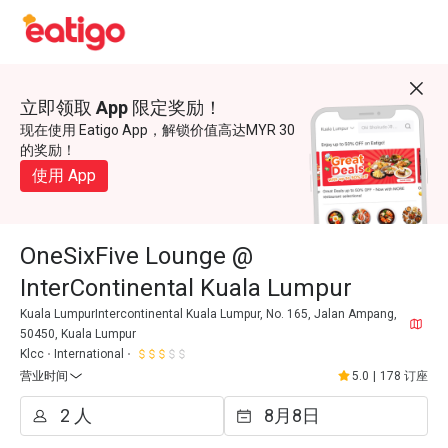
立即领取 App 限定奖励！
现在使用 Eatigo App，解锁价值高达MYR 30
的奖励！
使用 App
OneSixFive Lounge @
InterContinental Kuala Lumpur
Kuala LumpurIntercontinental Kuala Lumpur, No. 165, Jalan Ampang,
50450, Kuala Lumpur
Klcc
International
营业时间
5.0
|
178 订座