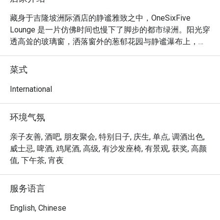
藏身于吉隆坡洲际酒店的静谧雅致之中，OneSixFive 
Lounge 是一片仿佛时间也慢下了脚步的都市绿洲。阳光穿
透高耸的玻璃窗，洒落窗外的葱郁花园与静谧瀑布上，映
照出一片光影婆娑。空气中弥漫着瓷器轻轻碰撞的清脆声
响、人们低声交谈的温柔絮语，以及现泡香茗与精致糕点
菜式
的淡雅芬芳。这里，是为寻求精致休憩体验的品味之士所
打造的避风港，也是所有渴望在吉隆坡市中心品味高雅国
International
际料理的美食家们，不容错过的绝佳去处。

环境气氛
无论您是想前来享用一顿简便晚餐，或惬意地度过一个悠
长夜晚，这里的体验都将让您毕生难忘：

亲子友善, 酒吧, 朋友聚会, 特别日子, 庆生, 单点, 调酒出色,
餐厅的镇店之宝，无疑是那份层层叠叠、如艺术品般的精
威士忌, 啤酒, 鸡尾酒, 高级, 有沙发座椅, 有景观, 获奖, 高颜
致下午茶，集结了各式甜咸美点。然而，精彩远不止于
值, 下午茶, 宵夜
此。菜单上还提供多款雅致的西班牙小食风格料理，从顶
级三明治到暖心小点，非常适合与朋友分享。在享用美食
服务语言
的同时，窗外令人屏息的热带花园与层叠瀑布景致尽收眼
底，营造出难以忘怀的用餐氛围，加上无可挑剔的贴心服
English, Chinese
务，让您感受备受宠爱的尊荣体验。
