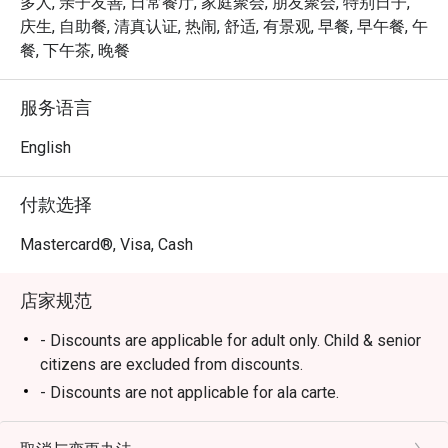
*   “舌尖上的世界”：尽情享用丰盛菜色，赞颂马来西亚传
多人, 亲子友善, 日常餐厅, 家庭聚会, 朋友聚会, 特别日子,
统与西方烹饪艺术，满足您对各种风味的渴望。

庆生, 自助餐, 清真认证, 热闹, 舒适, 有景观, 早餐, 早午餐, 午
*   “池畔的悠闲时光”：逃离城市喧嚣，在静谧的环境中用
餐, 下午茶, 晚餐
餐，感受既休闲又不失清新的开阔感。

*   “难以忘怀的甜蜜句点”：千万别错过甜点区——备受宾客
服务语言
赞誉的一大亮点，提供各式令人愉悦满足的甜品。

English
⭐ Google 评分：4 分 (来自 102 条评论)

付款选择
适合轻松的家庭聚餐、欢庆的团体晚宴，或独自一人的宁
静享受。
Mastercard®, Visa, Cash
店家规范
- Discounts are applicable for adult only. Child & senior
citizens are excluded from discounts.
- Discounts are not applicable for ala carte.
BBQ Buffet Dinner - Friday and Saturday (6.30pm to
10pm)