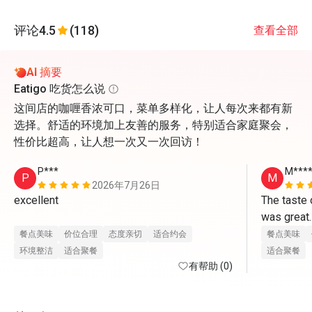
评论
4.5
(118)
查看全部
AI 摘要
Eatigo 吃货怎么说
这间店的咖喱香浓可口，菜单多样化，让人每次来都有新
选择。舒适的环境加上友善的服务，特别适合家庭聚会，
性价比超高，让人想一次又一次回访！
P***
M****
P
M
2026年7月26日
excellent

The taste 
was great.
seafood, s
餐点美味
价位合理
态度亲切
适合约会
餐点美味
more choic
环境整洁
适合聚餐
适合聚餐
有帮助 (0)
gonna repe
Friday.  