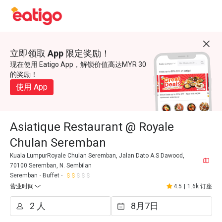
立即领取 App 限定奖励！
现在使用 Eatigo App，解锁价值高达MYR 30
的奖励！
使用 App
Asiatique Restaurant @ Royale
Chulan Seremban
Kuala LumpurRoyale Chulan Seremban, Jalan Dato A.S Dawood,
70100 Seremban, N. Sembilan
Seremban
Buffet
营业时间
4.5
|
1.6k 订座