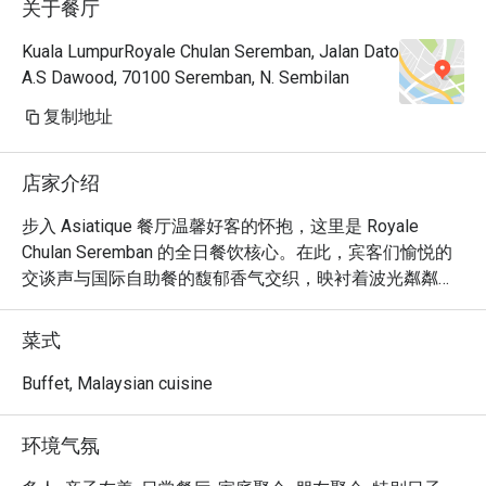
关于餐厅
Kuala LumpurRoyale Chulan Seremban, Jalan Dato
A.S Dawood, 70100 Seremban, N. Sembilan
复制地址
店家介绍
步入 Asiatique 餐厅温馨好客的怀抱，这里是 Royale 
Chulan Seremban 的全日餐饮核心。在此，宾客们愉悦的
交谈声与国际自助餐的馥郁香气交织，映衬着波光粼粼的
宁静池畔。在这里，Rendang Pucuk Ubi 等本地美食的熟
悉暖意，与环球佳肴的惊喜碰撞，从早到晚，营造出悠闲
菜式
惬意的用餐氛围。

Buffet, Malaysian cuisine
无论是享用一顿快晚餐，还是悠闲地度过一晚，这里的难
忘体验在于：

环境气氛