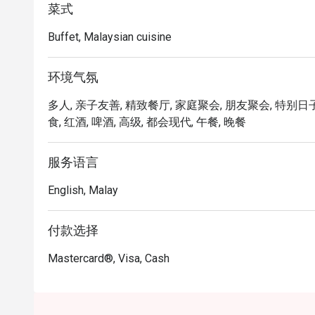
菜式
“现场烹饪剧场”：开放式厨房让您身临其境，带来充满
“舌尖上的世界”：从最新鲜的日式海产、风味浓郁的
Buffet, Malaysian cuisine
遍全球风味。

“隽永的优雅”：惊艳的现代装潢，营造出既宏伟又无比
环境气氛
⭐ Google 评分：4.2 分（来自 1452 条评论）

多人, 亲子友善, 精致餐厅, 家庭聚会, 朋友聚会, 特别日子
食, 红酒, 啤酒, 高级, 都会现代, 午餐, 晚餐
无论是庆祝性的家庭聚会、重要的客户午餐，还是一
服务语言
English, Malay
付款选择
Mastercard®, Visa, Cash