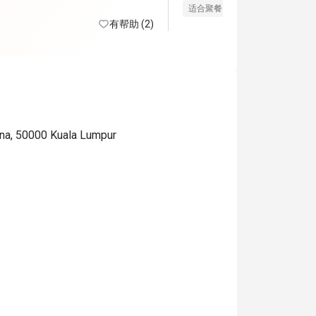
适合聚餐
有帮助 (2)
I hope Contango can improve
desserts and Malay cuisine b
okay especially the Wester
notch 👍🏼
ana, 50000 Kuala Lumpur