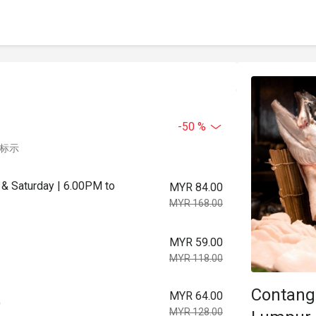
-50 %
中标示
y & Saturday | 6.00PM to
MYR 84.00
MYR 168.00
MYR 59.00
MYR 118.00
Contang
MYR 64.00
)
MYR 128.00