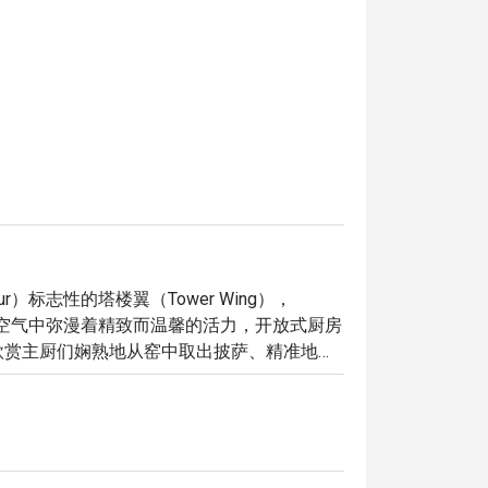
umpur）标志性的塔楼翼（Tower Wing），
帘。空气中弥漫着精致而温馨的活力，开放式厨房
欣赏主厨们娴熟地从窑中取出披萨、精准地切
屡获殊荣的用餐体验，能将每一餐都化为值得
晚，这里的独特之处都将让您流连忘返：
