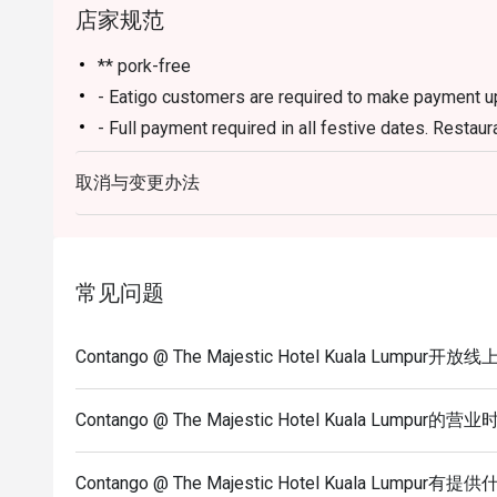
店家规范
** pork-free
- Eatigo customers are required to make payment upf
- Full payment required in all festive dates. Restaura
- Menu and Prices are subject to change during spe
取消与变更办法
operational reasons without prior notice
- Kids below 12 years old need not be included in t
5 year old and below: Complimentary
6 year old to12 year old : Half rate from Adult
常见问题
13 year old and above: Adult rate
Contango @ The Majestic Hotel Kuala Lumpur
Contango @ The Majestic Hotel Kuala Lumpur的营
Contango @ The Majestic Hotel Kuala Lumpu