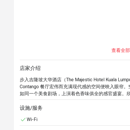
查看全部
店家介绍
步入吉隆坡大华酒店（The Majestic Hotel Kuala L
Contango 餐厅宏伟而充满现代感的空间便映入眼
如同一个美食剧场，上演着色香味俱全的感官盛宴。
下刺身、将肉排烤至完美。这是一场感官盛宴，一次
珍藏的美好回忆。

设施/服务
Wi-Fi
无论您是想享用一顿快捷晚餐，还是悠享一个惬意的夜