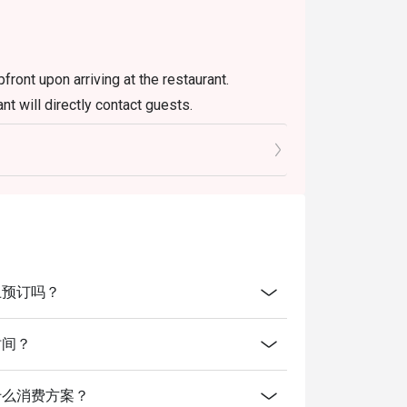
ront upon arriving at the restaurant.
nt will directly contact guests.
cial food promotions, festive and other
he pax for eatigo reservations
开放线上预订吗？
业时间？
r有提供什么消费方案？