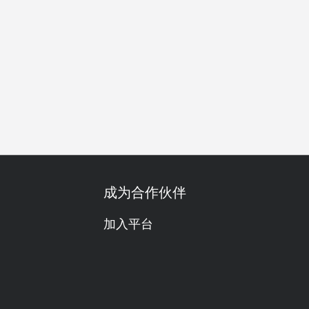
聚餐
自助餐
清真认证
放纵美食
红酒
啤酒
高级
成为合作伙伴
加入平台