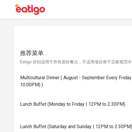
推荐菜单
Eatigo 折扣适用于所有原价餐点，不适用项目将于店家规范
Multicultural Dinner ( August - September Every Frida
10.00PM) )
Lunch Buffet (Monday to Friday | 12PM to 2.30PM)
Lunch Buffet (Saturday and Sunday | 12PM to 2.30PM