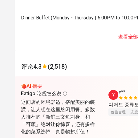
Dinner Buffet (Monday - Thursday | 6.00PM to 10.00
查看全部
评论
4.3
(2,518)
AI 摘要
y**
Eatigo 吃货怎么说
Y
这间店的环境舒适，搭配美丽的装
디저트 종류도
潢，让人想在这里悠闲用餐。多数
价位合理
态度
人推荐的「新鲜三文鱼刺身」和
「可颂」绝对让你惊喜，还有多样
化的菜系选择，真是物超所值！