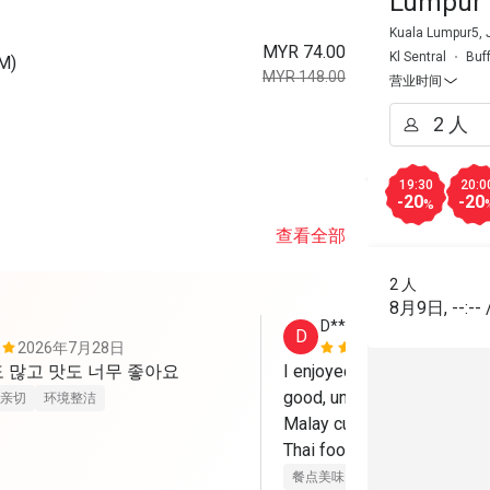
Lumpur
Kuala Lumpur5, 
MYR 74.00
Kl Sentral
Buf
PM)
MYR 148.00
营业时间
19:30
20:0
-20
-20
%
查看全部
2 人
8月9日
,
--:--
D***a
D
2026年7月28日
2026年7月
 많고 맛도 너무 좋아요
I enjoyed my dining experi
good, unlimited coffee & n
亲切
环境整洁
Malay cuisine to Western, 
Thai foods with variety of 
cream to choose! 

餐点美味
态度亲切
适合约会