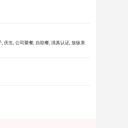
活力的沉浸式用餐体验。

马来西亚咖喱到经典的意大利菜，一餐之内尝
舒适的奢华背景。

, 庆生, 公司聚餐, 自助餐, 清真认证, 放纵美
人独享的奢华犒赏，这里都是您的理想之选。