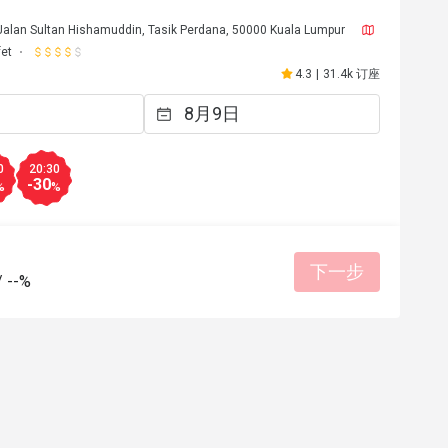
Jalan Sultan Hishamuddin, Tasik Perdana, 50000 Kuala Lumpur
fet
4.3
|
31.4k 订座
0
20:30
-30
%
%
下一步
/
--%
N****************Z
N
6日
2026年7月4日
ence. Food was 
Makanan sedap ade sushi, sashimi ada 
on coffee. From 
makanan western dan Nasi.. Dessert nya 
Japanese and 
dan untuk coffee mmg best
desserts and ice-
餐点美味
价位合理
态度亲切
适合约会
环境整洁
环境整洁
适合聚餐