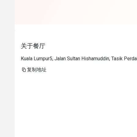
关于餐厅
Kuala Lumpur5, Jalan Sultan Hishamuddin, Tasik Perd
复制地址