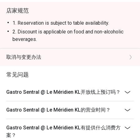
店家规范
1. Reservation is subject to table availability.
2. Discount is applicable on food and non-alcoholic
beverages.
3. Discount is not applicable on Set Lunch, Tapas menu,
and promotional items.
取消与变更办法
4. Price quoted are inclusive of 10% service fee and
6% GST.
常见问题
5. 50% deposit is required for any booking of 10
persons and above.
Gastro Sentral @ Le Méridien KL开放线上预订吗？
6. Prices are subject to change during special food
promotions and festive season without prior notice.
Gastro Sentral @ Le Méridien KL的营业时间？
7. The offer is not valid in conjunction with any other
discounts, privileges, vouchers and membership
Gastro Sentral @ Le Méridien KL有提供什么消费方
offers.
案？
**All prices in MYR and are exclusive of GST and