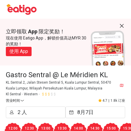
立即领取 App 限定奖励！
现在使用 Eatigo App，解锁价值高达MYR 30
的奖励！
使用 App
Gastro Sentral @ Le Méridien KL
KL Sentral.2, Jalan Stesen Sentral 5, Kuala Lumpur Sentral, 50470
Kuala Lumpur, Wilayah Persekutuan Kuala Lumpur, Malaysia
Kl Sentral
Western
营业时间
4.7
|
1.8k 订座
12:00
12:30
13:00
13:30
14:00
14:30
15:00
15:3