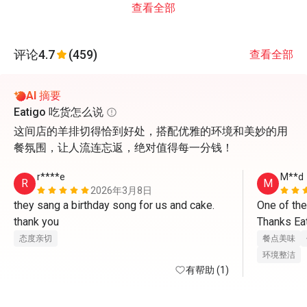
查看全部
评论
4.7
(459)
查看全部
AI 摘要
Eatigo 吃货怎么说
这间店的羊排切得恰到好处，搭配优雅的环境和美妙的用
餐氛围，让人流连忘返，绝对值得每一分钱！
r****e
M**d
R
M
2026年3月8日
they sang a birthday song for us and cake. 
One of the
thank you 
Thanks Eat
态度亲切
餐点美味
环境整洁
有帮助 (1)