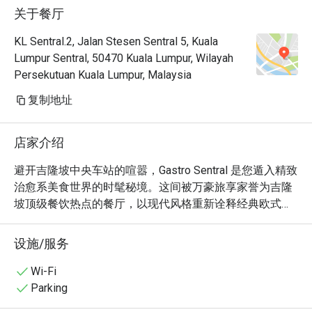
关于餐厅
KL Sentral.2, Jalan Stesen Sentral 5, Kuala
Lumpur Sentral, 50470 Kuala Lumpur, Wilayah
Persekutuan Kuala Lumpur, Malaysia
复制地址
店家介绍
避开吉隆坡中央车站的喧嚣，Gastro Sentral 是您遁入精致
治愈系美食世界的时髦秘境。这间被万豪旅享家誉为吉隆
坡顶级餐饮热点的餐厅，以现代风格重新诠释经典欧式美
食酒馆，用温暖又时尚的氛围迎接您的到来。想象一下，
您惬意地陷在柔软的沙发座，耳边是人们愉悦的交谈声，
设施/服务
眼前是一道道融合经典与创意的暖心佳肴。无论平日或周
末，这里都是一个精致而又无比放松的避风港。

Wi-Fi
Parking
无论是想快速解决晚餐，或是享受一个悠长的夜晚，这里