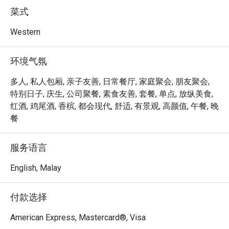
的独特魅力，都将让您流连忘返：

菜式
"升级版经典": 品尝如炸鱼薯条、焗烤通心粉等熟悉的经典
Western
菜，以优质食材和美食巧思重新诠释，风味更上一层楼。

"精品特调": 一系列精心调制的鸡尾酒、优质葡萄酒和匠人
环境气氛
咖啡，无论任何心情，都能找到最对味的那一杯。

"随性风尚": 完美融合舒适酒吧与潮流餐馆的氛围，让您感
多人, 私人包厢, 亲子友善, 日常餐厅, 家庭聚会, 朋友聚会,
觉既特别又自在，毫无拘束感。

特别日子, 庆生, 公司聚餐, 素食友善, 套餐, 单点, 放纵美食,
红酒, 鸡尾酒, 香槟, 都会现代, 舒适, 有景观, 高颜值, 午餐, 晚
⭐ Google 评分：4.2 分（279 条评论）

餐
适合下班后小聚、温馨的家庭聚餐，或一个人的时髦独享
服务语言
时光。
English, Malay
付款选择
American Express, Mastercard®, Visa