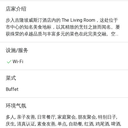
店家介绍
步入吉隆坡威斯汀酒店内的 The Living Room，这处位于
市中心的知名美食地标，以其精致的烹饪之旅而闻名。屡
获殊荣的卓越品质与丰富多元的菜色在此完美交融。空气
中弥漫着开放式厨房传来的阵阵香气与滋滋声响，所呈现
的国际自助餐，菜式横跨精致的马来西亚料理、西式、印
设施/服务
度及中式特色佳肴。优雅的环境吸引了众多时尚雅士，他
们纷至沓来，只为沉浸于吉隆坡备受赞誉的用餐体验之
Wi-Fi
一，是所有美食爱好者的必访之地。

菜式
无论是享用快捷晚餐，还是想惬意地消磨一整个夜晚，这
里的体验都将让您终身难忘：

Buffet
琳琅满目的菜色本身就是一场感官盛宴，从主厨炙烤顶级
肉品的瞬间，到国际甜点的精巧组合。有别于寻常的自助
环境气氛
餐，The Living Room 始终保持着一种私密而雅致的氛
围，周到的服务让宏大的用餐场面倍感亲切温暖。在这
多人, 亲子友善, 日常餐厅, 家庭聚会, 朋友聚会, 特别日子,
里，您可以在真正优雅的环境中探索环球风味，让盘中的
庆生, 清真认证, 素食友善, 单点, 自助餐, 红酒, 鸡尾酒, 啤酒,