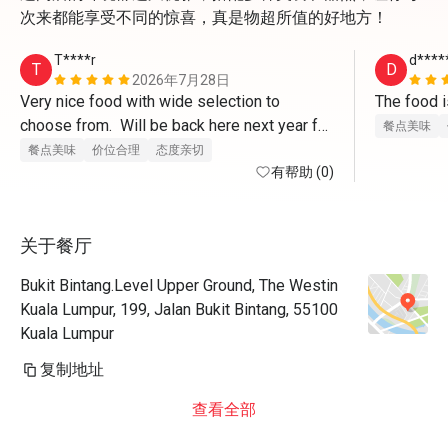
次来都能享受不同的惊喜，真是物超所值的好地方！
T****r
d****
T
D
2026年7月28日
Very nice food with wide selection to 
choose from.  Will be back here next year for 
餐点美味
sure. Staff were very welcoming and 
餐点美味
价位合理
态度亲切
provided excellent service.  Thank you.
有帮助 (0)
关于餐厅
Bukit Bintang.Level Upper Ground, The Westin
Kuala Lumpur, 199, Jalan Bukit Bintang, 55100
Kuala Lumpur
复制地址
查看全部