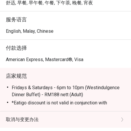
每一道料理，都成为一次全新的发现。

舒适, 早餐, 早午餐, 午餐, 下午茶, 晚餐, 宵夜
🍽️ 精选推荐

服务语言
・冰镇海鲜 | 丰盛的海鲜吧呈献新鲜生蚝、鲜虾、青口与
螃蟹，琳琅满目。

English, Malay, Chinese
・现切烤肉台 | 细品完美烤制的顶级牛肋排、羊排或其他
优质肉品，即点即切。

付款选择
・马来西亚风味精选 | 千万别错过地道的娘惹叻沙、香气
四溢的沙爹及其他在地美味。

American Express, Mastercard®, Visa
・甜点天堂 | 为盛宴画上甜蜜句点，一系列精美的蛋糕、
糕点、冰淇淋及巧克力喷泉，让人纵情享受。

店家规范
🥤 招牌饮品

Fridays & Saturdays - 6pm to 10pm (Westindulgence
・鲜榨果汁 | 精选多款色彩鲜活的热带水果，为您的餐点
Dinner Buffet) - RM188 nett (Adult)
增添清新风味。

*Eatigo discount is not valid in conjunction with
・经典拉茶 | 马来西亚最具代表性的国民饮品，新鲜现
any promotions, discounts, vouchers and inhouse
泡，香滑浓郁。

specials.
取消与变更办法
*Child Buffet Policy: Half of normal adult nett
⭐ Google 评分：4.7 分，来自 1850 条评论
