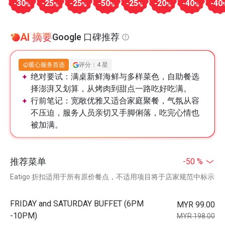
-30
-25
-25
-50
-25
-20
-40
-40
%
%
%
%
%
%
%
AI 摘要
Google 口碑推荐
暖心服务首选
评分：4 星
绝对要试：
满桌新鲜海鲜与多样菜色，自助餐选
择澎湃又划算，从烤肉到甜点一路吃好吃满。
行前笔记：
宽敞优雅又适合家庭聚餐，气氛从容
不压迫，服务人员亲切又手脚俐落，吃完心情也
被加满。
推荐菜单
-50 %
Eatigo 折扣适用于所有原价餐点，不适用项目将于店家规范中标示
FRIDAY and SATURDAY BUFFET (6PM
MYR 99.00
-10PM)
MYR 198.00