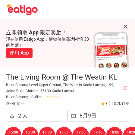
立即领取 App 限定奖励！
现在使用 Eatigo App，解锁价值高达MYR 30
的奖励！
使用 App
The Living Room @ The Westin KL
Bukit Bintang.Level Upper Ground, The Westin Kuala Lumpur, 199,
Jalan Bukit Bintang, 55100 Kuala Lumpur
Bukit Bintang
Buffet
营业时间
3.9
|
3.7k 订座
15:00
15:30
16:00
16:30
17:00
17:30
18:00
18:3