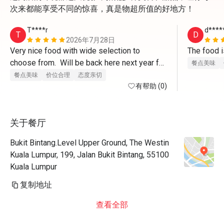
次来都能享受不同的惊喜，真是物超所值的好地方！
T****r
d****
T
D
2026年7月28日
Very nice food with wide selection to 
choose from.  Will be back here next year for 
餐点美味
sure. Staff were very welcoming and 
餐点美味
价位合理
态度亲切
provided excellent service.  Thank you.
有帮助 (0)
关于餐厅
Bukit Bintang.Level Upper Ground, The Westin
Kuala Lumpur, 199, Jalan Bukit Bintang, 55100
Kuala Lumpur
复制地址
查看全部