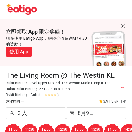
立即领取 App 限定奖励！
现在使用 Eatigo App，解锁价值高达MYR 30
的奖励！
使用 App
The Living Room @ The Westin KL
Bukit Bintang.Level Upper Ground, The Westin Kuala Lumpur, 199,
Jalan Bukit Bintang, 55100 Kuala Lumpur
Bukit Bintang
Buffet
营业时间
3.9
|
3.6k 订座
11:00
11:30
12:00
12:30
13:00
13:30
14:00
14:3