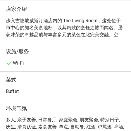
店家介绍
步入吉隆坡威斯汀酒店内的 The Living Room，这处位于
市中心的知名美食地标，以其精致的烹饪之旅而闻名。屡
获殊荣的卓越品质与丰富多元的菜色在此完美交融。空气
中弥漫着开放式厨房传来的阵阵香气与滋滋声响，所呈现
的国际自助餐，菜式横跨精致的马来西亚料理、西式、印
设施/服务
度及中式特色佳肴。优雅的环境吸引了众多时尚雅士，他
们纷至沓来，只为沉浸于吉隆坡备受赞誉的用餐体验之
Wi-Fi
一，是所有美食爱好者的必访之地。

菜式
无论是享用快捷晚餐，还是想惬意地消磨一整个夜晚，这
里的体验都将让您终身难忘：

Buffet
琳琅满目的菜色本身就是一场感官盛宴，从主厨炙烤顶级
肉品的瞬间，到国际甜点的精巧组合。有别于寻常的自助
环境气氛
餐，The Living Room 始终保持着一种私密而雅致的氛
围，周到的服务让宏大的用餐场面倍感亲切温暖。在这
多人, 亲子友善, 日常餐厅, 家庭聚会, 朋友聚会, 特别日子,
里，您可以在真正优雅的环境中探索环球风味，让盘中的
庆生, 清真认证, 素食友善, 单点, 自助餐, 红酒, 鸡尾酒, 啤酒,