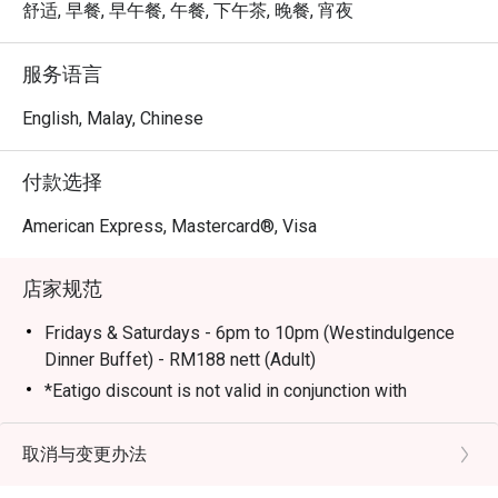
每一道料理，都成为一次全新的发现。

舒适, 早餐, 早午餐, 午餐, 下午茶, 晚餐, 宵夜
🍽️ 精选推荐

服务语言
・冰镇海鲜 | 丰盛的海鲜吧呈献新鲜生蚝、鲜虾、青口与
螃蟹，琳琅满目。

English, Malay, Chinese
・现切烤肉台 | 细品完美烤制的顶级牛肋排、羊排或其他
优质肉品，即点即切。

付款选择
・马来西亚风味精选 | 千万别错过地道的娘惹叻沙、香气
四溢的沙爹及其他在地美味。

American Express, Mastercard®, Visa
・甜点天堂 | 为盛宴画上甜蜜句点，一系列精美的蛋糕、
糕点、冰淇淋及巧克力喷泉，让人纵情享受。

店家规范
🥤 招牌饮品

Fridays & Saturdays - 6pm to 10pm (Westindulgence
・鲜榨果汁 | 精选多款色彩鲜活的热带水果，为您的餐点
Dinner Buffet) - RM188 nett (Adult)
增添清新风味。

*Eatigo discount is not valid in conjunction with
・经典拉茶 | 马来西亚最具代表性的国民饮品，新鲜现
any promotions, discounts, vouchers and inhouse
泡，香滑浓郁。

specials.
取消与变更办法
*Child Buffet Policy: Half of normal adult nett
⭐ Google 评分：4.7 分，来自 1850 条评论
