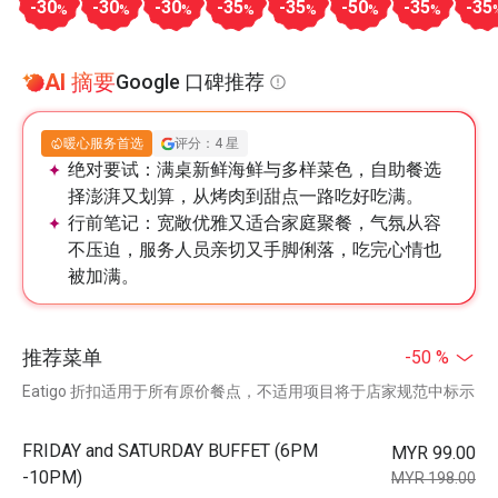
-30
-30
-30
-35
-35
-50
-35
-35
%
%
%
%
%
%
%
AI 摘要
Google 口碑推荐
暖心服务首选
评分：4 星
绝对要试：
满桌新鲜海鲜与多样菜色，自助餐选
择澎湃又划算，从烤肉到甜点一路吃好吃满。
行前笔记：
宽敞优雅又适合家庭聚餐，气氛从容
不压迫，服务人员亲切又手脚俐落，吃完心情也
被加满。
推荐菜单
-50 %
Eatigo 折扣适用于所有原价餐点，不适用项目将于店家规范中标示
FRIDAY and SATURDAY BUFFET (6PM
MYR 99.00
-10PM)
MYR 198.00