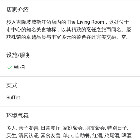
店家介绍
步入吉隆坡威斯汀酒店内的 The Living Room，这处位于
市中心的知名美食地标，以其精致的烹饪之旅而闻名。屡
获殊荣的卓越品质与丰富多元的菜色在此完美交融。空气
中弥漫着开放式厨房传来的阵阵香气与滋滋声响，所呈现
的国际自助餐，菜式横跨精致的马来西亚料理、西式、印
设施/服务
度及中式特色佳肴。优雅的环境吸引了众多时尚雅士，他
们纷至沓来，只为沉浸于吉隆坡备受赞誉的用餐体验之
Wi-Fi
一，是所有美食爱好者的必访之地。

菜式
无论是享用快捷晚餐，还是想惬意地消磨一整个夜晚，这
里的体验都将让您终身难忘：

Buffet
琳琅满目的菜色本身就是一场感官盛宴，从主厨炙烤顶级
肉品的瞬间，到国际甜点的精巧组合。有别于寻常的自助
环境气氛
餐，The Living Room 始终保持着一种私密而雅致的氛
围，周到的服务让宏大的用餐场面倍感亲切温暖。在这
多人, 亲子友善, 日常餐厅, 家庭聚会, 朋友聚会, 特别日子,
里，您可以在真正优雅的环境中探索环球风味，让盘中的
庆生, 清真认证, 素食友善, 单点, 自助餐, 红酒, 鸡尾酒, 啤酒,