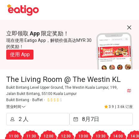
立即领取 App 限定奖励！
现在使用 Eatigo App，解锁价值高达MYR 30
的奖励！
使用 App
The Living Room @ The Westin KL
Bukit Bintang.Level Upper Ground, The Westin Kuala Lumpur, 199,
Jalan Bukit Bintang, 55100 Kuala Lumpur
Bukit Bintang
Buffet
营业时间
3.9
|
3.6k 订座
11:00
11:30
12:00
12:30
13:00
13:30
14:00
14:3