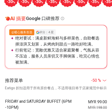
-30
-30
-30
-35
-35
-50
-35
-35
%
%
%
%
%
%
%
AI 摘要
Google 口碑推荐
暖心服务首选
评分：4 星
绝对要试：
满桌新鲜海鲜与多样菜色，自助餐选
择澎湃又划算，从烤肉到甜点一路吃好吃满。
行前笔记：
宽敞优雅又适合家庭聚餐，气氛从容
不压迫，服务人员亲切又手脚俐落，吃完心情也
被加满。
推荐菜单
-50 %
Eatigo 折扣适用于所有原价餐点，不适用项目将于店家规范中标示
FRIDAY and SATURDAY BUFFET (6PM
MYR 99.00
-10PM)
MYR 198.00