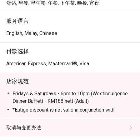
每一道料理，都成为一次全新的发现。

舒适, 早餐, 早午餐, 午餐, 下午茶, 晚餐, 宵夜
🍽️ 精选推荐

服务语言
・冰镇海鲜 | 丰盛的海鲜吧呈献新鲜生蚝、鲜虾、青口与
螃蟹，琳琅满目。

English, Malay, Chinese
・现切烤肉台 | 细品完美烤制的顶级牛肋排、羊排或其他
优质肉品，即点即切。

付款选择
・马来西亚风味精选 | 千万别错过地道的娘惹叻沙、香气
四溢的沙爹及其他在地美味。

American Express, Mastercard®, Visa
・甜点天堂 | 为盛宴画上甜蜜句点，一系列精美的蛋糕、
糕点、冰淇淋及巧克力喷泉，让人纵情享受。

店家规范
🥤 招牌饮品

Fridays & Saturdays - 6pm to 10pm (Westindulgence
・鲜榨果汁 | 精选多款色彩鲜活的热带水果，为您的餐点
Dinner Buffet) - RM188 nett (Adult)
增添清新风味。

*Eatigo discount is not valid in conjunction with
・经典拉茶 | 马来西亚最具代表性的国民饮品，新鲜现
any promotions, discounts, vouchers and inhouse
泡，香滑浓郁。

specials.
取消与变更办法
*Child Buffet Policy: Half of normal adult nett
⭐ Google 评分：4.7 分，来自 1850 条评论
