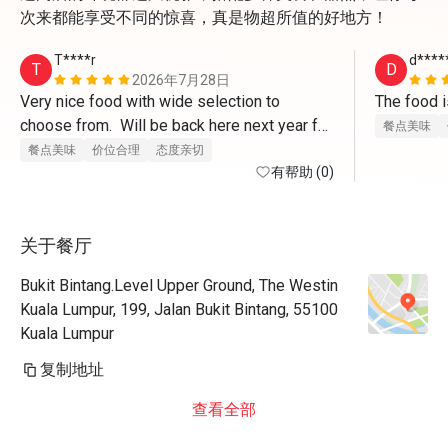
次来都能享受不同的惊喜，真是物超所值的好地方！
T****r
d****
T
D
2026年7月28日
Very nice food with wide selection to 
choose from.  Will be back here next year for 
餐点美味
sure. Staff were very welcoming and 
餐点美味
价位合理
态度亲切
provided excellent service.  Thank you.
有帮助 (0)
关于餐厅
Bukit Bintang.Level Upper Ground, The Westin
Kuala Lumpur, 199, Jalan Bukit Bintang, 55100
Kuala Lumpur
复制地址
查看全部