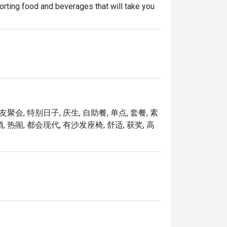
ing food and beverages that will take you 
cluding the chic dining room, vibrant lobby 
ing a welcoming space for everyone.

ir. The lavish spread features handcrafted 
ensive selection of wines and cocktails.

聚会, 特别日子, 庆生, 自助餐, 单点, 套餐, 素
o Sanna, a globetrotting culinary artist with 
 热闹, 都会现代, 有沙发座椅, 舒适, 获奖, 高
y blends the flavours of both Northern and 
 concept.