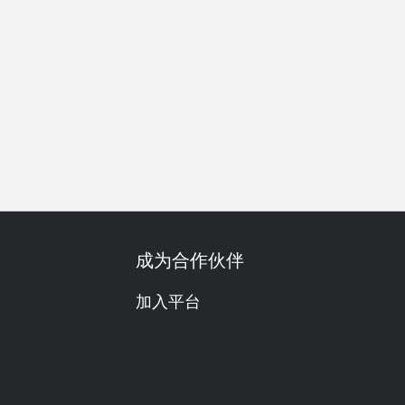
别日子
庆生
自助餐
单点
套餐
素食友善
无麸质
成为合作伙伴
加入平台