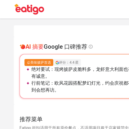
AI 摘要
Google 口碑推荐
美味披萨首选
评分：4.4 星
绝对要试：
现烤披萨皮脆料多，龙虾意大利面也
有诚意。
行前笔记：
欧风花园搭配梦幻灯光，约会庆祝都
到会想再访。
推荐菜单
Eatigo 折扣适用于所有原价餐点，不适用项目将于店家规范