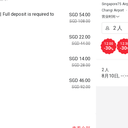
Singapore75 Airp
Changi Airport
 Full deposit is required to
SGD 54.00
营业时间
SGD 108.00
SGD 22.00
SGD 44.00
12:00
12:3
-30
-30
%
SGD 14.00
SGD 28.00
2 人
8月10日
,
--:-
SGD 46.00
SGD 92.00