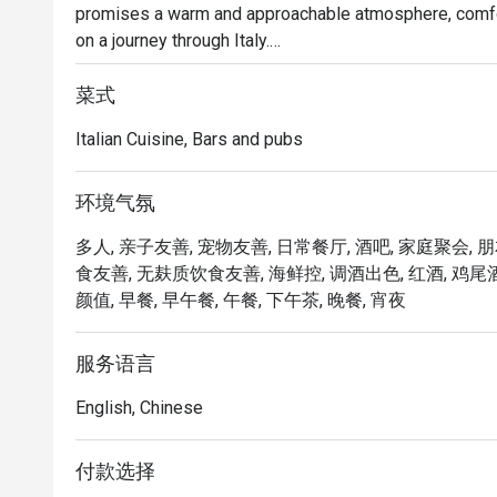
promises a warm and approachable atmosphere, comfort
on a journey through Italy.

Choose your preferred ambiance from various spaces, in
菜式
lounge, inviting alfresco area, and stylish bar — ensur
Italian Cuisine, Bars and pubs
Allora serves up comfort food with authentic Italian fla
pizzas, artisanal pastas, enticing antipasti, and an ext
环境气氛
多人, 亲子友善, 宠物友善, 日常餐厅, 酒吧, 家庭聚会, 朋友
At the helm of Allora's culinary expertise is Chef Stefan
食友善, 无麸质饮食友善, 海鲜控, 调酒出色, 红酒, 鸡尾酒,
over a decade of experience. Chef Stefano harmoniousl
颜值, 早餐, 早午餐, 午餐, 下午茶, 晚餐, 宵夜
Southern Italy to curate a comprehensive Italian dining
服务语言
English, Chinese
付款选择