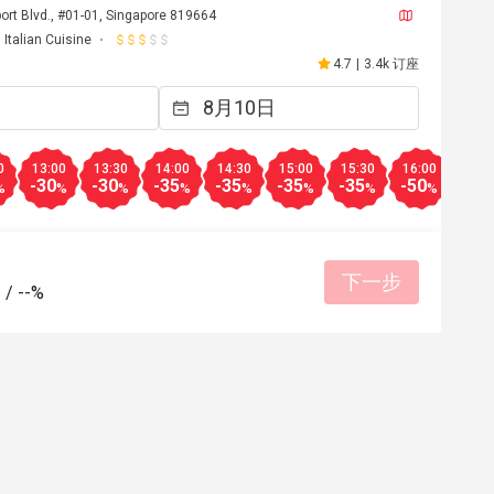
ort Blvd., #01-01, Singapore 819664
Italian Cuisine
4.7
|
3.4k 订座
0
13:00
13:30
14:00
14:30
15:00
15:30
16:00
16:3
-30
-30
-35
-35
-35
-35
-50
-50
%
%
%
%
%
%
%
%
下一步
-
/
--%