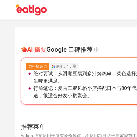
AI 摘要
Google 口碑推荐
串烧必访
评分：4.5 星
绝对要试：
从滑顺豆腐到多汁烤鸡串，菜色选择
生啤更满足。
行前笔记：
复古车聚风格小店搭配日本与80年
速，很适合好友小酌聚会。
推荐菜单
Eatigo 折扣适用于所有原价餐点，不适用项目将于店家规范