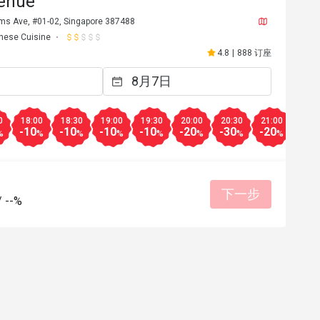
enue
ms Ave, #01-02, Singapore 387488
nese Cuisine
4.8
|
888 订座
0
18:00
18:30
19:00
19:30
20:00
20:30
21:00
21:3
-10
-10
-10
-10
-20
-30
-20
-30
%
%
%
%
%
%
%
%
下一步
/
--%