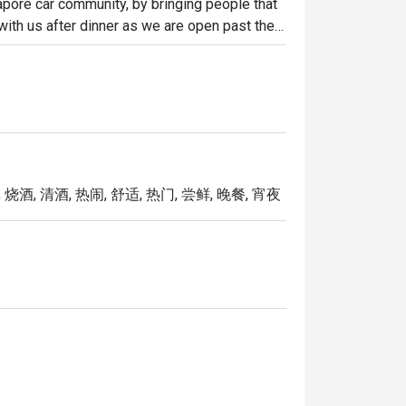
apore car community, by bringing people that 
with us after dinner as we are open past the 
烧酒, 清酒, 热闹, 舒适, 热门, 尝鲜, 晚餐, 宵夜