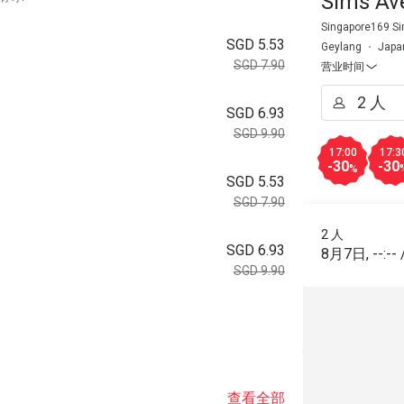
Sims Av
Singapore169 Si
SGD 5.53
Geylang
Japa
SGD 7.90
营业时间
SGD 6.93
SGD 9.90
17:00
17:3
-30
-30
%
SGD 5.53
SGD 7.90
2 人
SGD 6.93
8月7日
,
--:--
SGD 9.90
。
查看全部