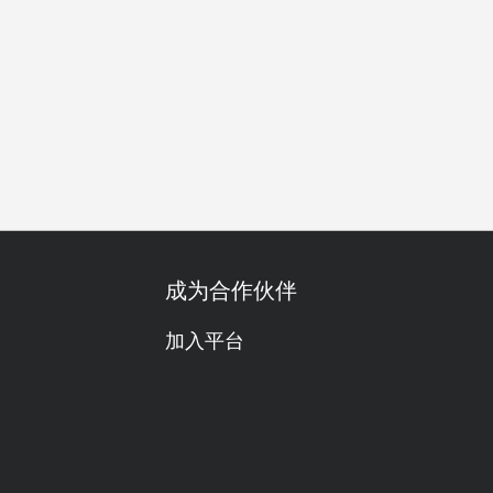
舒适
热门
尝鲜
晚餐
宵夜
成为合作伙伴
加入平台