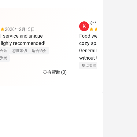
K****n
K
2026年2月15日
2025年9月
 service and unique 
Food were good, vibes were
Highly recommended!
cozy space, a bit squeezed
Generally small portions. Don
合理
态度亲切
适合约会
without the 50%, too expens
聚餐
Everything is included for 
餐点美味
态度亲切
有帮助 (0)
for drinks and alcohol.