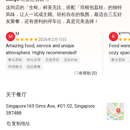
这间店的「生蚝」鲜美无比，搭配「培根包荔枝」的独特
风味，让人一试成主顾。轻松自在的氛围，最适合三五好
友聚餐，还有便利的停车位，真是完美选择！
M
K****
M
K
2026年2月15日
Amazing food, service and unique 
Food were 
atmosphere. Highly recommended!
cozy space
Generally s
餐点美味
价位合理
态度亲切
适合约会
餐点美味
without th
环境整洁
适合聚餐
有帮助 (0)
Everything
for drinks
关于餐厅
Singapore169 Sims Ave, #01-02, Singapore
387488
复制地址