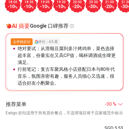
18:00
18:30
19:00
19:30
20:00
20:30
21:00
21:3
-10
-10
-10
-10
-20
-30
-20
-30
%
%
%
%
%
%
%
AI 摘要
Google 口碑推荐
串烧必访
评分：4.5 星
绝对要试：
从滑顺豆腐到多汁烤鸡串，菜色选择
超丰富，份量实在又高CP值，喝杯调酒或生啤更
满足。
行前笔记：
复古车聚风格小店搭配日本与80年代
音乐，氛围亲密有趣，服务人员细心又迅速，很
适合好友小酌聚会。
推荐菜单
-30 %
Eatigo 折扣适用于所有原价餐点，不适用项目将于店家规范中标示
SGD 5.53