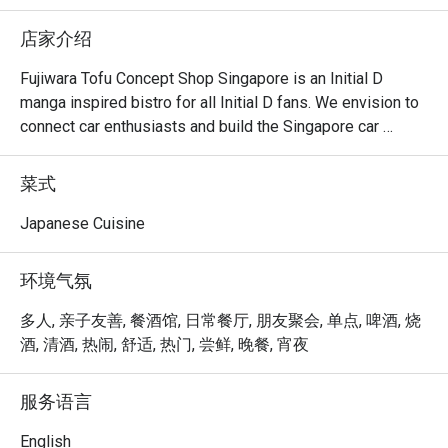
店家介绍
Fujiwara Tofu Concept Shop Singapore is an Initial D 
manga inspired bistro for all Initial D fans. We envision to 
connect car enthusiasts and build the Singapore car 
community, by bringing people that are driving different 
makes of cars together. Hang out with us after dinner as 
菜式
we are open past the wee hours until 2am.
Japanese Cuisine
环境气氛
多人, 亲子友善, 餐酒馆, 日常餐厅, 朋友聚会, 单点, 啤酒, 烧
酒, 清酒, 热闹, 舒适, 热门, 尝鲜, 晚餐, 宵夜
服务语言
English