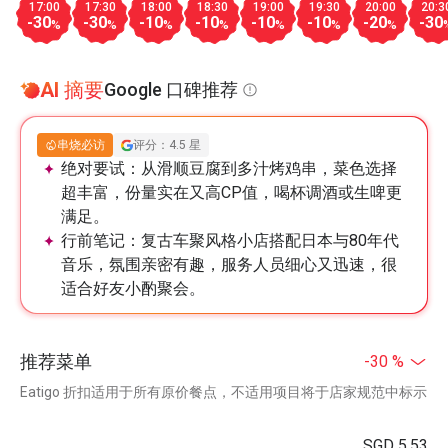
17:00
17:30
18:00
18:30
19:00
19:30
20:00
20:3
-30
-30
-10
-10
-10
-10
-20
-30
%
%
%
%
%
%
%
AI 摘要
Google 口碑推荐
串烧必访
评分：4.5 星
绝对要试：
从滑顺豆腐到多汁烤鸡串，菜色选择
超丰富，份量实在又高CP值，喝杯调酒或生啤更
满足。
行前笔记：
复古车聚风格小店搭配日本与80年代
音乐，氛围亲密有趣，服务人员细心又迅速，很
适合好友小酌聚会。
推荐菜单
-30 %
Eatigo 折扣适用于所有原价餐点，不适用项目将于店家规范中标示
SGD 5.53