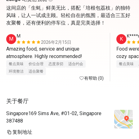
这间店的「生蚝」鲜美无比，搭配「培根包荔枝」的独特
风味，让人一试成主顾。轻松自在的氛围，最适合三五好
友聚餐，还有便利的停车位，真是完美选择！
M
K****
M
K
2026年2月15日
Amazing food, service and unique 
Food were 
atmosphere. Highly recommended!
cozy space
Generally s
餐点美味
价位合理
态度亲切
适合约会
餐点美味
without th
环境整洁
适合聚餐
有帮助 (0)
Everything
for drinks
关于餐厅
Singapore169 Sims Ave, #01-02, Singapore
387488
复制地址