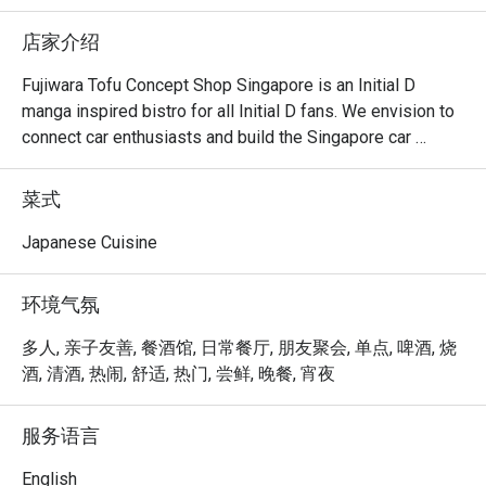
店家介绍
Fujiwara Tofu Concept Shop Singapore is an Initial D 
manga inspired bistro for all Initial D fans. We envision to 
connect car enthusiasts and build the Singapore car 
community, by bringing people that are driving different 
makes of cars together. Hang out with us after dinner as 
菜式
we are open past the wee hours until 2am.
Japanese Cuisine
环境气氛
多人, 亲子友善, 餐酒馆, 日常餐厅, 朋友聚会, 单点, 啤酒, 烧
酒, 清酒, 热闹, 舒适, 热门, 尝鲜, 晚餐, 宵夜
服务语言
English