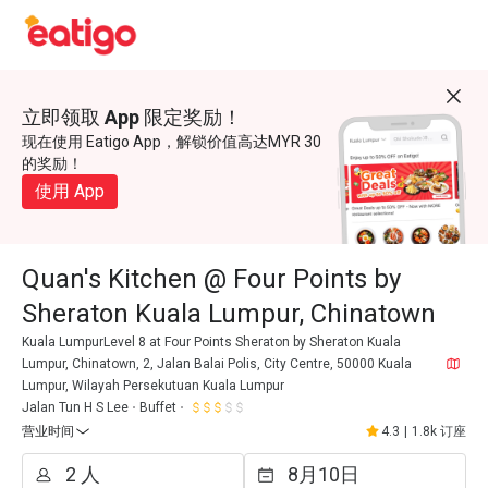
立即领取 App 限定奖励！
现在使用 Eatigo App，解锁价值高达MYR 30
的奖励！
使用 App
Quan's Kitchen @ Four Points by
Sheraton Kuala Lumpur, Chinatown
Kuala LumpurLevel 8 at Four Points Sheraton by Sheraton Kuala
Lumpur, Chinatown, 2, Jalan Balai Polis, City Centre, 50000 Kuala
Lumpur, Wilayah Persekutuan Kuala Lumpur
Jalan Tun H S Lee
Buffet
营业时间
4.3
|
1.8k 订座