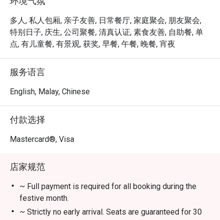
环境气氛
甜樱桃酱汁。优雅而舒适的氛围，搭配选择丰富的酒单与
贴心周到的服务，将简单的一餐，升华为一段珍藏于心的
多人, 私人包厢, 亲子友善, 日常餐厅, 家庭聚会, 朋友聚会,
美好回忆。正是这份精致佳肴与温暖款待的完美结合，使
特别日子, 庆生, 公司聚餐, 清真认证, 素食友善, 自助餐, 单
其成为茨厂街一处必访的美食目的地。

点, 有儿童餐, 有景观, 获奖, 早餐, 午餐, 晚餐, 宵夜
🍽️ 精选推荐

服务语言
・招牌炒粿条 | 充满镬气的经典美味，搭配新鲜大虾、血
蛤与韭菜。

English, Malay, Chinese
・娘惹叻沙 | 浓郁香醇、层次丰富的椰奶汤底，佐以各式
经典配料，风味十足。

付款选择
・招牌烤鸭 | Quan's Kitchen 的独家招牌，以其香脆外皮与
鲜嫩多汁的鸭肉闻名。

Mastercard®, Visa
🥤 招牌饮品

店家规范
・一系列清爽特调，包含本地茗茶、热带果汁与无酒精清
凉饮品。

~ Full payment is required for all booking during the
festive month.
⭐ Google 评分：4.7 分（850 条评论）

~ Strictly no early arrival. Seats are guaranteed for 30