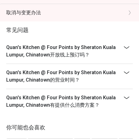
minutes only.
适合浪漫约会、庆祝特别纪念日，或只是纯粹想满足内心
~ The offer is not valid in conjunction with any other
取消与变更办法
的美食家灵魂。
discounts, privileges, vouchers and membership offer.
~ Eatigo discounts not applicable for Children and
常见问题
Senior Citizen buffet price.
~ Eatigo discounts are not applicable on takeaway
Quan's Kitchen @ Four Points by Sheraton Kuala
items.
Lumpur, Chinatown开放线上预订吗？
Quan's Kitchen @ Four Points by Sheraton Kuala
Lumpur, Chinatown的营业时间？
Quan's Kitchen @ Four Points by Sheraton Kuala
Lumpur, Chinatown有提供什么消费方案？
你可能也会喜欢