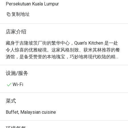
Persekutuan Kuala Lumpur
复制地址
店家介绍
藏身于吉隆坡茨厂街的繁华中心，Quan's Kitchen 是一处
令人惊喜的优雅秘境。这家风格别致、获米其林推荐的餐
酒馆，是备受赞誉的本地瑰宝，巧妙地将现代欧陆的精湛
厨艺与法式灵魂融为一体。踏入其中，街头的喧嚣瞬间褪
去，迎面而来的是柔和摇曳的灯光、用餐者愉悦的低语，
设施/服务
以及藏红花与香煎扇贝的迷人香气。这里是一处为寻求私
密用餐体验的饕客而生的雅致天地，也是备受好评的热门
Wi-Fi
地点，每个细节都低语着内敛的奢华。

菜式
无论您是来此享用快速晚餐，还是想慵懒地度过一整晚，
它的魅力都令人难以忘怀。

Buffet, Malaysian cuisine
菜单本身就是一场精致风味的完美演绎——从细腻香煎的扇
贝佐绵密藏红花烩饭，到软嫩经典的法式油封鸭腿搭配酸