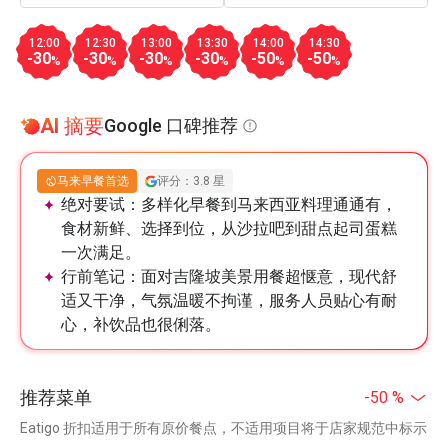
12:00
12:30
13:00
13:30
14:00
14:30
-30
-30
-30
-30
-50
-50
%
%
%
%
%
%
AI 摘要
Google 口碑推荐
马来早餐首选
评分：3.8 星
绝对要试：
多样化早餐到马来西亚料理通通有，
食材新鲜、选择到位，从沙拉吧到甜点起司蛋糕
一次满足。
行前笔记：
面对吉隆坡美景用餐超惬意，现代舒
适又干净，气氛温暖不拘谨，服务人员贴心有耐
心，补饮品也很俐落。
推荐菜单
-50 %
Eatigo 折扣适用于所有原价餐点，不适用项目将于店家规范中标示