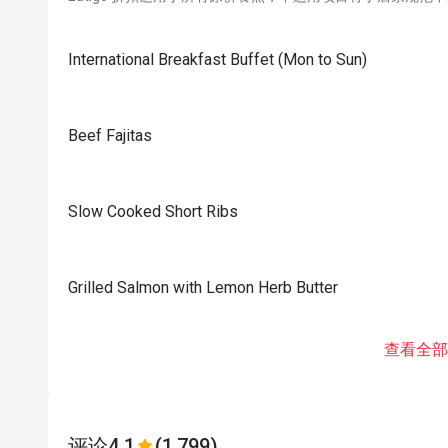
International Breakfast Buffet (Mon to Sun)
Beef Fajitas
Slow Cooked Short Ribs
Grilled Salmon with Lemon Herb Butter
查看全部
评论
4.1
(1,799)