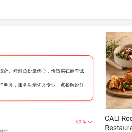
披萨、烤鲑鱼份量佛心，价钱实在超有诚
净明亮，服务生亲切又专业，点餐解说仔
CALI Roc
-50 %
Restaura
中标示