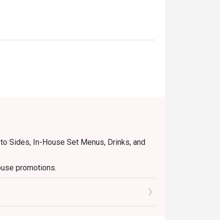
e to Sides, In-House Set Menus, Drinks, and
ouse promotions.
ll prices are in SGD, and are exclusive of
 under special conditions.