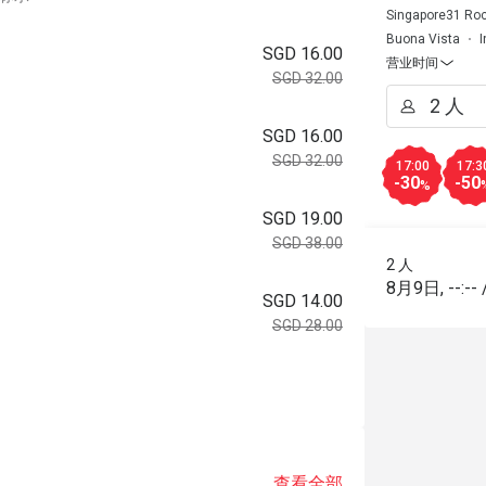
Singapore31 Roc
Buona Vista
I
SGD 16.00
营业时间
SGD 32.00
SGD 16.00
SGD 32.00
17:00
17:3
-30
-50
%
SGD 19.00
SGD 38.00
2 人
8月9日
,
--:--
SGD 14.00
SGD 28.00
查看全部