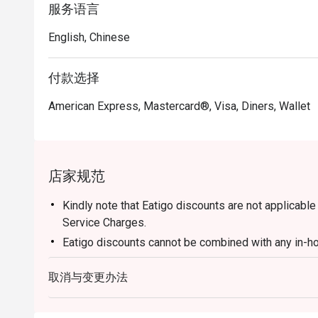
服务语言
English, Chinese
付款选择
American Express, Mastercard®, Visa, Diners, Wallet
店家规范
Kindly note that Eatigo discounts are not applicabl
Service Charges.
Eatigo discounts cannot be combined with any in-h
Menu and pricing subject to change without notice. A
取消与变更办法
GST and service charges unless otherwise indicated