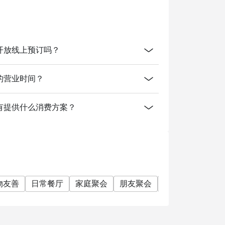
t & Bar开放线上预订吗？
& Bar的营业时间？
nt & Bar有提供什么消费方案？
物友善
日常餐厅
家庭聚会
朋友聚会
公司聚餐
素食