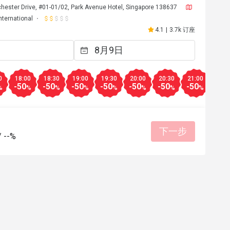
hester Drive, #01-01/02, Park Avenue Hotel, Singapore 138637
nternational
4.1
|
3.7k 订座
0
18:00
18:30
19:00
19:30
20:00
20:30
21:00
21:3
-50
-50
-50
-50
-50
-50
-50
-50
%
%
%
%
%
%
%
%
下一步
/
--%