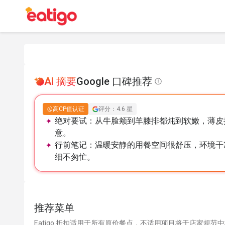
AI 摘要
Google 口碑推荐
高CP值认证
评分：4.6 星
绝对要试：
从牛脸颊到羊膝排都炖到软嫩，薄皮
意。
行前笔记：
温暖安静的用餐空间很舒压，环境干
细不匆忙。
推荐菜单
Eatigo 折扣适用于所有原价餐点，不适用项目将于店家规范