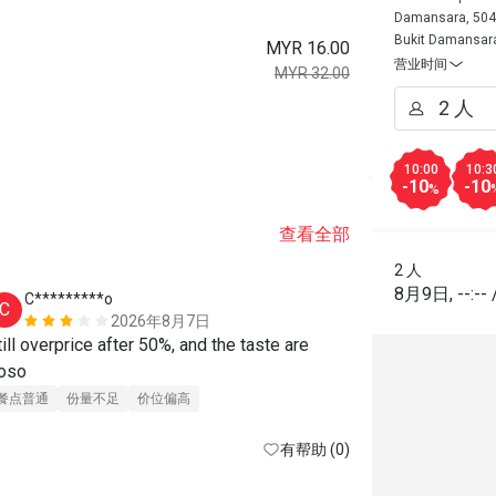
Damansara, 5049
Bukit Damansar
MYR 16.00
营业时间
MYR 32.00
10:00
10:3
-10
-10
%
查看全部
2 人
8月9日
,
--:--
C*********o
C
2026年8月7日
till overprice after 50%, and the taste are 
oso
餐点普通
份量不足
价位偏高
有帮助 (0)