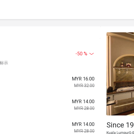
-50 %
中标示
MYR 16.00
MYR 32.00
MYR 14.00
MYR 28.00
Since 19
MYR 14.00
MYR 28.00
Kuala LumpurG-0