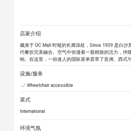
店家介绍
藏身于 DC Mall 时髦的长廊深处，Since 193
代餐饮完美融合。空气中弥漫着一股精致的活力，伴
响。在这里，一份迷人的国际菜单荟萃了亚洲、西式
与完美烧烤料理的香气扑鼻而来，预告着一场既熟悉
的餐厅。

设施/服务
Wheelchair accessible
无论是寻求一顿快速的晚餐，或享受一个悠闲的夜晚，
餐厅的魅力在于其多元化的菜单，浓郁大胆的泰式咖
菜式
来一趟愉悦的旅程。整体氛围在精致与温馨之间取得
来，享受与彼此的连结。正是这种精致国际风味与温
International
升华为一段珍贵的记忆。

环境气氛
🍽️ 精选推荐
