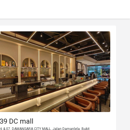
39 DC mall
6 & 07, DAMANSARA CITY MALL, Jalan Damanlela, Bukit