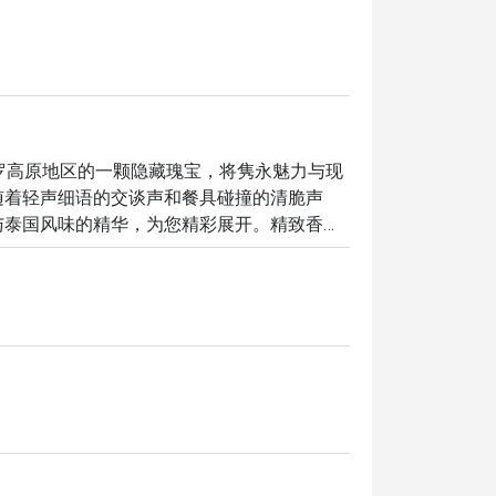
9 是白沙罗高原地区的一颗隐藏瑰宝，将隽永魅力与现
随着轻声细语的交谈声和餐具碰撞的清脆声
与泰国风味的精华，为您精彩展开。精致香料
又充满惊喜的体验，使其成为该地区不容错过
这里的独特之处都将让您难以忘怀：

喱与经典的西式烧烤和谐并存，为您的味蕾带
了完美平衡，优雅的环境让人不自觉地放松下
暖待客之道的巧妙结合，将一顿简单的餐点，