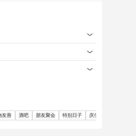
物友善
酒吧
朋友聚会
特别日子
庆生
海鲜控
肉