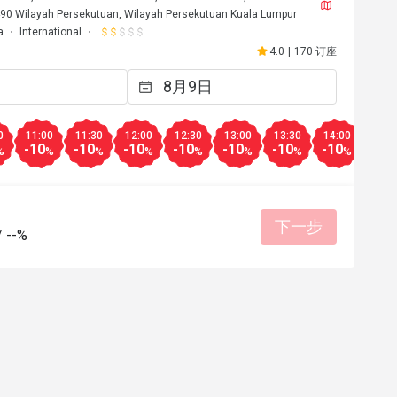
0 Wilayah Persekutuan, Wilayah Persekutuan Kuala Lumpur
a
International
4.0
|
170 订座
0
11:00
11:30
12:00
12:30
13:00
13:30
14:00
14:3
-10
-10
-10
-10
-10
-10
-10
-10
%
%
%
%
%
%
%
%
下一步
/
--%