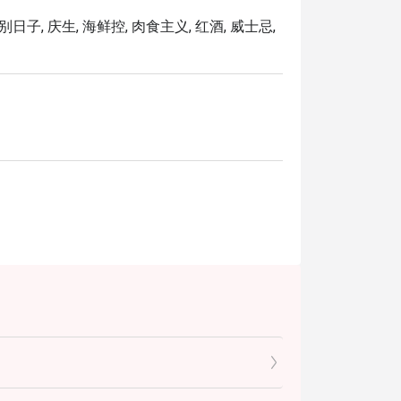
腿排，淋上豌豆与洋葱熬煮的经典咸香酱汁。

别日子, 庆生, 海鲜控, 肉食主义, 红酒, 威士忌,
馥郁的椰浆饭，搭配风味十足的香料炸鸡与各式传统佐料。

条、鲜虾、豆卜和血蛤。

泡。

绵密、奶香丝滑、甜而不腻。

与朋友欢聚的庆祝晚宴。