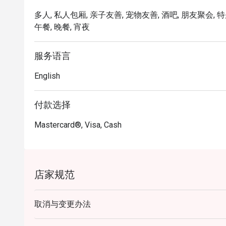
・Hainanese Chicken Chop | 香酥金黄的鸡
多人, 私人包厢, 亲子友善, 宠物友善, 酒吧, 朋友聚会, 特
・Nasi Lemak with Ayam Berempah | 
午餐, 晚餐, 宵夜
・Curry Laksa | 浓郁香滑的椰奶咖喱汤头，搭配面
服务语言
🥤 招牌饮品

・Kopi O | 风味醇厚、香气浓郁的在地黑咖啡，完美冲
English
・Teh Tarik | 马来西亚代表性的“手拉”奶茶，口感
付款选择
⭐ Google 评分：4.8 分（来自 103 则评论）

Mastercard®, Visa, Cash
适合品味雅致的浪漫约会、专业体面的商务午餐，或
店家规范
取消与变更办法