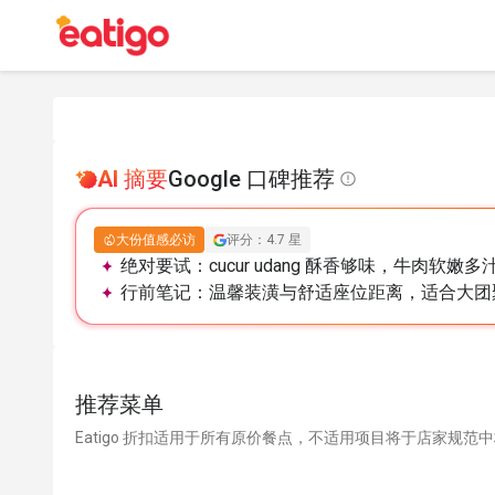
AI 摘要
Google 口碑推荐
大份值感必访
评分：4.7 星
绝对要试：
cucur udang 酥香够味，牛肉
行前笔记：
温馨装潢与舒适座位距离，适合大团
推荐菜单
Eatigo 折扣适用于所有原价餐点，不适用项目将于店家规范