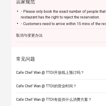
店家规范
- Please only book the exact number of people that i
restaurant has the right to reject the reservation.
- Customers need to arrive within 15 mins of the re
- Customers are required to dine in for 1 hour and 3
取消与变更办法
常见问题
Cafe Chef Wan @ TTDI开放线上预订吗？
Cafe Chef Wan @ TTDI的营业时间？
Cafe Chef Wan @ TTDI有提供什么消费方案？