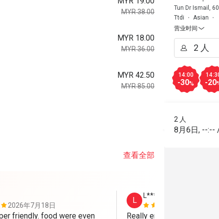
MYR 19.00
Tun Dr Ismail, 
MYR 38.00
Ttdi
Asian
营业时间
MYR 18.00
MYR 36.00
MYR 42.50
14:00
14:3
-30
-20
%
MYR 85.00
。
2 人
8月6日
,
--:--
查看全部
L*********n
L
2026年7月18日
2026年5月
per friendly. food were even 
Really enjoyed my visit to 