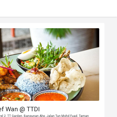
ef Wan @ TTDI
el 2, TT Garden, Bangunan Ahp, Jalan Tun Mohd Fuad, Taman