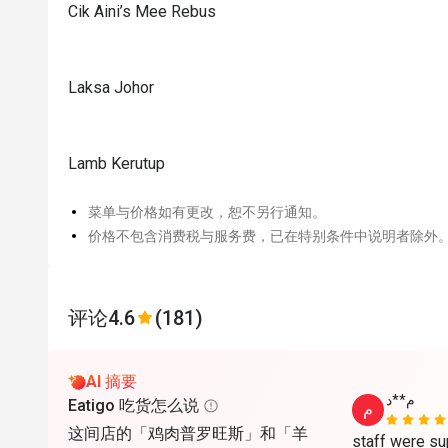
Cik Aini’s Mee Rebus
Laksa Johor
Lamb Kerutup
菜单与价格如有更改，恕不另行通知。
价格不包含消费税与服务费，已在特别条件中说明者除外
评论
4.6
(181)
AI 摘要
م**د
Eatigo 吃货怎么说
م
这间店的「鸡肉普罗旺斯」和「羊
staff were su