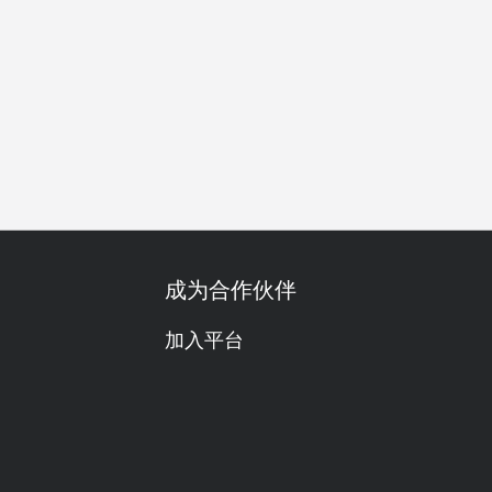
善
有儿童餐
自助餐
高级
舒适
明亮
热闹
都
成为合作伙伴
加入平台