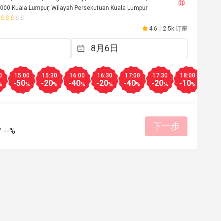
60000 Kuala Lumpur, Wilayah Persekutuan Kuala Lumpur
4.6
|
2.5k 订座
0
15:00
15:30
16:00
16:30
17:00
17:30
18:00
18:3
-50
-20
-40
-20
-40
-20
-10
-10
%
%
%
%
%
%
%
%
下一步
/
--%
K*******e
K
30日
2026年5月24日
Cafe Chef Wan. 
Everything’s good. Staff very polite and 