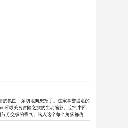
以其温暖热情的氛围，亲切地向您招手。这家享誉盛名的
Wan 环球美食冒险之旅的生动缩影。空气中回
国芬芳交织的香气。踏入这个每个角落都仿佛
尝由马来西亚烹饪大使本人亲自呈献的世界级