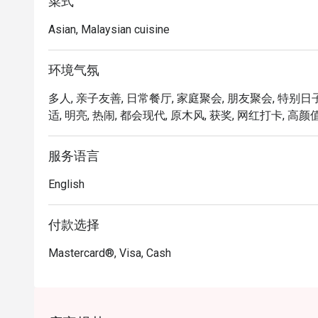
风味。

菜式
Asian, Malaysian cuisine
无论您是想享用一顿快速的晚餐，还是悠闲地度过一
忘怀：

菜单是 Chef Wan 旅游经验的精湛结晶，将暖心暖胃的传
环境气氛
完美结合。这些令人愉悦的融合式马来西亚美食，在
多人, 亲子友善, 日常餐厅, 家庭聚会, 朋友聚会, 特别日子,
都像是一场特别的庆典。这里是一个真正在地瑰宝，
适, 明亮, 热闹, 都会现代, 原木风, 获奖, 网红打卡, 高颜值
品尝世界级的风味。

🍽️ 精选推荐

服务语言
・一道道温暖人心的经典马来西亚风味，与备受欢迎的
English
・敬请期待风味浓郁的米饭料理、咸香诱人的主菜，以
🥤 招牌饮品

付款选择
・为您献上清爽解渴的在地特色茶饮、热带风味果汁，
Mastercard®, Visa, Cash
⭐ Google 评分：4.5 分（来自 1850 条评论）

适合举办值得庆祝的家庭午餐、与朋友的时尚聚会，或