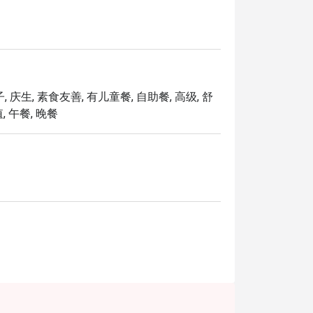
个美好的夜晚，这里的独特魅力都将让您难以
承食谱如 Cucur Udang，与丰盛的国际菜肴
一个兼具优雅与温馨的环境中呈献，让每一餐
 庆生, 素食友善, 有儿童餐, 自助餐, 高级, 舒
让您在体验马来西亚标志性热情好客的同时，
, 午餐, 晚餐
国际佳肴。

及人人喜爱的经典美食。

以及无酒精特调沁饮。

仅是想从日常生活中来一场美味的“出走”。