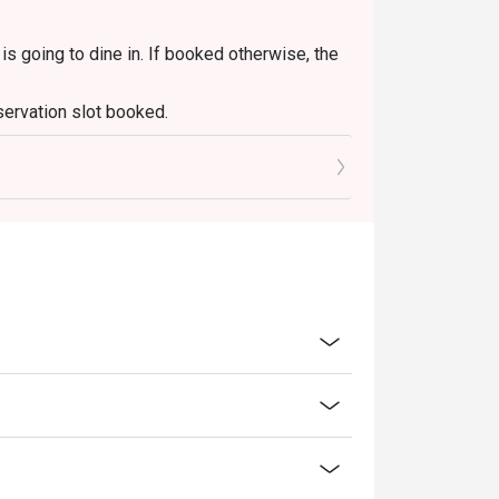
s going to dine in. If booked otherwise, the
servation slot booked.
0 mins only.