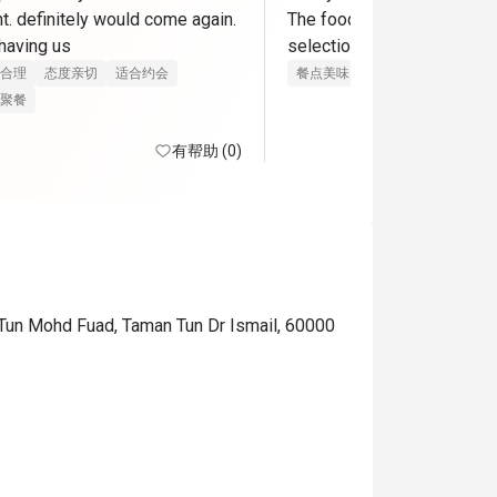
t. definitely would come again. 
The food was delicious, and
thank you for having us 
selection was especially g
合理
态度亲切
适合约会
餐点美味
价位合理
聚餐
有帮助 (0)
 Tun Mohd Fuad, Taman Tun Dr Ismail, 60000