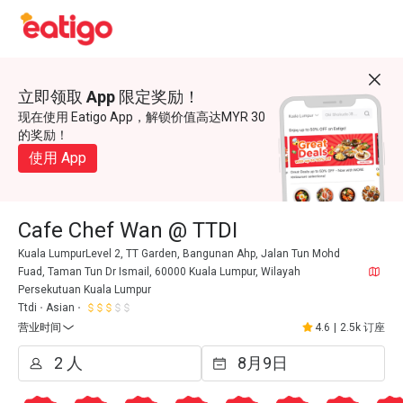
立即领取 App 限定奖励！
现在使用 Eatigo App，解锁价值高达MYR 30
的奖励！
使用 App
Cafe Chef Wan @ TTDI
Kuala LumpurLevel 2, TT Garden, Bangunan Ahp, Jalan Tun Mohd
Fuad, Taman Tun Dr Ismail, 60000 Kuala Lumpur, Wilayah
Persekutuan Kuala Lumpur
Ttdi
Asian
营业时间
4.6
|
2.5k 订座