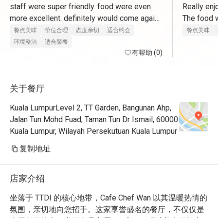
staff were super friendly. food were even 
Really enj
more excellent. definitely would come again. 
The food w
thank you for having us 
selection 
餐点美味
价位合理
态度亲切
适合约会
餐点美味
环境整洁
适合聚餐
有帮助 (0)
关于餐厅
Kuala LumpurLevel 2, TT Garden, Bangunan Ahp,
Jalan Tun Mohd Fuad, Taman Tun Dr Ismail, 60000
Kuala Lumpur, Wilayah Persekutuan Kuala Lumpur
复制地址
店家介绍
坐落于 TTDI 的核心地带，Cafe Chef Wan 以其温暖热情的
氛围，亲切地向您招手。这家享誉盛名的餐厅，不仅仅是