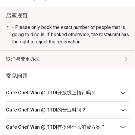
・敬请期待风味浓郁的米饭料理、咸香诱人的主菜，以及
人人喜爱的经典美食。

店家规范
🥤 招牌饮品

- Please only book the exact number of people that is
・为您献上清爽解渴的在地特色茶饮、热带风味果汁，以
going to dine in. If booked otherwise, the restaurant has
及无酒精特调沁饮。

the right to reject the reservation.
- Customers need to arrive within 15 mins of the
⭐ Google 评分：4.5 分（来自 1850 条评论）

reservation slot booked.
取消与变更办法
- Customers are required to dine in for 1 hour and 30
适合举办值得庆祝的家庭午餐、与朋友的时尚聚会，或仅
mins only.
常见问题
是想从日常生活中来一场美味的“出走”。
Cafe Chef Wan @ TTDI开放线上预订吗？
Cafe Chef Wan @ TTDI的营业时间？
Cafe Chef Wan @ TTDI有提供什么消费方案？