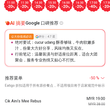
11:00
11:30
14:30
15:30
16:00
16:30
17:00
17:3
-20
-20
-20
-20
-20
-20
-40
-20
%
%
%
%
%
%
%
AI 摘要
Google 口碑推荐
大份值感必访
评分：4.7 星
绝对要试：
cucur udang 酥香够味，牛肉软嫩多
汁，份量大方好分享，风味均衡又实在。
行前笔记：
温馨装潢与舒适座位距离，适合大团
聚会，服务专业热情又贴心不打扰。
推荐菜单
-50 %
Eatigo 折扣适用于所有原价餐点，不适用项目将于店家规范中标示
MYR 19.00
Cik Aini’s Mee Rebus
MYR 38.00