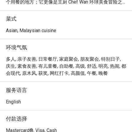
个用餐的地方；它更像是主厨 Chef Wan 环球美食冒险之
旅的生动缩影。空气中回荡着愉快的谈笑声，弥漫着熟悉
的马来西亚香料与异国芬芳交织的香气。踏入这个每个角
菜式
落都仿佛在诉说故事的空间，让您在远离城市喧嚣的同
时，品尝由马来西亚烹饪大使本人亲自呈献的世界级风
Asian, Malaysian cuisine
味。

环境气氛
无论您是想享用一顿快速的晚餐，还是悠闲地度过一个美
好的夜晚，这里的独特魅力都将让您难以忘怀：

多人, 亲子友善, 日常餐厅, 家庭聚会, 朋友聚会, 特别日子,
菜单是 Chef Wan 旅游经验的精湛结晶，将暖心暖胃的传
庆生, 素食友善, 有儿童餐, 自助餐, 高级, 舒适, 明亮, 热闹, 都
承食谱如 Cucur Udang，与丰盛的国际菜肴完美结合。这
会现代, 原木风, 获奖, 网红打卡, 高颜值, 午餐, 晚餐
些令人愉悦的融合式马来西亚美食，在一个兼具优雅与温
馨的环境中呈献，让每一餐都像是一场特别的庆典。这里
服务语言
是一个真正在地瑰宝，让您在体验马来西亚标志性热情好
客的同时，品尝世界级的风味。

English
🍽️ 精选推荐

付款选择
・一道道温暖人心的经典马来西亚风味，与备受欢迎的国
际佳肴。

Mastercard®, Visa, Cash