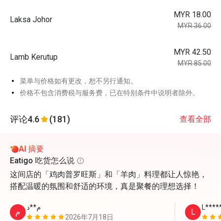
MYR 18.00
Laksa Johor
MYR 36.00
MYR 42.50
Lamb Kerutup
MYR 85.00
菜单与价格如有更改，恕不另行通知。
价格不包含消费税与服务费，已在特别条件中说明者除外。
评论
4.6
(181)
查看全部
AI 摘要
Eatigo 吃货怎么说
这间店的「鸡肉普罗旺斯」和「羊肉」料理都让人惊艳，
搭配温暖的氛围和舒适的环境，真是聚餐的理想选择！
م**د
L****
م
L
2026年7月18日