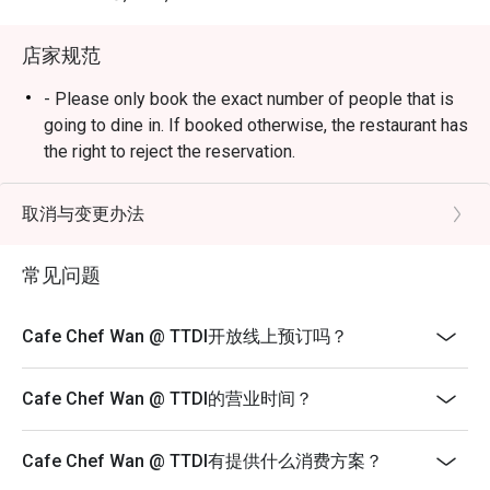
・敬请期待风味浓郁的米饭料理、咸香诱人的主菜，以及
人人喜爱的经典美食。

店家规范
🥤 招牌饮品

- Please only book the exact number of people that is
・为您献上清爽解渴的在地特色茶饮、热带风味果汁，以
going to dine in. If booked otherwise, the restaurant has
及无酒精特调沁饮。

the right to reject the reservation.
- Customers need to arrive within 15 mins of the
⭐ Google 评分：4.5 分（来自 1850 条评论）

reservation slot booked.
取消与变更办法
- Customers are required to dine in for 1 hour and 30
适合举办值得庆祝的家庭午餐、与朋友的时尚聚会，或仅
mins only.
常见问题
是想从日常生活中来一场美味的“出走”。
Cafe Chef Wan @ TTDI开放线上预订吗？
Cafe Chef Wan @ TTDI的营业时间？
Cafe Chef Wan @ TTDI有提供什么消费方案？