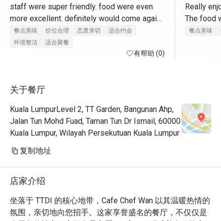
staff were super friendly. food were even 
Really enj
more excellent. definitely would come again. 
The food w
thank you for having us 
selection 
餐点美味
价位合理
态度亲切
适合约会
餐点美味
环境整洁
适合聚餐
有帮助 (0)
关于餐厅
Kuala LumpurLevel 2, TT Garden, Bangunan Ahp,
Jalan Tun Mohd Fuad, Taman Tun Dr Ismail, 60000
Kuala Lumpur, Wilayah Persekutuan Kuala Lumpur
复制地址
店家介绍
坐落于 TTDI 的核心地带，Cafe Chef Wan 以其温暖热情的
氛围，亲切地向您招手。这家享誉盛名的餐厅，不仅仅是