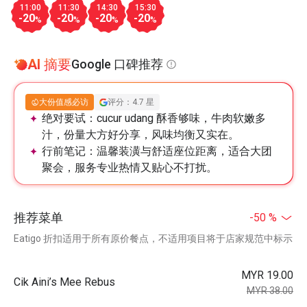
11:00
11:30
14:30
15:30
-20
-20
-20
-20
%
%
%
%
AI 摘要
Google 口碑推荐
大份值感必访
评分：4.7 星
绝对要试：
cucur udang 酥香够味，牛肉软嫩多
汁，份量大方好分享，风味均衡又实在。
行前笔记：
温馨装潢与舒适座位距离，适合大团
聚会，服务专业热情又贴心不打扰。
推荐菜单
-50 %
Eatigo 折扣适用于所有原价餐点，不适用项目将于店家规范中标示
MYR 19.00
Cik Aini’s Mee Rebus
MYR 38.00