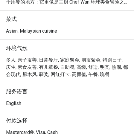
个用餐的地方；它更像是主厨 Chef Wan 环球美食冒险之
旅的生动缩影。空气中回荡着愉快的谈笑声，弥漫着熟悉
的马来西亚香料与异国芬芳交织的香气。踏入这个每个角
菜式
落都仿佛在诉说故事的空间，让您在远离城市喧嚣的同
时，品尝由马来西亚烹饪大使本人亲自呈献的世界级风
Asian, Malaysian cuisine
味。

环境气氛
无论您是想享用一顿快速的晚餐，还是悠闲地度过一个美
好的夜晚，这里的独特魅力都将让您难以忘怀：

多人, 亲子友善, 日常餐厅, 家庭聚会, 朋友聚会, 特别日子,
菜单是 Chef Wan 旅游经验的精湛结晶，将暖心暖胃的传
庆生, 素食友善, 有儿童餐, 自助餐, 高级, 舒适, 明亮, 热闹, 都
承食谱如 Cucur Udang，与丰盛的国际菜肴完美结合。这
会现代, 原木风, 获奖, 网红打卡, 高颜值, 午餐, 晚餐
些令人愉悦的融合式马来西亚美食，在一个兼具优雅与温
馨的环境中呈献，让每一餐都像是一场特别的庆典。这里
服务语言
是一个真正在地瑰宝，让您在体验马来西亚标志性热情好
客的同时，品尝世界级的风味。

English
🍽️ 精选推荐

付款选择
・一道道温暖人心的经典马来西亚风味，与备受欢迎的国
际佳肴。

Mastercard®, Visa, Cash