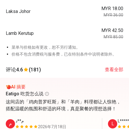
MYR 18.00
Laksa Johor
MYR 36.00
MYR 42.50
Lamb Kerutup
MYR 85.00
菜单与价格如有更改，恕不另行通知。
价格不包含消费税与服务费，已在特别条件中说明者除外。
评论
4.6
(181)
查看全部
AI 摘要
Eatigo 吃货怎么说
这间店的「鸡肉普罗旺斯」和「羊肉」料理都让人惊艳，
搭配温暖的氛围和舒适的环境，真是聚餐的理想选择！
م**د
L****
م
L
2026年7月18日