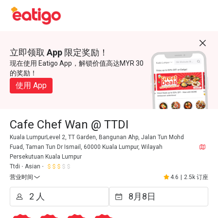
立即领取 App 限定奖励！
现在使用 Eatigo App，解锁价值高达MYR 30
的奖励！
使用 App
Cafe Chef Wan @ TTDI
Kuala LumpurLevel 2, TT Garden, Bangunan Ahp, Jalan Tun Mohd
Fuad, Taman Tun Dr Ismail, 60000 Kuala Lumpur, Wilayah
Persekutuan Kuala Lumpur
Ttdi
Asian
营业时间
4.6
|
2.5k 订座