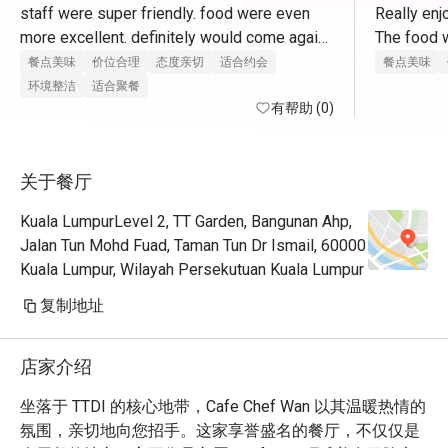
staff were super friendly. food were even 
Really enj
more excellent. definitely would come again. 
The food w
thank you for having us 
selection 
餐点美味
价位合理
态度亲切
适合约会
餐点美味
环境整洁
适合聚餐
有帮助 (0)
关于餐厅
Kuala LumpurLevel 2, TT Garden, Bangunan Ahp,
Jalan Tun Mohd Fuad, Taman Tun Dr Ismail, 60000
Kuala Lumpur, Wilayah Persekutuan Kuala Lumpur
复制地址
店家介绍
坐落于 TTDI 的核心地带，Cafe Chef Wan 以其温暖热情的
氛围，亲切地向您招手。这家享誉盛名的餐厅，不仅仅是