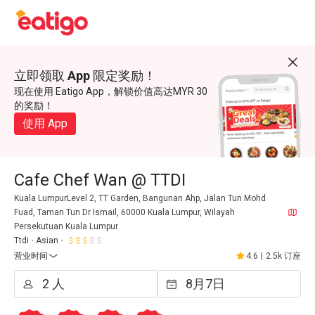
立即领取 App 限定奖励！
现在使用 Eatigo App，解锁价值高达MYR 30
的奖励！
使用 App
Cafe Chef Wan @ TTDI
Kuala LumpurLevel 2, TT Garden, Bangunan Ahp, Jalan Tun Mohd
Fuad, Taman Tun Dr Ismail, 60000 Kuala Lumpur, Wilayah
Persekutuan Kuala Lumpur
Ttdi
Asian
营业时间
4.6
|
2.5k 订座