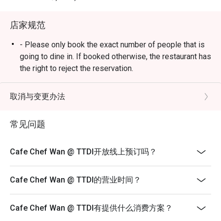
・敬请期待风味浓郁的米饭料理、咸香诱人的主菜，以及
人人喜爱的经典美食。

店家规范
🥤 招牌饮品

- Please only book the exact number of people that is
・为您献上清爽解渴的在地特色茶饮、热带风味果汁，以
going to dine in. If booked otherwise, the restaurant has
及无酒精特调沁饮。

the right to reject the reservation.
- Customers need to arrive within 15 mins of the
⭐ Google 评分：4.5 分（来自 1850 条评论）

reservation slot booked.
取消与变更办法
- Customers are required to dine in for 1 hour and 30
适合举办值得庆祝的家庭午餐、与朋友的时尚聚会，或仅
mins only.
常见问题
是想从日常生活中来一场美味的“出走”。
Cafe Chef Wan @ TTDI开放线上预订吗？
Cafe Chef Wan @ TTDI的营业时间？
Cafe Chef Wan @ TTDI有提供什么消费方案？