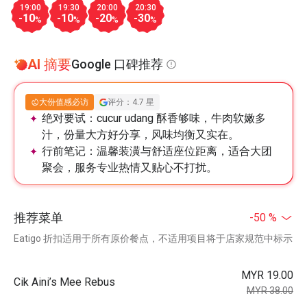
19:00
19:30
20:00
20:30
-10
-10
-20
-30
%
%
%
%
AI 摘要
Google 口碑推荐
大份值感必访
评分：4.7 星
绝对要试：
cucur udang 酥香够味，牛肉软嫩多
汁，份量大方好分享，风味均衡又实在。
行前笔记：
温馨装潢与舒适座位距离，适合大团
聚会，服务专业热情又贴心不打扰。
推荐菜单
-50 %
Eatigo 折扣适用于所有原价餐点，不适用项目将于店家规范中标示
MYR 19.00
Cik Aini’s Mee Rebus
MYR 38.00