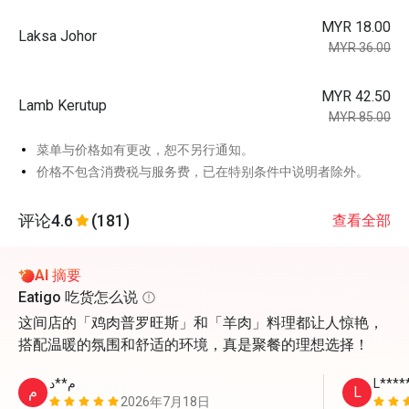
MYR 18.00
Laksa Johor
MYR 36.00
MYR 42.50
Lamb Kerutup
MYR 85.00
菜单与价格如有更改，恕不另行通知。
价格不包含消费税与服务费，已在特别条件中说明者除外。
评论
4.6
(181)
查看全部
AI 摘要
Eatigo 吃货怎么说
这间店的「鸡肉普罗旺斯」和「羊肉」料理都让人惊艳，
搭配温暖的氛围和舒适的环境，真是聚餐的理想选择！
م**د
L****
م
L
2026年7月18日