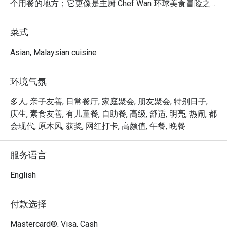
个用餐的地方；它更像是主厨 Chef Wan 环球美食冒险之
旅的生动缩影。空气中回荡着愉快的谈笑声，弥漫着熟悉
的马来西亚香料与异国芬芳交织的香气。踏入这个每个角
菜式
落都仿佛在诉说故事的空间，让您在远离城市喧嚣的同
时，品尝由马来西亚烹饪大使本人亲自呈献的世界级风
Asian, Malaysian cuisine
味。

环境气氛
无论您是想享用一顿快速的晚餐，还是悠闲地度过一个美
好的夜晚，这里的独特魅力都将让您难以忘怀：

多人, 亲子友善, 日常餐厅, 家庭聚会, 朋友聚会, 特别日子,
菜单是 Chef Wan 旅游经验的精湛结晶，将暖心暖胃的传
庆生, 素食友善, 有儿童餐, 自助餐, 高级, 舒适, 明亮, 热闹, 都
承食谱如 Cucur Udang，与丰盛的国际菜肴完美结合。这
会现代, 原木风, 获奖, 网红打卡, 高颜值, 午餐, 晚餐
些令人愉悦的融合式马来西亚美食，在一个兼具优雅与温
馨的环境中呈献，让每一餐都像是一场特别的庆典。这里
服务语言
是一个真正在地瑰宝，让您在体验马来西亚标志性热情好
客的同时，品尝世界级的风味。

English
🍽️ 精选推荐

付款选择
・一道道温暖人心的经典马来西亚风味，与备受欢迎的国
际佳肴。

Mastercard®, Visa, Cash