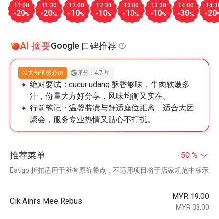
11:00
11:30
12:00
12:30
13:00
13:30
14:00
14:3
-20
-20
-10
-10
-10
-10
-30
-20
%
%
%
%
%
%
%
AI 摘要
Google 口碑推荐
大份值感必访
评分：4.7 星
绝对要试：
cucur udang 酥香够味，牛肉软嫩多
汁，份量大方好分享，风味均衡又实在。
行前笔记：
温馨装潢与舒适座位距离，适合大团
聚会，服务专业热情又贴心不打扰。
推荐菜单
-50 %
Eatigo 折扣适用于所有原价餐点，不适用项目将于店家规范中标示
MYR 19.00
Cik Aini’s Mee Rebus
MYR 38.00