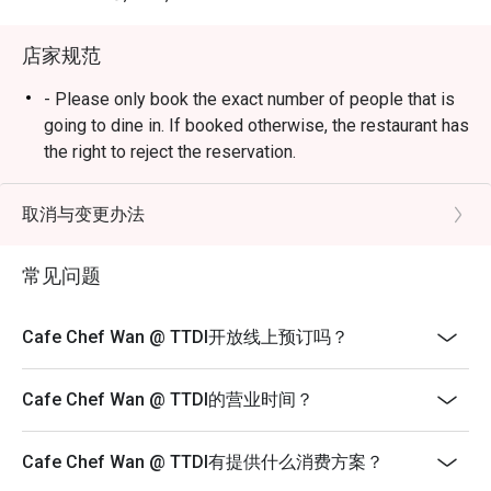
・敬请期待风味浓郁的米饭料理、咸香诱人的主菜，以及
人人喜爱的经典美食。

店家规范
🥤 招牌饮品

- Please only book the exact number of people that is
・为您献上清爽解渴的在地特色茶饮、热带风味果汁，以
going to dine in. If booked otherwise, the restaurant has
及无酒精特调沁饮。

the right to reject the reservation.
- Customers need to arrive within 15 mins of the
⭐ Google 评分：4.5 分（来自 1850 条评论）

reservation slot booked.
取消与变更办法
- Customers are required to dine in for 1 hour and 30
适合举办值得庆祝的家庭午餐、与朋友的时尚聚会，或仅
mins only.
常见问题
是想从日常生活中来一场美味的“出走”。
Cafe Chef Wan @ TTDI开放线上预订吗？
Cafe Chef Wan @ TTDI的营业时间？
Cafe Chef Wan @ TTDI有提供什么消费方案？