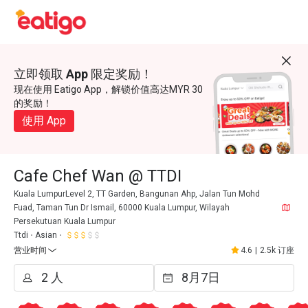
立即领取 App 限定奖励！
现在使用 Eatigo App，解锁价值高达MYR 30
的奖励！
使用 App
Cafe Chef Wan @ TTDI
Kuala LumpurLevel 2, TT Garden, Bangunan Ahp, Jalan Tun Mohd
Fuad, Taman Tun Dr Ismail, 60000 Kuala Lumpur, Wilayah
Persekutuan Kuala Lumpur
Ttdi
Asian
营业时间
4.6
|
2.5k 订座