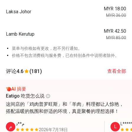
MYR 18.00
Laksa Johor
MYR 36.00
MYR 42.50
Lamb Kerutup
MYR 85.00
菜单与价格如有更改，恕不另行通知。
价格不包含消费税与服务费，已在特别条件中说明者除外。
评论
4.6
(181)
查看全部
AI 摘要
Eatigo 吃货怎么说
这间店的「鸡肉普罗旺斯」和「羊肉」料理都让人惊艳，
搭配温暖的氛围和舒适的环境，真是聚餐的理想选择！
م**د
L****
م
L
2026年7月18日