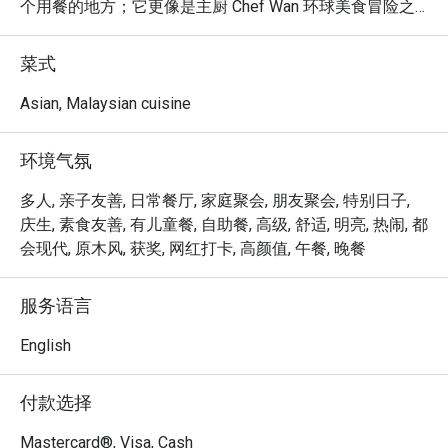
个用餐的地方；它更像是主厨 Chef Wan 环球美食冒险之
旅的生动缩影。空气中回荡着愉快的谈笑声，弥漫着熟悉
的马来西亚香料与异国芬芳交织的香气。踏入这个每个角
菜式
落都仿佛在诉说故事的空间，让您在远离城市喧嚣的同
时，品尝由马来西亚烹饪大使本人亲自呈献的世界级风
Asian, Malaysian cuisine
味。

环境气氛
无论您是想享用一顿快速的晚餐，还是悠闲地度过一个美
好的夜晚，这里的独特魅力都将让您难以忘怀：

多人, 亲子友善, 日常餐厅, 家庭聚会, 朋友聚会, 特别日子,
菜单是 Chef Wan 旅游经验的精湛结晶，将暖心暖胃的传
庆生, 素食友善, 有儿童餐, 自助餐, 高级, 舒适, 明亮, 热闹, 都
承食谱如 Cucur Udang，与丰盛的国际菜肴完美结合。这
会现代, 原木风, 获奖, 网红打卡, 高颜值, 午餐, 晚餐
些令人愉悦的融合式马来西亚美食，在一个兼具优雅与温
馨的环境中呈献，让每一餐都像是一场特别的庆典。这里
服务语言
是一个真正在地瑰宝，让您在体验马来西亚标志性热情好
客的同时，品尝世界级的风味。

English
🍽️ 精选推荐

付款选择
・一道道温暖人心的经典马来西亚风味，与备受欢迎的国
际佳肴。

Mastercard®, Visa, Cash