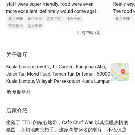
staff were super friendly. food were even 
Really enj
more excellent. definitely would come again. 
The food w
thank you for having us 
selection 
餐点美味
价位合理
态度亲切
适合约会
餐点美味
环境整洁
适合聚餐
有帮助 (0)
关于餐厅
Kuala LumpurLevel 2, TT Garden, Bangunan Ahp,
Jalan Tun Mohd Fuad, Taman Tun Dr Ismail, 60000
Kuala Lumpur, Wilayah Persekutuan Kuala Lumpur
复制地址
店家介绍
坐落于 TTDI 的核心地带，Cafe Chef Wan 以其温暖热情的
氛围，亲切地向您招手。这家享誉盛名的餐厅，不仅仅是