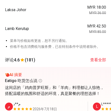
MYR 18.00
Laksa Johor
MYR 36.00
MYR 42.50
Lamb Kerutup
MYR 85.00
菜单与价格如有更改，恕不另行通知。
价格不包含消费税与服务费，已在特别条件中说明者除外。
评论
4.6
(181)
查看全部
AI 摘要
Eatigo 吃货怎么说
这间店的「鸡肉普罗旺斯」和「羊肉」料理都让人惊艳，
搭配温暖的氛围和舒适的环境，真是聚餐的理想选择！
م**د
L****
م
L
2026年7月18日