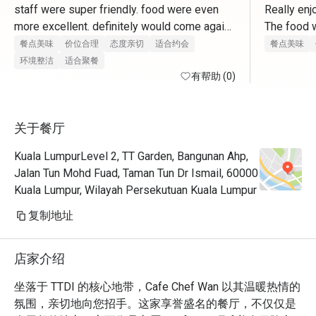
staff were super friendly. food were even 
Really enj
more excellent. definitely would come again. 
The food w
thank you for having us 
selection 
餐点美味
价位合理
态度亲切
适合约会
餐点美味
环境整洁
适合聚餐
有帮助 (0)
关于餐厅
Kuala LumpurLevel 2, TT Garden, Bangunan Ahp,
Jalan Tun Mohd Fuad, Taman Tun Dr Ismail, 60000
Kuala Lumpur, Wilayah Persekutuan Kuala Lumpur
复制地址
店家介绍
坐落于 TTDI 的核心地带，Cafe Chef Wan 以其温暖热情的
氛围，亲切地向您招手。这家享誉盛名的餐厅，不仅仅是