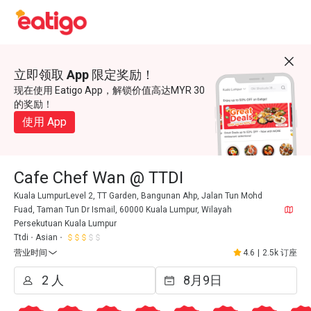
立即领取 App 限定奖励！
现在使用 Eatigo App，解锁价值高达MYR 30
的奖励！
使用 App
Cafe Chef Wan @ TTDI
Kuala LumpurLevel 2, TT Garden, Bangunan Ahp, Jalan Tun Mohd
Fuad, Taman Tun Dr Ismail, 60000 Kuala Lumpur, Wilayah
Persekutuan Kuala Lumpur
Ttdi
Asian
营业时间
4.6
|
2.5k 订座