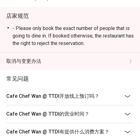
・敬请期待风味浓郁的米饭料理、咸香诱人的主菜，以及
人人喜爱的经典美食。

店家规范
🥤 招牌饮品

- Please only book the exact number of people that is
・为您献上清爽解渴的在地特色茶饮、热带风味果汁，以
going to dine in. If booked otherwise, the restaurant has
及无酒精特调沁饮。

the right to reject the reservation.
- Customers need to arrive within 15 mins of the
⭐ Google 评分：4.5 分（来自 1850 条评论）

reservation slot booked.
取消与变更办法
- Customers are required to dine in for 1 hour and 30
适合举办值得庆祝的家庭午餐、与朋友的时尚聚会，或仅
mins only.
常见问题
是想从日常生活中来一场美味的“出走”。
Cafe Chef Wan @ TTDI开放线上预订吗？
Cafe Chef Wan @ TTDI的营业时间？
Cafe Chef Wan @ TTDI有提供什么消费方案？