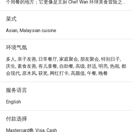
个用餐的地方；它更像是主厨 Chef Wan 环球美食冒险之
旅的生动缩影。空气中回荡着愉快的谈笑声，弥漫着熟悉
的马来西亚香料与异国芬芳交织的香气。踏入这个每个角
菜式
落都仿佛在诉说故事的空间，让您在远离城市喧嚣的同
时，品尝由马来西亚烹饪大使本人亲自呈献的世界级风
Asian, Malaysian cuisine
味。

环境气氛
无论您是想享用一顿快速的晚餐，还是悠闲地度过一个美
好的夜晚，这里的独特魅力都将让您难以忘怀：

多人, 亲子友善, 日常餐厅, 家庭聚会, 朋友聚会, 特别日子,
菜单是 Chef Wan 旅游经验的精湛结晶，将暖心暖胃的传
庆生, 素食友善, 有儿童餐, 自助餐, 高级, 舒适, 明亮, 热闹, 都
承食谱如 Cucur Udang，与丰盛的国际菜肴完美结合。这
会现代, 原木风, 获奖, 网红打卡, 高颜值, 午餐, 晚餐
些令人愉悦的融合式马来西亚美食，在一个兼具优雅与温
馨的环境中呈献，让每一餐都像是一场特别的庆典。这里
服务语言
是一个真正在地瑰宝，让您在体验马来西亚标志性热情好
客的同时，品尝世界级的风味。

English
🍽️ 精选推荐

付款选择
・一道道温暖人心的经典马来西亚风味，与备受欢迎的国
际佳肴。

Mastercard®, Visa, Cash