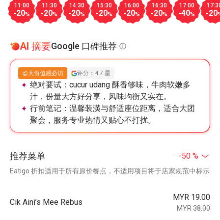
11:00
11:30
14:30
15:30
16:00
16:30
17:00
17:3
-20
-20
-20
-20
-20
-20
-40
-20
%
%
%
%
%
%
%
AI 摘要
Google 口碑推荐
大份值感必访
评分：4.7 星
绝对要试：
cucur udang 酥香够味，牛肉软嫩多
汁，份量大方好分享，风味均衡又实在。
行前笔记：
温馨装潢与舒适座位距离，适合大团
聚会，服务专业热情又贴心不打扰。
推荐菜单
-50 %
Eatigo 折扣适用于所有原价餐点，不适用项目将于店家规范中标示
MYR 19.00
Cik Aini’s Mee Rebus
MYR 38.00