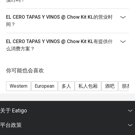
⭐ Google 评分：4.6 分（来自 935 条评论）

EL CERO TAPAS Y VINOS @ Chow Kit KL的营业时
适合与朋友热闹聚会、情侣私密约会，或温馨的家庭盛
间？
宴。
EL CERO TAPAS Y VINOS @ Chow Kit KL有提供什
么消费方案？
你可能也会喜欢
Western
European
多人
私人包厢
酒吧
朋友
关于 Eatigo
平台政策