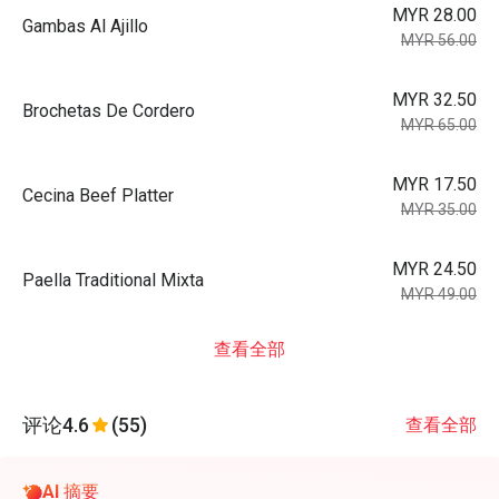
MYR 28.00
Gambas Al Ajillo
MYR 56.00
MYR 32.50
Brochetas De Cordero
MYR 65.00
MYR 17.50
Cecina Beef Platter
MYR 35.00
MYR 24.50
Paella Traditional Mixta
MYR 49.00
查看全部
评论
4.6
(55)
查看全部
AI 摘要