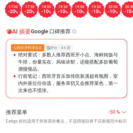
17:00
17:30
18:00
18:30
19:00
19:30
20:00
20:3
-20
-20
-10
-10
-10
-10
-10
-15
%
%
%
%
%
%
%
AI 摘要
Google 口碑推荐
西班牙料理首选
评分：4.6 星
绝对要试：
多数人推荐西班牙小点、海鲜炖饭与
牛排，份量实在、风味浓郁，还能搭配多款葡萄
酒慢慢品。
行前笔记：
西班牙音乐加传统装潢超有氛围，室
内外座位任你选，服务亲切又会推荐菜色，第一
次来也不慌张。
推荐菜单
-50 %
Eatigo 折扣适用于所有原价餐点，不适用项目将于店家规范中标示