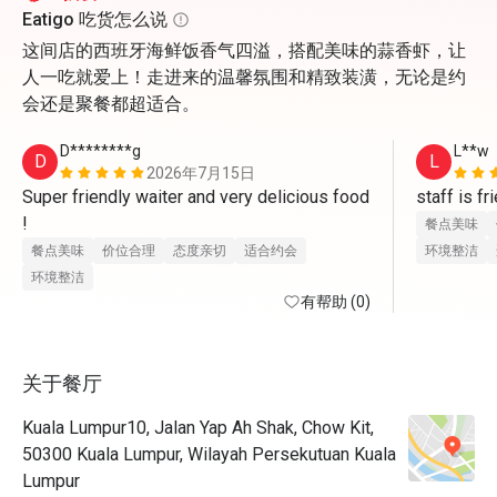
Eatigo 吃货怎么说
这间店的西班牙海鲜饭香气四溢，搭配美味的蒜香虾，让
人一吃就爱上！走进来的温馨氛围和精致装潢，无论是约
会还是聚餐都超适合。
D********g
L**w
D
L
2026年7月15日
Super friendly waiter and very delicious food 
staff is fr
!
餐点美味
餐点美味
价位合理
态度亲切
适合约会
环境整洁
环境整洁
有帮助 (0)
关于餐厅
Kuala Lumpur10, Jalan Yap Ah Shak, Chow Kit,
50300 Kuala Lumpur, Wilayah Persekutuan Kuala
Lumpur