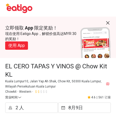
立即领取 App 限定奖励！
现在使用 Eatigo App，解锁价值高达MYR 30
的奖励！
使用 App
EL CERO TAPAS Y VINOS @ Chow Kit
KL
Kuala Lumpur10, Jalan Yap Ah Shak, Chow Kit, 50300 Kuala Lumpur,
Wilayah Persekutuan Kuala Lumpur
Chowkit
Western
营业时间
4.6
|
561 订座