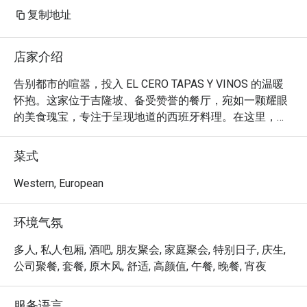
复制地址
店家介绍
告别都市的喧嚣，投入 EL CERO TAPAS Y VINOS 的温暖
怀抱。这家位于吉隆坡、备受赞誉的餐厅，宛如一颗耀眼
的美食瑰宝，专注于呈现地道的西班牙料理。在这里，拥
有十余年经验的大师级主厨精心烹制传统塔帕斯与风味绝
佳的西班牙海鲜饭，让空气中弥漫着浓郁的西班牙芬芳。
菜式
温馨宜人的氛围中，满是客人的交谈声与杯盏的碰撞声，
大家在此分享佳肴。餐厅提供穆斯林友好的无猪肉、无猪
Western, European
油菜单，让这里成为人人都能悦享纯正西班牙待客之道的
珍贵之地。

环境气氛
无论您是来享用一顿简餐，还是一个悠长尽兴的夜晚，这
多人, 私人包厢, 酒吧, 朋友聚会, 家庭聚会, 特别日子, 庆生,
里的独特之处都将令您难忘：

公司聚餐, 套餐, 原木风, 舒适, 高颜值, 午餐, 晚餐, 宵夜
它的魔力在于对传统的坚守。从色彩鲜艳、适合分享的塔
帕斯，到惊艳全场的西班牙海鲜饭，每一道菜都是西班牙
服务语言