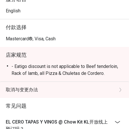
主厨精湛技艺的证明。正是这份对地道、无猪肉风味的执
着，让 EL CERO 成为了一个真正特别的美食目的地。在
English
此，西班牙烹饪的灵魂在美妙的氛围中通过每一口佳肴得
以升华，为您创造值得珍藏的美好回忆。

付款选择
🍽️ 精选推荐

Mastercard®, Visa, Cash
・ Paella de Marisco | 经典的西班牙海鲜饭，铺满鲜虾、
青口贝和蛤蜊，以浓郁的藏红花高汤慢火煨炖而成。

店家规范
・ Gambas al Ajillo | 橄榄油、辣椒与欧芹猛火快炒，热辣
滚烫的香蒜虾，用面包蘸着酱汁吃才最地道。

- Eatigo discount is not applicable to Beef tenderloin,
・ Croquetas de Jamón | 外皮金黄酥脆、内馅绵密的可乐
Rack of lamb, all Pizza & Chuletas de Cordero.
饼，包裹着咸香浓郁的伊比利亚火腿。

取消与变更办法
🥤 招牌饮品

・ Classic Red Sangria | 由西班牙红酒、白兰地和新鲜水
常见问题
果丁调制而成，果香馥郁，清爽宜人。

・ Spanish Gin & Tonic | 严选优质西班牙金酒，搭配精酿
汤力水与天然植物香料，风味独特。

EL CERO TAPAS Y VINOS @ Chow Kit KL开放线上
预订吗？