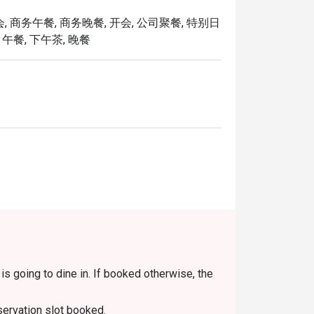
热情的环境中呈献。这，就是为世界舞台精心
, 商务午餐, 商务晚餐, 开会, 公司聚餐, 特别日
, 午餐, 下午茶, 晚餐
an 的招牌慢炖仁当牛肉，浓郁椰香与芬芳香料交织，风味十
酸爽开胃的黄咖哩，搭配多汁鲜虾与香甜菠萝块。

鱼料理，以鲜嫩的魔鬼鱼慢火炖煮，酸辣滋味完美平衡，层
口感清爽芬芳，沁人心脾。

平衡的现拉奶茶，是马来西亚最具代表性的暖心饮品。

s going to dine in. If booked otherwise, the
，以及带领宾客深入体验马来西亚风味的精
servation slot booked.