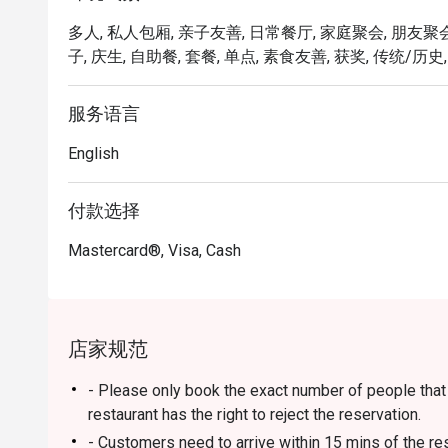
予美食学的精致触感，并在一个如同待客之道般缤纷
多人, 私人包厢, 亲子友善, 日常餐厅, 家庭聚会, 朋友聚会
打造的、最道地的马来西亚滋味。

子, 庆生, 自助餐, 套餐, 单点, 素食友善, 获奖, 传统/历史
🍽️ 精选推荐

・Rendang Daging 'Tok Wan' | Chef W
服务语言
足。

English
・Gulai Lemak Udang Nenas | 口感滑顺、
・Asam Pedas Ikan Pari | 经典的亚参辣
次丰富。

付款选择
Mastercard®, Visa, Cash
🥤 招牌饮品

・Pandan Cooler | 注入本地班兰叶的甜蜜香气，
・De.Wan's Teh Tarik | 泡沫细腻、茶奶完美
店家规范
⭐ Google 评分：4.7 分，来自 7689 条评论

- Please only book the exact number of people that i
适合令人印象深刻的客户午宴、意义非凡的家庭庆祝
restaurant has the right to reject the reservation.
髓。
- Customers need to arrive within 15 mins of the re