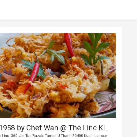
1958 by Chef Wan @ The Linc KL
 Linc, 360, Jln Tun Razak, Taman U Thant, 50400 Kuala Lumpur,