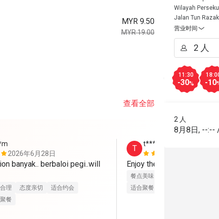
Wilayah Perseku
Jalan Tun Razak
MYR 9.50
营业时间
MYR 19.00
11:30
18:0
-30
-10
%
查看全部
2 人
8月8日
,
--:--
**m
t**********6
T
2026年6月28日
2026年6月
on banyak.. berbaloi pegi..will 
Enjoy the food ~ 
餐点美味
态度亲切
适合约会
合理
态度亲切
适合约会
适合聚餐
聚餐