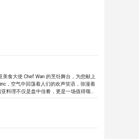
亚美食大使 Chef Wan 的烹饪舞台，为您献上
Linc，空气中回荡着人们的欢声笑语，弥漫着
西亚料理不仅是盘中佳肴，更是一场值得颂扬
引领您进入一场既新奇又无比亲切的用餐体
里的独特魅力都将让您难以忘怀：

从娘惹到印度风味，再到更多元的文化融合，
在轻松氛围中享受的星级餐饮，将熟悉的家常味赋