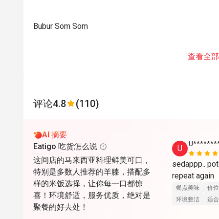
Bubur Som Som
查看全部
评论
4.8
(110)
AI 摘要
U******
Eatigo 吃货怎么说
U
这间店的马来西亚料理鲜美可口，
sedappp.. poti
特别是多数人推荐的羊膝，搭配多
样的米饭选择，让你每一口都惊
餐点美味
价位
喜！环境舒适，服务优质，绝对是
环境整洁
适合
聚餐的好去处！