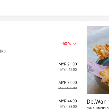
-50 %
中标示
MYR 21.00
MYR 42.00
MYR 84.00
MYR 168.00
De.Wan 
MYR 44.00
MYR 88.00
Kuala LumpurThe