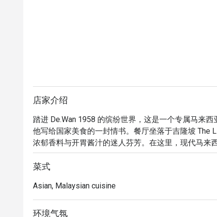
店家介绍
踏进 De.Wan 1958 的缤纷世界，这是一个专属马来西
他写给国家美食的一封情书。餐厅坐落于吉隆坡 The 
浓郁香料与开胃酱汁的迷人芬芳。在这里，现代马来
的盛宴。传统马来风味在国际级的精湛厨艺下升华，
验。

菜式
Asian, Malaysian cuisine
无论您是想来场快速晚餐，或享受一个惬意的夜晚，这
每一道菜肴都诉说着马来西亚多元的美食传承故事，
皆透过 Chef Wan 的世界级厨艺重新诠释。这是
环境气氛