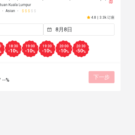
tuan Kuala Lumpur
Asian
4.8
|
3.3k 订座
0
18:30
19:00
19:30
20:00
20:30
-10
-10
-10
-10
-50
%
%
%
%
%
%
下一步
/
--%
F****a
F
26日
2026年5月2日
Love it!! Worth the trip and food was opul
Atmosphere amazing. 
环境整洁
餐点美味
价位合理
态度亲切
适合约会
环境整洁
适合聚餐