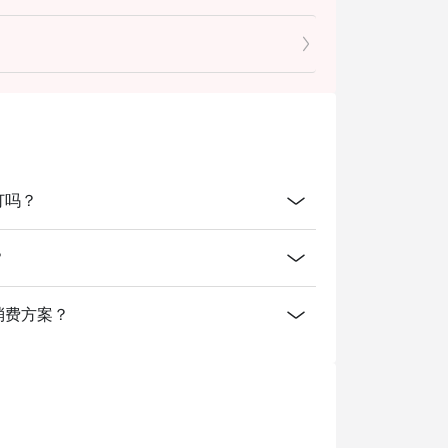
0 mins only.
预订吗？
？
供什么消费方案？