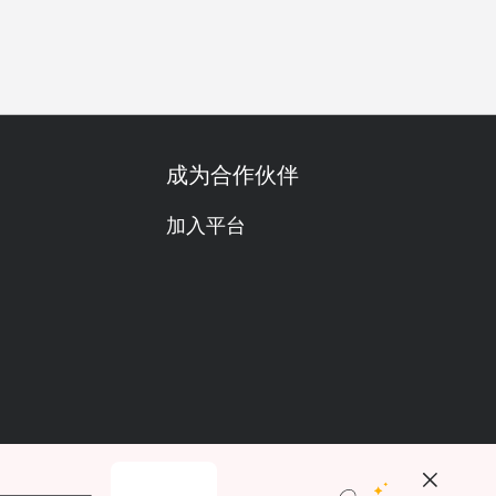
务晚餐
开会
公司聚餐
特别日子
庆生
自助餐
套
成为合作伙伴
加入平台