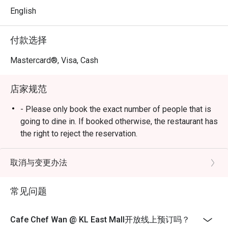
🍽️ 精选推荐

English
・Cik Aini's Mee Rebus｜浓郁的番薯酱汁淋在黄面上，是
主厨 Wan 的家传秘方食谱。

付款选择
・Laksa Johor｜源自南部的经典风味，以鱼肉为基底的浓
郁奶香酱汁，搭配意大利面享用。

Mastercard®, Visa, Cash
・Lamb Shank Rendang｜以椰奶与香料慢火炖煮的羊膝，
口感软嫩入味，香气四溢。

店家规范
🥤 招牌饮品

- Please only book the exact number of people that is
・多款清爽的在地茗茶、热带果汁及无酒精特调饮品，沁
going to dine in. If booked otherwise, the restaurant has
凉解渴。

the right to reject the reservation.
- Customers need to arrive within 15 mins of the
⭐ Google 评分：4.6 分（来自 3513 条评论）

reservation slot booked.
取消与变更办法
- Customers are required to dine in for 1 hour and 30
适合举办家庭庆祝午宴、与朋友的时尚聚会，或纯粹享受
mins only.
常见问题
一场美味的出走。
Cafe Chef Wan @ KL East Mall开放线上预订吗？