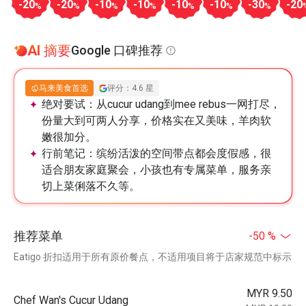
-20
-20
-10
-10
-10
-10
-30
-20
%
%
%
%
%
%
%
AI 摘要
Google 口碑推荐
马来美食首选
评分：4.6 星
绝对要试：
从cucur udang到mee rebus一网打尽，
份量大到可两人分享，价格实在又美味，羊肉软
嫩很加分。
行前笔记：
缤纷活泼的空间带点都会度假感，很
适合朋友家庭聚会，小孩也有专属菜单，服务亲
切上菜俐落不久等。
推荐菜单
-50 %
Eatigo 折扣适用于所有原价餐点，不适用项目将于店家规范中标示
MYR 9.50
Chef Wan's Cucur Udang