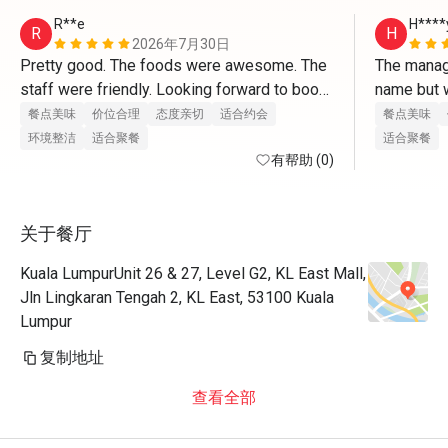
R**e
H****
R
H
2026年7月30日
Pretty good. The foods were awesome. The 
The manage
staff were friendly. Looking forward to book 
name but w
another session-love it!
餐点美味
价位合理
态度亲切
适合约会
餐点美味
环境整洁
适合聚餐
适合聚餐
有帮助 (0)
关于餐厅
Kuala LumpurUnit 26 & 27, Level G2, KL East Mall,
Jln Lingkaran Tengah 2, KL East, 53100 Kuala
Lumpur
复制地址
查看全部