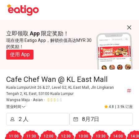
立即领取 App 限定奖励！
现在使用 Eatigo App，解锁价值高达MYR 30
的奖励！
使用 App
Cafe Chef Wan @ KL East Mall
Kuala LumpurUnit 26 & 27, Level G2, KL East Mall, Jln Lingkaran
Tengah 2, KL East, 53100 Kuala Lumpur
Wangsa Maju
Asian
营业时间
4.8
|
3.9k 订座
11:00
11:30
12:00
12:30
13:00
13:30
14:00
14:3