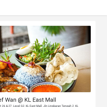
ef Wan @ KL East Mall
 26 & 27, Level G2, KL East Mall, Jln Lingkaran Tengah 2, KL