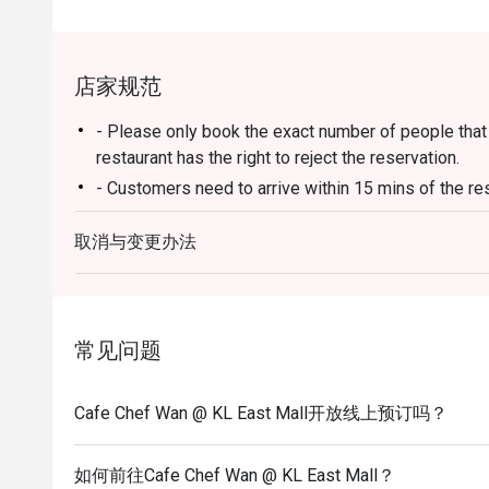
适合举办家庭庆祝午宴、与朋友的时尚聚会，或纯粹
店家规范
- Please only book the exact number of people that i
restaurant has the right to reject the reservation.
- Customers need to arrive within 15 mins of the re
- Customers are required to dine in for 1 hour and 3
取消与变更办法
常见问题
Cafe Chef Wan @ KL East Mall开放线上预订吗？
如何前往Cafe Chef Wan @ KL East Mall？