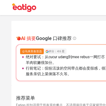
AI 摘要
Google 口碑推荐
马来美食首选
评分：4.6 星
绝对要试：
从cucur udang到mee reb
羊肉软嫩很加分。
行前笔记：
缤纷活泼的空间带点都会度假感，很
服务亲切上菜俐落不久等。
推荐菜单
Eatigo 折扣适用于所有原价餐点，不适用项目将于店家规范