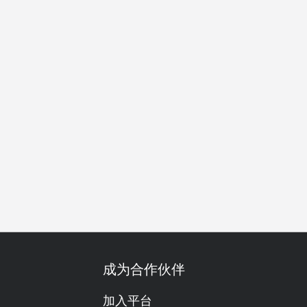
餐
舒适
明亮
热闹
都会现代
原木风
高级
低
成为合作伙伴
加入平台