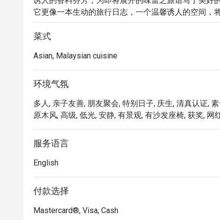
诱人的香料芬芳，为即将展开的味蕾之旅谱写了美好的序曲。
它更像一本生动的旅行日志，一个温馨诱人的空间，
巧妙融合。这家吉隆坡备受喜爱的餐厅，让您的每一餐
菜式
无论是想快速饱餐一顿，还是悠闲地享受夜晚，这里的
Asian, Malaysian cuisine
菜单读起来就像一本精彩的故事书，每一道菜都是 Che
着迷。想象一下，品尝着一道香气浓郁的咖喱或完美
见证。雅致而舒适的装潢，让每个角落都值得拍照留
环境气氛
美的背景。

多人, 亲子友善, 朋友聚会, 特别日子, 庆生, 清真认证, 素
原木风, 高级, 低光, 安静, 有景观, 有沙发座椅, 获奖, 网
🍽️ 精选推荐

・Cik Aini's Mee Rebus｜浓郁的番薯酱汁淋在黄
・Laksa Johor｜源自南部的经典风味，以鱼肉为
服务语言
・Lamb Shank Rendang｜以椰奶与香料慢火炖
English
🥤 招牌饮品

・多款清爽的在地茗茶、热带果汁及无酒精特调饮品，
付款选择
Mastercard®, Visa, Cash
⭐ Google 评分：4.6 分（来自 3513 条评论）
