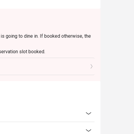
享受一场美味的出走。
s going to dine in. If booked otherwise, the
servation slot booked.
0 mins only.