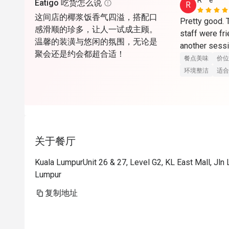
R**e
Eatigo 吃货怎么说
R
这间店的椰浆饭香气四溢，搭配口
Pretty good.
感滑顺的珍多，让人一试成主顾。
staff were fri
温馨的装潢与悠闲的氛围，无论是
another sessi
聚会还是约会都超合适！
餐点美味
价位
环境整洁
适合
关于餐厅
Kuala LumpurUnit 26 & 27, Level G2, KL East Mall, Jln
Lumpur
复制地址