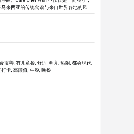
Cafe Chef Wan 不仅仅是一间餐厅；
将马来西亚的传统食谱与来自世界各地的风味
都充满仪式感。

独特魅力都将让您流连忘返：

f Wan 环球旅行中的心头好，您一定会为此
烧烤的杰作，每一口都是他对料理热情的最佳
念，为那些用心与专业烹调的美食，提供了最
食友善, 有儿童餐, 舒适, 明亮, 热闹, 都会现代,
红打卡, 高颜值, 午餐, 晚餐
面上，是主厨 Wan 的家传秘方食谱。

基底的浓郁奶香酱汁，搭配意大利面享用。

煮的羊膝，口感软嫩入味，香气四溢。

沁凉解渴。
