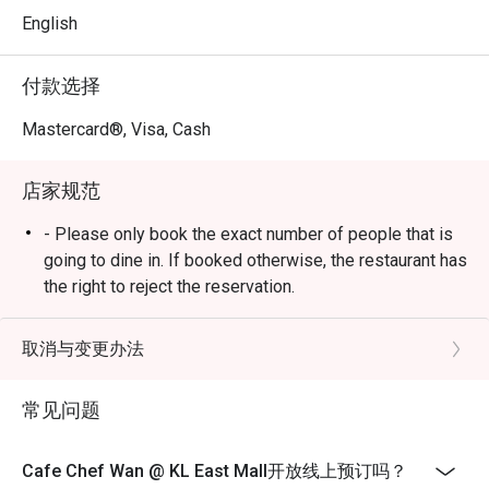
🍽️ 精选推荐

English
・Cik Aini's Mee Rebus｜浓郁的番薯酱汁淋在黄面上，是
主厨 Wan 的家传秘方食谱。

付款选择
・Laksa Johor｜源自南部的经典风味，以鱼肉为基底的浓
郁奶香酱汁，搭配意大利面享用。

Mastercard®, Visa, Cash
・Lamb Shank Rendang｜以椰奶与香料慢火炖煮的羊膝，
口感软嫩入味，香气四溢。

店家规范
🥤 招牌饮品

- Please only book the exact number of people that is
・多款清爽的在地茗茶、热带果汁及无酒精特调饮品，沁
going to dine in. If booked otherwise, the restaurant has
凉解渴。

the right to reject the reservation.
- Customers need to arrive within 15 mins of the
⭐ Google 评分：4.6 分（来自 3513 条评论）

reservation slot booked.
取消与变更办法
- Customers are required to dine in for 1 hour and 30
适合举办家庭庆祝午宴、与朋友的时尚聚会，或纯粹享受
mins only.
常见问题
一场美味的出走。
Cafe Chef Wan @ KL East Mall开放线上预订吗？