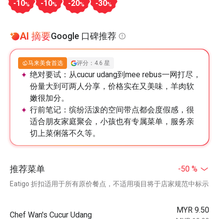
-10
-10
-20
-30
%
%
%
%
AI 摘要
Google 口碑推荐
马来美食首选
评分：4.6 星
绝对要试：
从cucur udang到mee rebus一网打尽，
份量大到可两人分享，价格实在又美味，羊肉软
嫩很加分。
行前笔记：
缤纷活泼的空间带点都会度假感，很
适合朋友家庭聚会，小孩也有专属菜单，服务亲
切上菜俐落不久等。
推荐菜单
-50 %
Eatigo 折扣适用于所有原价餐点，不适用项目将于店家规范中标示
MYR 9.50
Chef Wan's Cucur Udang