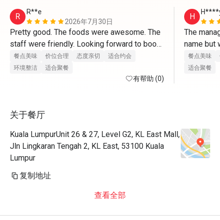
R**e
H****
R
H
2026年7月30日
Pretty good. The foods were awesome. The 
The manage
staff were friendly. Looking forward to book 
name but w
another session-love it!
餐点美味
价位合理
态度亲切
适合约会
餐点美味
环境整洁
适合聚餐
适合聚餐
有帮助 (0)
关于餐厅
Kuala LumpurUnit 26 & 27, Level G2, KL East Mall,
Jln Lingkaran Tengah 2, KL East, 53100 Kuala
Lumpur
复制地址
查看全部