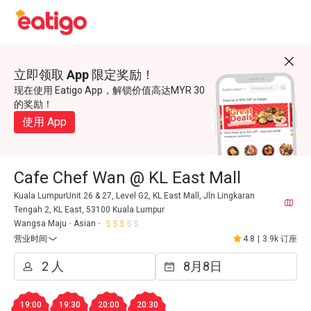
立即领取 App 限定奖励！
现在使用 Eatigo App，解锁价值高达MYR 30
的奖励！
使用 App
Cafe Chef Wan @ KL East Mall
Kuala LumpurUnit 26 & 27, Level G2, KL East Mall, Jln Lingkaran
Tengah 2, KL East, 53100 Kuala Lumpur
Wangsa Maju
Asian
营业时间
4.8
|
3.9k 订座
19:00
19:30
20:00
20:30