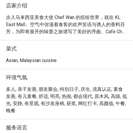
店家介绍
步入马来西亚美食大使 Chef Wan 的缤纷世界，就在 KL 
East Mall。空气中弥漫着食客的欢声笑语与诱人的香料芬
芳，为即将展开的味蕾之旅谱写了美好的序曲。Cafe Chef 
Wan 不仅仅是一间餐厅；它更像一本生动的旅行日志，一
个温馨诱人的空间，将马来西亚的传统食谱与来自世界各
菜式
地的风味巧妙融合。这家吉隆坡备受喜爱的餐厅，让您的
每一餐都充满仪式感。

Asian, Malaysian cuisine
无论是想快速饱餐一顿，还是悠闲地享受夜晚，这里的独
环境气氛
特魅力都将让您流连忘返：

菜单读起来就像一本精彩的故事书，每一道菜都是 Chef 
多人, 亲子友善, 朋友聚会, 特别日子, 庆生, 清真认证, 素食
Wan 环球旅行中的心头好，您一定会为此着迷。想象一
友善, 有儿童餐, 舒适, 明亮, 热闹, 都会现代, 原木风, 高级, 低
下，品尝着一道香气浓郁的咖喱或完美烧烤的杰作，每一
光, 安静, 有景观, 有沙发座椅, 获奖, 网红打卡, 高颜值, 午餐,
口都是他对料理热情的最佳见证。雅致而舒适的装潢，让
晚餐
每个角落都值得拍照留念，为那些用心与专业烹调的美
食，提供了最美的背景。

服务语言