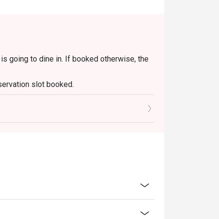
享受一场美味的出走。
s going to dine in. If booked otherwise, the
servation slot booked.
0 mins only.