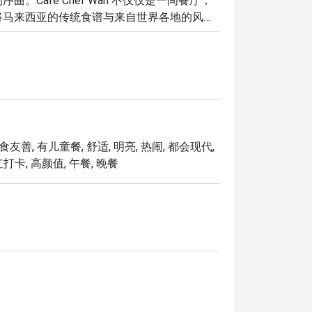
Cafe Chef Wan 不仅仅是一间餐厅；
将马来西亚的传统食谱与来自世界各地的风味
都充满仪式感。

独特魅力都将让您流连忘返：

f Wan 环球旅行中的心头好，您一定会为此
烧烤的杰作，每一口都是他对料理热情的最佳
念，为那些用心与专业烹调的美食，提供了最
食友善, 有儿童餐, 舒适, 明亮, 热闹, 都会现代,
红打卡, 高颜值, 午餐, 晚餐
面上，是主厨 Wan 的家传秘方食谱。

基底的浓郁奶香酱汁，搭配意大利面享用。

煮的羊膝，口感软嫩入味，香气四溢。

沁凉解渴。
