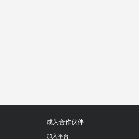
餐
舒适
明亮
热闹
都会现代
原木风
高级
低
成为合作伙伴
加入平台