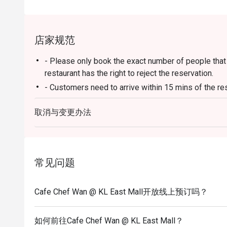
适合举办家庭庆祝午宴、与朋友的时尚聚会，或纯粹
店家规范
- Please only book the exact number of people that i
restaurant has the right to reject the reservation.
- Customers need to arrive within 15 mins of the re
- Customers are required to dine in for 1 hour and 3
取消与变更办法
常见问题
Cafe Chef Wan @ KL East Mall开放线上预订吗？
如何前往Cafe Chef Wan @ KL East Mall？