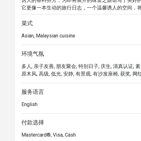
诱人的香料芬芳，为即将展开的味蕾之旅谱写了美好的序曲。
它更像一本生动的旅行日志，一个温馨诱人的空间，
巧妙融合。这家吉隆坡备受喜爱的餐厅，让您的每一餐
菜式
无论是想快速饱餐一顿，还是悠闲地享受夜晚，这里的
Asian, Malaysian cuisine
菜单读起来就像一本精彩的故事书，每一道菜都是 Che
着迷。想象一下，品尝着一道香气浓郁的咖喱或完美
见证。雅致而舒适的装潢，让每个角落都值得拍照留
环境气氛
美的背景。

多人, 亲子友善, 朋友聚会, 特别日子, 庆生, 清真认证, 素
原木风, 高级, 低光, 安静, 有景观, 有沙发座椅, 获奖, 网
🍽️ 精选推荐

・Cik Aini's Mee Rebus｜浓郁的番薯酱汁淋在黄
・Laksa Johor｜源自南部的经典风味，以鱼肉为
服务语言
・Lamb Shank Rendang｜以椰奶与香料慢火炖
English
🥤 招牌饮品

・多款清爽的在地茗茶、热带果汁及无酒精特调饮品，
付款选择
Mastercard®, Visa, Cash
⭐ Google 评分：4.6 分（来自 3513 条评论）
