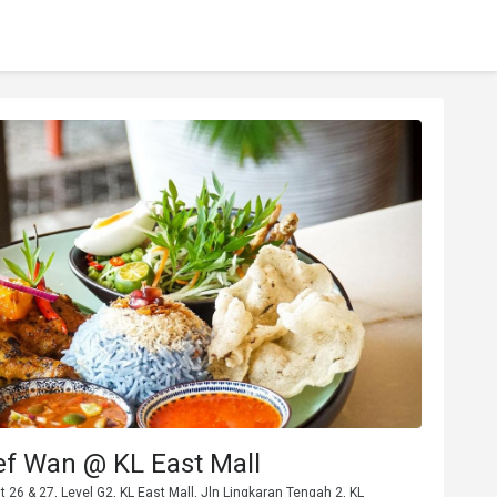
ef Wan @ KL East Mall
 26 & 27, Level G2, KL East Mall, Jln Lingkaran Tengah 2, KL