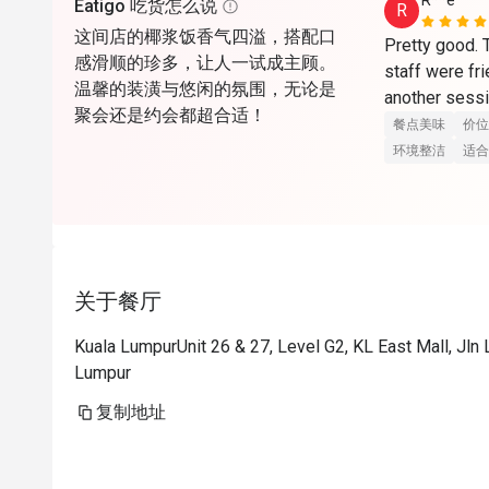
R**e
Eatigo 吃货怎么说
R
这间店的椰浆饭香气四溢，搭配口
Pretty good.
感滑顺的珍多，让人一试成主顾。
staff were fri
温馨的装潢与悠闲的氛围，无论是
another sessi
聚会还是约会都超合适！
餐点美味
价位
环境整洁
适合
关于餐厅
Kuala LumpurUnit 26 & 27, Level G2, KL East Mall, Jln
Lumpur
复制地址