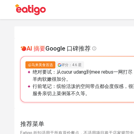
AI 摘要
Google 口碑推荐
马来美食首选
评分：4.6 星
绝对要试：
从cucur udang到mee reb
羊肉软嫩很加分。
行前笔记：
缤纷活泼的空间带点都会度假感，很
服务亲切上菜俐落不久等。
推荐菜单
Eatigo 折扣适用于所有原价餐点，不适用项目将于店家规范