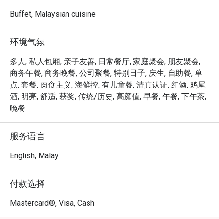
无论您是想享用一顿快速的晚餐，还是悠闲地度过整个夜
晚，这里的独特魅力都将让您回味无穷：

Buffet, Malaysian cuisine
餐厅真正的魅力，在于其丰盛广阔的自助餐台——这不仅是
一趟美食之旅，更是对马来西亚深厚文化底蕴与国际风味
环境气氛
的一场礼赞。您可以前一秒沉浸在香气浓郁的在地咖喱
中，下一秒又细细品尝新鲜现做的意大利面。惬意的露天
多人, 私人包厢, 亲子友善, 日常餐厅, 家庭聚会, 朋友聚会,
环境，为用餐提供了绝美的背景，让每一餐都像是一次逃
商务午餐, 商务晚餐, 公司聚餐, 特别日子, 庆生, 自助餐, 单
离日常的特别体验。

点, 套餐, 肉食主义, 海鲜控, 有儿童餐, 清真认证, 红酒, 鸡尾
酒, 明亮, 舒适, 获奖, 传统/历史, 高颜值, 早餐, 午餐, 下午茶,
Ideal for refined business lunches, leisurely weekend 
晚餐
brunches, or relaxed dinners with family.
服务语言
English, Malay
付款选择
Mastercard®, Visa, Cash