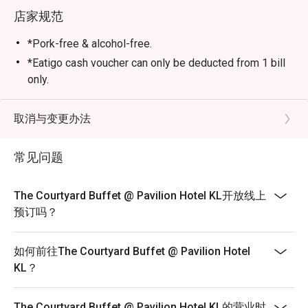
店家规范
*Pork-free & alcohol-free.
*Eatigo cash voucher can only be deducted from 1 bill
only.
*Eatigo discounts are non-applicable to senior citizens,
children, The Courtyard's Afternoon Tea & any other on-
取消与变更办法
going promotions.
*Table arrangements are subject to availability.
常见问题
The Courtyard Buffet @ Pavilion Hotel KL开放线上
预订吗？
如何前往The Courtyard Buffet @ Pavilion Hotel
KL？
The Courtyard Buffet @ Pavilion Hotel KL的营业时