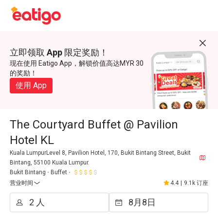
立即领取 App 限定奖励！
现在使用 Eatigo App，解锁价值高达MYR 30
的奖励！
使用 App
The Courtyard Buffet @ Pavilion
Hotel KL
Kuala LumpurLevel 8, Pavilion Hotel, 170, Bukit Bintang Street, Bukit
Bintang, 55100 Kuala Lumpur.
Bukit Bintang
Buffet
营业时间
4.4
|
9.1k 订座