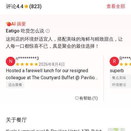
评论
4.4
(823)
查看全部
AI 摘要
Eatigo 吃货怎么说
这间店的环境舒适宜人，搭配美味的海鲜与精致甜点，让
人每一口都惊喜不已，真是聚会的最佳选择！
n*********3
R****
N
R
2026年8月4日
Hosted a farewell lunch for our resigned 
superb
colleague at The Courtyard Buffet @ Pavilion 
餐点美味
Hotel KL, and it was a wonderful choice. The 
适合聚餐
环境整洁
buffet offered an excellent variety of local 
and international dishes, catering to different 
有帮助 (1)
tastes. The live grill station was a standout, 
serving freshly grilled seafood and meats. 
关于餐厅
The dessert selection was equally 
impressive, featuring delicious cakes, 