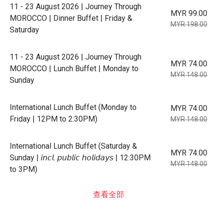
11 - 23 August 2026 | Journey Through
MYR 99.00
MOROCCO | Dinner Buffet | Friday &
MYR 198.00
Saturday
11 - 23 August 2026 | Journey Through
MYR 74.00
MOROCCO | Lunch Buffet | Monday to
MYR 148.00
Sunday
International Lunch Buffet (Monday to
MYR 74.00
Friday | 12PM to 2:30PM)
MYR 148.00
International Lunch Buffet (Saturday &
MYR 74.00
Sunday | 𝘪𝘯𝘤𝘭. 𝘱𝘶𝘣𝘭𝘪𝘤 𝘩𝘰𝘭𝘪𝘥𝘢𝘺𝘴 | 12:30PM
MYR 148.00
to 3PM)
查看全部