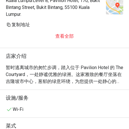
Kuala LumpurLevel 8, Pavilion Hotel, 170, Bukit
pastries, local kuih and ice cream. The huge 
Bintang Street, Bukit Bintang, 55100 Kuala
outdoor dining area provided a beautiful 
Lumpur.
setting, and the photo output was absolutely 
outstanding thanks to the stunning 
复制地址
surroundings. The staff were friendly, 
查看全部
attentive and efficient throughout the event. 
Overall, it was a memorable dining 
experience with great food, excellent 
店家介绍
service and a welcoming ambience.
暂时逃离城市的匆忙步调，踏入位于 Pavilion Hotel 的 The 
Courtyard，一处静谧优雅的绿洲。这家雅致的餐厅坐落在
吉隆坡市中心，葱郁的绿意环绕，为您提供一处静心的休
憩之所。空气中流淌着轻柔的交谈声，自助餐台飘散出的
诱人香气，弥漫在整个空间。在这里，一场充满活力的味
设施/服务
觉盛宴正等着您——融合了马来西亚与国际风味，将马来、
中华、印度料理的精髓，与经典的西式和意式佳肴完美呈
Wi-Fi
现。

菜式