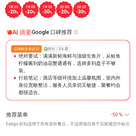
18:30
19:00
19:30
20:00
20:30
-20
-20
-30
-20
-30
%
%
%
%
%
AI 摘要
Google 口碑推荐
海鲜生鱼必访
评分：3.6 星
绝对要试：
满满新鲜海鲜与顶级生鱼片，从鲑鱼
柠檬酱到奶油花蟹通通有，选择多到盘子不够
装。
行前笔记：
酒店等级环境加上温馨氛围，室内外
座位宽敞整洁，服务人员亲切又敏捷，聚餐约会
都很适合。
推荐菜单
-50 %
Eatigo 折扣适用于所有原价餐点，不适用项目将于店家规范中标示