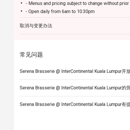
- Menus and pricing subject to change without prior 
- Open daily from 6am to 10:30pm
- Lunch 12pm to 2:30pm, Dinner 6:30pm to 10:30pm
取消与变更办法
- Children aged 5 years and below eat free
- Discount is applicable for food only.
- Discount cannot be used in conjunction with other 
menu.
常见问题
- Images shown are for illustration purposes only.
- Discount is applicable for dine in only.
Serena Brasserie @ InterContinental Kuala Lu
Serena Brasserie @ InterContinental Kuala Lum
Serena Brasserie @ InterContinental Kuala L