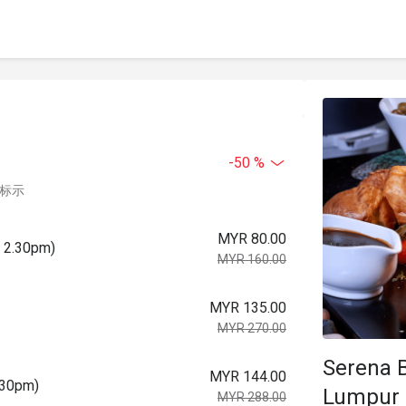
-50 %
中标示
MYR 80.00
o 2.30pm)
MYR 160.00
MYR 135.00
MYR 270.00
Serena B
MYR 144.00
.30pm)
Lumpur
MYR 288.00