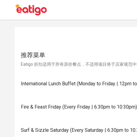
推荐菜单
Eatigo 折扣适用于所有原价餐点，不适用项目将于店家规范
International Lunch Buffet (Monday to Friday | 12pm t
Fire & Feast Friday (Every Friday | 6.30pm to 10:30pm)
Surf & Sizzle Saturday (Every Saturday | 6.30pm to 10