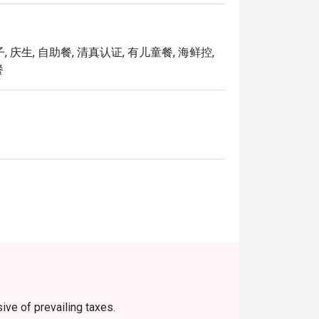
青口。

, 庆生, 自助餐, 清真认证, 有儿童餐, 海鲜控,
的椰浆与香料慢火细炖而成。

餐
的块粒花生酱。

合。

想沉浸在环球美食世界中的任何时刻。
ive of prevailing taxes.