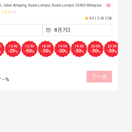
, Jalan Ampang, Kuala Lumpur, Kuala Lumpur, 50450 Malaysia
4.0
|
2.2k 订座
0
13:00
13:30
18:30
19:00
19:30
20:00
20:30
21:0
-25
-50
-30
-30
-30
-30
-30
-30
%
%
%
%
%
%
%
%
下一步
/
--%
R**y
R
30日
2025年1月28日
lection or menu 
My family & I really enjoyed our time ther
l food is delicious
Good hospitality from all the staff esp fr
En Sanusi ! 
适合约会
餐点美味
价位合理
态度亲切
环境整洁
适合聚餐