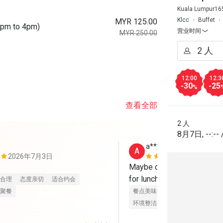
Kuala Lumpur165
Klcc
Buffet
MYR 125.00
0pm to 4pm)
营业时间
MYR 250.00
12:00
12:3
-30
-25
%
查看全部
2 人
8月7日
,
--:--
a*************a
A
2026年7月3日
2025年8月
Maybe can provide more se
for lunch buffet. But overal
合理
态度亲切
适合约会
聚餐
餐点美味
价位合理
态度亲切
环境整洁
适合聚餐