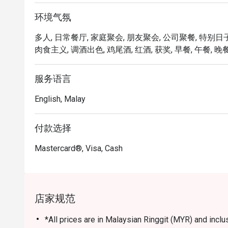
环境气氛
🍽️ 精选推荐

・冰镇生猛海鲜 | 汇集一系列诱人的现开生蚝、鲜虾与
多人, 日常餐厅, 家庭聚会, 朋友聚会, 公司聚餐, 特别日子
・招牌慢炖仁当牛肉 | 肉质软嫩的牛肉，以浓郁芳香
肉食主义, 调酒出色, 鸡尾酒, 红酒, 获奖, 早餐, 午餐, 晚
・沙爹即烤餐台 | 多汁的炭烤鸡肉与牛肉串，佐以经典
服务语言
🥤 招牌饮品

・沁凉消暑的本地茶饮、热带果汁及无酒精特调饮品组
English, Malay
⭐ Google 评分：4.7 分（来自 1250 则评论）

付款选择
适合举办温馨的家庭聚餐、体面的商务午宴，或单纯
Mastercard®, Visa, Cash
店家规范
*All prices are in Malaysian Ringgit (MYR) and inclus