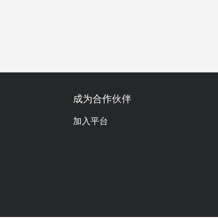
童餐
海鲜控
肉食主义
调酒出色
鸡尾酒
红酒
获
成为合作伙伴
加入平台