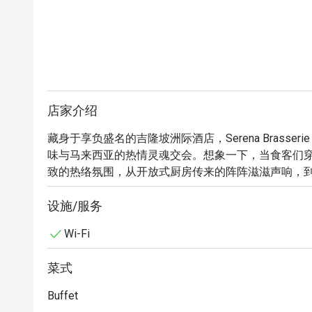
店家介绍
藏身于享负盛名的吉隆坡洲际酒店，Serena Brass
味与马来西亚的热情灵魂交会。想象一下，当食客们
致的热络氛围，从开放式厨房传来的阵阵滋滋声响，
地香料与新鲜出炉糕点的浓郁香气。这家屡获殊荣的
客必访之地，完美呈现了马来西亚多元种族的美食文化
设施/服务
Wi-Fi
无论是享用一顿快速的晚餐，或是一个悠闲惬意的夜晚
其真正的魔力在于极致丰富的菜色选择，这是一场感
菜式
马来仁当、精致的日式刺身，一路品尝到经典的西式
餐环境，让 Serena Brasserie 成为在地人与
Buffet
遍世界风味的绝佳去处。
