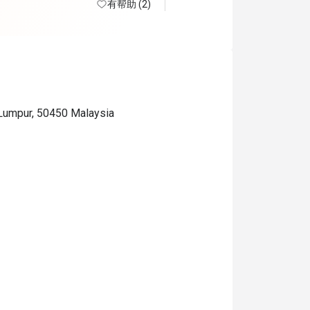
有帮助 (2)
 Lumpur, 50450 Malaysia