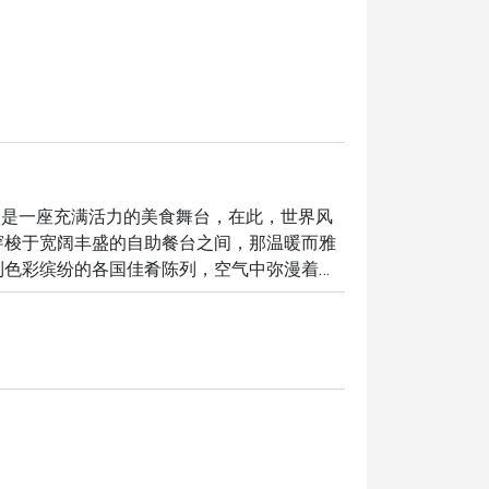
erie 是一座充满活力的美食舞台，在此，世界风
穿梭于宽阔丰盛的自助餐台之间，那温暖而雅
到色彩缤纷的各国佳肴陈列，空气中弥漫着在
餐厅，是所有在吉隆坡寻觅非凡餐饮体验的饕
精髓。

，这里的独特魅力都将让您难以忘怀：

官的盛宴，让您在一个晚上就能从香气四溢的
烤肉。正是这份丰盛飨宴，结合优雅舒适的用
旅客心目中的顶级餐厅——一个在吉隆坡市中心就能尝