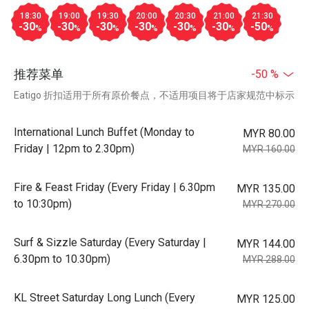
18:30
19:00
19:30
20:00
20:30
21:00
21:30
-30
-30
-30
-30
-30
-30
-50
%
%
%
%
%
%
%
推荐菜单
-50 %
Eatigo 折扣适用于所有原价餐点，不适用项目将于店家规范中标示
International Lunch Buffet (Monday to
MYR 80.00
Friday | 12pm to 2.30pm)
MYR 160.00
Fire & Feast Friday (Every Friday | 6.30pm
MYR 135.00
to 10:30pm)
MYR 270.00
Surf & Sizzle Saturday (Every Saturday |
MYR 144.00
6.30pm to 10.30pm)
MYR 288.00
KL Street Saturday Long Lunch (Every
MYR 125.00