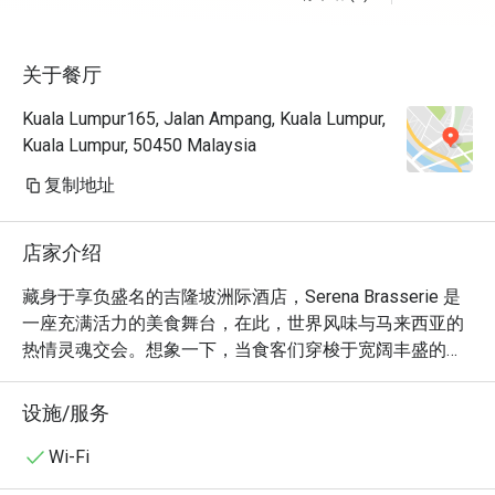
关于餐厅
Kuala Lumpur165, Jalan Ampang, Kuala Lumpur,
Kuala Lumpur, 50450 Malaysia
复制地址
店家介绍
藏身于享负盛名的吉隆坡洲际酒店，Serena Brasserie 是
一座充满活力的美食舞台，在此，世界风味与马来西亚的
热情灵魂交会。想象一下，当食客们穿梭于宽阔丰盛的自
助餐台之间，那温暖而雅致的热络氛围，从开放式厨房传
来的阵阵滋滋声响，到色彩缤纷的各国佳肴陈列，空气中
设施/服务
弥漫着在地香料与新鲜出炉糕点的浓郁香气。这家屡获殊
荣的餐厅，是所有在吉隆坡寻觅非凡餐饮体验的饕客必访
Wi-Fi
之地，完美呈现了马来西亚多元种族的美食文化精髓。
