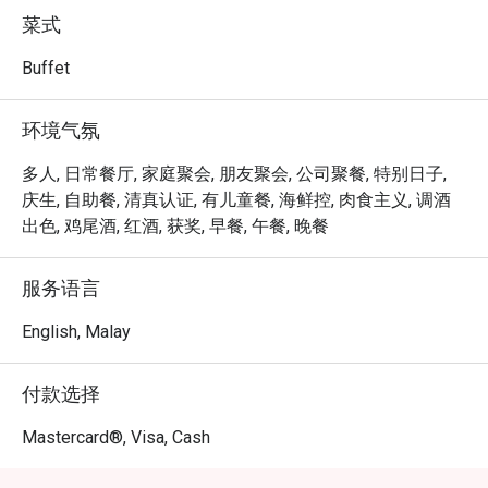
菜式
无论是享用一顿快速的晚餐，或是一个悠闲惬意的夜晚，
这里的独特魅力都将让您难以忘怀：

Buffet
其真正的魔力在于极致丰富的菜色选择，这是一场感官的
盛宴，让您在一个晚上就能从香气四溢的马来仁当、精致
环境气氛
的日式刺身，一路品尝到经典的西式烤肉。正是这份丰盛
飨宴，结合优雅舒适的用餐环境，让 Serena Brasserie 成
多人, 日常餐厅, 家庭聚会, 朋友聚会, 公司聚餐, 特别日子,
为在地人与旅客心目中的顶级餐厅——一个在吉隆坡市中心
庆生, 自助餐, 清真认证, 有儿童餐, 海鲜控, 肉食主义, 调酒
就能尝遍世界风味的绝佳去处。

出色, 鸡尾酒, 红酒, 获奖, 早餐, 午餐, 晚餐
🍽️ 精选推荐

服务语言
・冰镇生猛海鲜 | 汇集一系列诱人的现开生蚝、鲜虾与青
口。

English, Malay
・招牌慢炖仁当牛肉 | 肉质软嫩的牛肉，以浓郁芳香的椰
浆与香料慢火细炖而成。

付款选择
・沙爹即烤餐台 | 多汁的炭烤鸡肉与牛肉串，佐以经典的
块粒花生酱。

Mastercard®, Visa, Cash
🥤 招牌饮品
