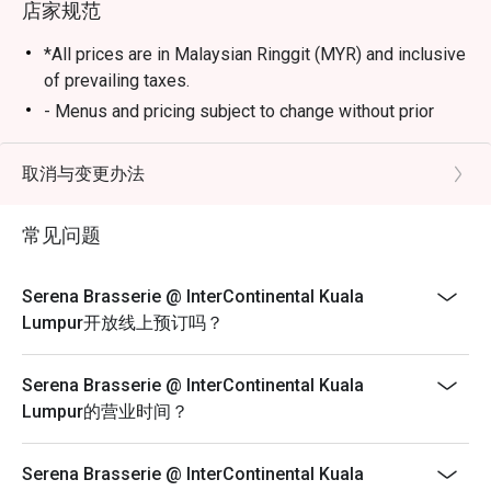
店家规范
・沁凉消暑的本地茶饮、热带果汁及无酒精特调饮品组
合。

*All prices are in Malaysian Ringgit (MYR) and inclusive
of prevailing taxes.
⭐ Google 评分：4.7 分（来自 1250 则评论）

- Menus and pricing subject to change without prior
notice.
适合举办温馨的家庭聚餐、体面的商务午宴，或单纯想沉
- Open daily from 6am to 10:30pm
取消与变更办法
浸在环球美食世界中的任何时刻。
- Lunch 12pm to 2:30pm, Dinner 6:30pm to 10:30pm
- Children aged 5 years and below eat free
常见问题
- Discount is applicable for food only.
- Discount cannot be used in conjunction with other
Serena Brasserie @ InterContinental Kuala
discounts, promotions, privileges or special menu.
Lumpur开放线上预订吗？
- Images shown are for illustration purposes only.
- Discount is applicable for dine in only.
Serena Brasserie @ InterContinental Kuala
Lumpur的营业时间？
Serena Brasserie @ InterContinental Kuala