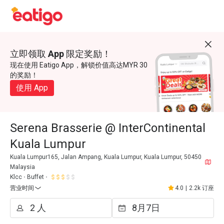
立即领取 App 限定奖励！
现在使用 Eatigo App，解锁价值高达MYR 30
的奖励！
使用 App
Serena Brasserie @ InterContinental
Kuala Lumpur
Kuala Lumpur165, Jalan Ampang, Kuala Lumpur, Kuala Lumpur, 50450
Malaysia
Klcc
Buffet
营业时间
4.0
|
2.2k 订座