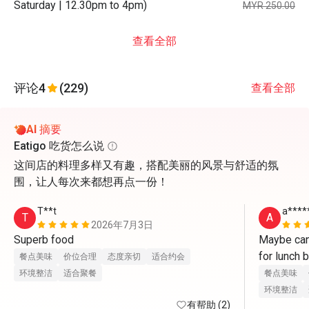
Saturday | 12.30pm to 4pm)
MYR 250.00
查看全部
评论
4
(229)
查看全部
AI 摘要
Eatigo 吃货怎么说
这间店的料理多样又有趣，搭配美丽的风景与舒适的氛
围，让人每次来都想再点一份！
T**t
a****
T
A
2026年7月3日
Superb food
Maybe can
for lunch b
餐点美味
价位合理
态度亲切
适合约会
环境整洁
适合聚餐
餐点美味
环境整洁
有帮助 (2)