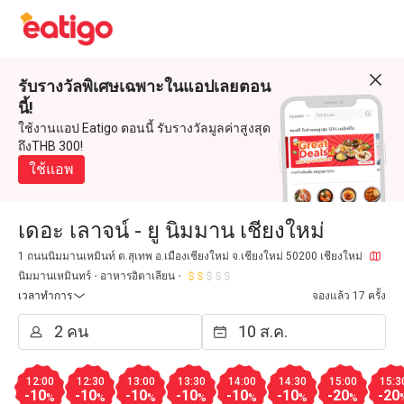
รับรางวัลพิเศษเฉพาะในแอปเลยตอน
นี้!
ใช้งานแอป Eatigo ตอนนี้ รับรางวัลมูลค่าสูงสุด
ถึงTHB 300!
ใช้แอพ
เดอะ เลาจน์ - ยู นิมมาน เชียงใหม่
1 ถนนนิมมานเหมินท์ ต.สุเทพ อ.เมืองเชียงใหม่ จ.เชียงใหม่ 50200 เชียงใหม่
นิมมานเหมินทร์
อาหารอิตาเลียน
เวลาทำการ
จองแล้ว 17 ครั้ง
12:00
12:30
13:00
13:30
14:00
14:30
15:00
15:3
-10
-10
-10
-10
-10
-10
-20
-20
%
%
%
%
%
%
%