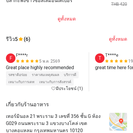
ปลากะพงขาวซอสเลมอนเคเปอร์
THB 420
ดูทั้งหมด
รีวิว
5
(6)
ดูทั้งหมด
F****r
T****e
F
T
5 พ.ค. 2569
19
Great place highly recommended 
รสชาติอร่อย
ราคาสมเหตุสมผล
บริการดี
เหมาะกับการเดท
เหมาะกับการสังสรรค์
มีประโยชน์ (1)
เกี่ยวกับร้านอาหาร
เทอร์มินอล 21 พระราม 3 เลขที่ 356 ชั้น G ห้อง
G029 ถนนพระราม 3 แขวงบางโคล่ เขต
บางคอแหลม กรุงเทพมหานคร 10120