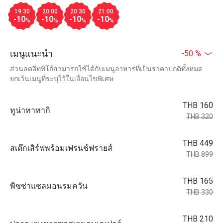
19:30
20:00
20:30
21:00
-10
-10
-10
-10
%
%
%
%
เมนูแนะนำ
-50 %
ส่วนลดอีททิโก้สามารถใช้ได้กับเมนูอาหารที่เป็นราคาปกติทั้งหมด
ยกเว้นเมนูที่ระบุไว้ในเงื่อนไขพิเศษ
THB 160
ทูน่าทาทากิ
THB 320
THB 449
สเต๊กเสิร์ฟพร้อมเฟรนช์ฟรายส์
THB 899
THB 165
พิซซ่าแซลมอนรมควัน
THB 330
THB 210