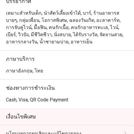
บรรยากาศ
การบริการที่ใส่ใจ แม้บางเมนูจะถูกเรียกร้องให้กลับมาอีก
ครั้ง แต่โดยรวมแล้วลูกค้าพึงพอใจกับอาหารและบรรยากาศ 
เหมาะสำหรับเด็ก, นำสัตว์เลี้ยงเข้าได้, บาร์, ร้านอาหารส
พนักงานได้รับคำชมเป็นพิเศษในด้านความรู้และคำแนะนำ
บายๆ, กลุ่มเพื่อน, โอกาสพิเศษ, ฉลองวันเกิด, อะลาคาร์ท,
เกี่ยวกับไวน์

การจับคู่ไวน์, มื้อฟิน, คนรักเนื้อ, คนรักอาหารทะเล, ไวน์,
เบียร์, วิวปัง, มีชีวิตชีวา, นั่งสบาย, ได้รับรางวัล, จัดจานสวย,
บรรยากาศและทำเล

อาหารกลางวัน, น้ำชายามบ่าย, อาหารเย็น
ร้านตั้งอยู่ใกล้แม่น้ำเจ้าพระยา ภายในตกแต่งอย่างอบอุ่น
และน่านั่ง เหมาะสำหรับทั้งมื้ออาหารสบาย ๆ และการเฉลิม
ภาษาบริการ
ฉลองในโอกาสพิเศษ

ภาษาอังกฤษ, ไทย
จองโต๊ะได้ผ่าน FunNow หรือ eatigo

มาสัมผัสประสบการณ์อาหารและไวน์ที่น่าประทับใจได้แล้ว
ช่องทางการชำระเงิน
วันนี้!
Cash, Visa, QR Code Payment
เงื่อนไขพิเศษ
นโยบายการยกเลิกและแก้ไขการจอง