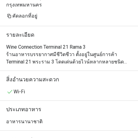
กรุงเทพมหานคร
คัดลอกที่อยู่
รายละเอียด
Wine Connection Terminal 21 Rama 3

ร้านอาหารบรรยากาศมีชีวิตชีวา ตั้งอยู่ในศูนย์การค้า 
Terminal 21 พระราม 3 โดดเด่นด้วยไวน์หลากหลายชนิด
และเมนูอาหารรสเลิศ พร้อมบรรยากาศอบอุ่น เหมาะสำหรับ
ทั้งมื้ออาหารสบาย ๆ และโอกาสพิเศษ

สิ่งอำนวยความสะดวก
เมนูแนะนำ

Wi-Fi
ห้ามพลาดมินิเบอร์เกอร์ ซี่โครงหมูบาร์บีคิว และไวน์แดง 
RARE ที่มีรสสัมผัสนุ่ม ดื่มง่าย นอกจากนี้ยังมีเมนูหลากหลาย
ประเภทอาหาร
ที่ตอบโจทย์ทุกความชอบ

อาหารนานาชาติ
รีวิวจากลูกค้า

ร้านได้รับเสียงตอบรับที่ดี ลูกค้าชื่นชมคุณภาพอาหารและ