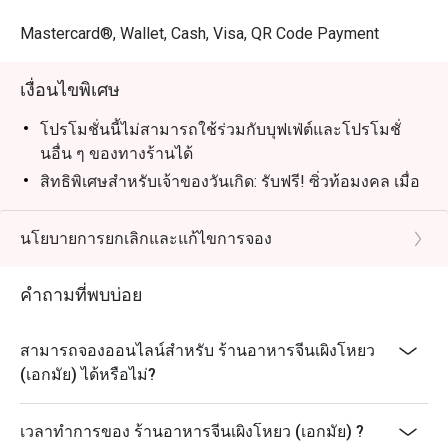
Mastercard®, Wallet, Cash, Visa, QR Code Payment
เงื่อนไขพิเศษ
โปรโมชั่นนี้ไม่สามารถใช้ร่วมกับบุฟเฟ่ต์และโปรโมชั่
นอื่น ๆ ของทางร้านได้
สิทธิพิเศษสำหรับเจ้าของวันเกิด: รับฟรี! ซิ่วท้อมงคล เมื่อ
มาฉลองวันเกิดที่ร้านของเรา
(เงื่อนไข: กรุณาจองล่วงหน้าอย่างน้อย 24 ชั่วโมง และ
นโยบายการยกเลิกและแก้ไขการจอง
ระบุข้อความ "ฉลองวันเกิด" ในรายละเอียดการจอง)
คำถามที่พบบ่อย
สามารถจองออนไลน์สำหรับ ร้านอาหารจีนเผิงโหยว
(เอกมัย) ได้หรือไม่?
เวลาทำการของ ร้านอาหารจีนเผิงโหยว (เอกมัย) ?