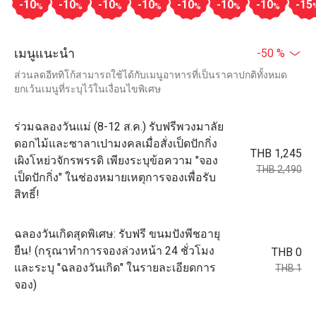
-10
-10
-10
-10
-10
-10
-10
-15
%
%
%
%
%
%
%
เมนูแนะนำ
-50 %
ส่วนลดอีททิโก้สามารถใช้ได้กับเมนูอาหารที่เป็นราคาปกติทั้งหมด
ยกเว้นเมนูที่ระบุไว้ในเงื่อนไขพิเศษ
ร่วมฉลองวันแม่ (8-12 ส.ค.) รับฟรีพวงมาลัย
ดอกไม้และซาลาเปามงคลเมื่อสั่งเป็ดปักกิ่ง
THB 1,245
เผิงโหย่วจักรพรรดิ เพียงระบุข้อความ "จอง
THB 2,490
เป็ดปักกิ่ง" ในช่องหมายเหตุการจองเพื่อรับ
สิทธิ์!
ฉลองวันเกิดสุดพิเศษ: รับฟรี ขนมปังพีชอายุ
ยืน! (กรุณาทำการจองล่วงหน้า 24 ชั่วโมง
THB 0
และระบุ "ฉลองวันเกิด" ในรายละเอียดการ
THB 1
จอง)