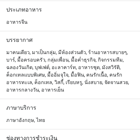
ประเภทอาหาร
อาหารจีน
บรรยากาศ
มาคนเดียว, มาเป็นกลุ่ม, มีห้องส่วนตัว, ร้านอาหารสบายๆ,
บาร์, มื้อครอบครัว, กลุ่มเพื่อน, มื้อค่ำธุรกิจ, กิจกรรมทีม,
ฉลองวันเกิด, บุฟเฟต์, อะลาคาร์ท, อาหารชุด, มังสวิรัติ,
ค็อกเทลแบบพิเศษ, มื้ออิ่มจุใจ, มื้อฟิน, คนรักเนื้อ, คนรัก
อาหารทะเล, ค็อกเทล, วิสกี้, เรียบหรู, นั่งสบาย, จัดจานสวย,
อาหารกลางวัน, อาหารเย็น
ภาษาบริการ
ภาษาอังกฤษ, ไทย
ช่องทางการชำระเงิน