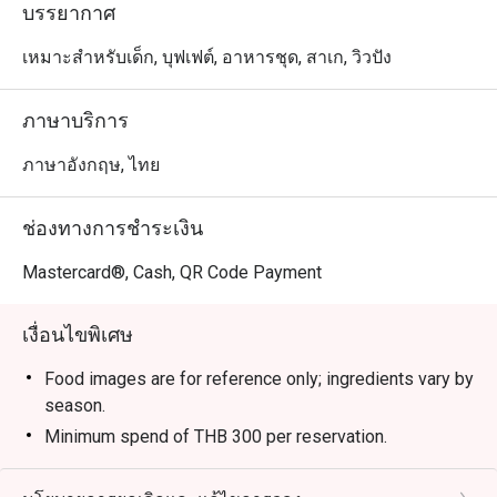
(Spicy Salmon Salad)

บรรยากาศ
•	อาหารอื่นๆ ทั้งซูชิ ซาชิมิ กุ้งเทมปุระ ทงคัตสึ หรือเกี๊ยวซ่า 
ก็มีให้ครบทุกสไตล์

เหมาะสำหรับเด็ก, บุฟเฟต์, อาหารชุด, สาเก, วิวปัง
ร้าน DaRe เป็นตัวเลือกที่ยอดเยี่ยมสำหรับผู้ที่มองหาร้าน
อาหารญี่ปุ่นริมหาดจอมเทียนที่มีเมนูครบครัน ทั้งแบบทาน
ภาษาบริการ
เล่นและจัดเต็มในราคาสบายๆ
ภาษาอังกฤษ, ไทย
ช่องทางการชำระเงิน
Mastercard®, Cash, QR Code Payment
เงื่อนไขพิเศษ
Food images are for reference only; ingredients vary by
season.
Minimum spend of THB 300 per reservation.