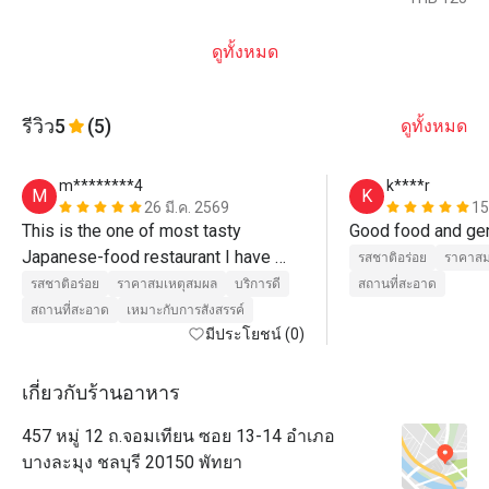
ดูทั้งหมด
รีวิว
5
(5)
ดูทั้งหมด
m********4
k****r
M
K
26 มี.ค. 2569
15
This is the one of most tasty 
Japanese-food restaurant I have 
รสชาติอร่อย
ราคาสม
visited. Great food. Recommend. 
รสชาติอร่อย
ราคาสมเหตุสมผล
บริการดี
สถานที่สะอาด
Even recommend without discount. 

สถานที่สะอาด
เหมาะกับการสังสรรค์
มีประโยชน์ (0)
Без преувеличения скажу, это — 
один из лучших ресторанов 
เกี่ยวกับร้านอาหาร
японской кухни, что я посетил. 
457 หมู่ 12 ถ.จอมเทียน ซอย 13-14 อำเภอ
Берите сет суши — 
บางละมุง ชลบุรี 20150 พัทยา
восхитительный рис и рыба! Ну и 