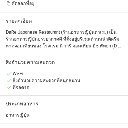
осторожнее с васаби. Здесь он 
คัดลอกที่อยู่
настоящий — ядерная война 
прямо во рту. Рамен тоже чудный. 
รายละเอียด
Адекватные цены — можно 
приходить и без скидок

DaRe Japanese Restaurant (ร้านอาหารญี่ปุ่นดาเระ) เป็น
ร้านอาหารญี่ปุ่นบรรยากาศดี ที่ตั้งอยู่บริเวณด้านหน้าติดริม
หาดจอมเทียนของ โรงแรม ดี วารี จอมเทียน บีช พัทยา (D 
Varee Jomtien Beach Pattaya)

ร้านนี้โดดเด่นด้วยการตกแต่งสไตล์ญี่ปุ่นแบบดั้งเดิมที่เรียบ
สิ่งอำนวยความสะดวก
ง่ายแต่ทันสมัย ทำให้รู้สึกผ่อนคลาย และที่สำคัญคือลูกค้า
สามารถเพลิดเพลินกับการรับประทานอาหารไปพร้อมกับชม
Wi-Fi
วิวทะเลจอมเทียนได้อย่างสบายอารมณ์

สิ่งอำนวยความสะดวกที่สนุกสนาน
เมนูของร้านมีความหลากหลาย เช่น:

ที่จอดรถ
•	เซ็ตเบนโตะ อิ่มคุ้มในเซ็ตเดียวในเซ็ตประกอบไปด้วย ข้าว
หน้าต่างๆ ไข่ตุ๋น ซุปมิโซะ  ผลไม้สด สลัดผักฯ

ประเภทอาหาร
•	ราเมนเส้นสด เสิร์ฟพร้อมน้ำซุปรสชาติกลมกล่อม สูตร
ของทางร้าน อร่อยจนหยดสุดท้าย 

อาหารญี่ปุ่น
•	เมนูรสจัดจ้านถูกปากคนไทยอย่าง ยำแซลมอนรสแซ่บ 