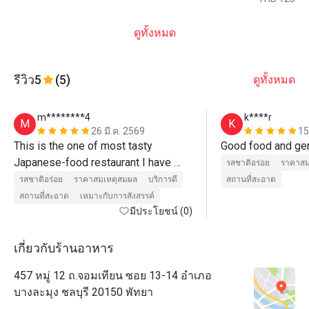
ดูทั้งหมด
รีวิว
5
(5)
ดูทั้งหมด
m********4
k****r
M
K
26 มี.ค. 2569
15
This is the one of most tasty 
Japanese-food restaurant I have 
รสชาติอร่อย
ราคาสม
visited. Great food. Recommend. 
รสชาติอร่อย
ราคาสมเหตุสมผล
บริการดี
สถานที่สะอาด
Even recommend without discount. 

สถานที่สะอาด
เหมาะกับการสังสรรค์
มีประโยชน์ (0)
Без преувеличения скажу, это — 
один из лучших ресторанов 
เกี่ยวกับร้านอาหาร
японской кухни, что я посетил. 
457 หมู่ 12 ถ.จอมเทียน ซอย 13-14 อำเภอ
Берите сет суши — 
บางละมุง ชลบุรี 20150 พัทยา
восхитительный рис и рыба! Ну и 