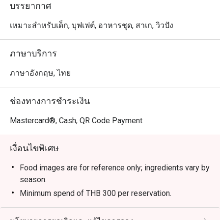
(Spicy Salmon Salad)

บรรยากาศ
•	อาหารอื่นๆ ทั้งซูชิ ซาชิมิ กุ้งเทมปุระ ทงคัตสึ หรือเกี๊ยวซ่า 
ก็มีให้ครบทุกสไตล์

เหมาะสำหรับเด็ก, บุฟเฟต์, อาหารชุด, สาเก, วิวปัง
ร้าน DaRe เป็นตัวเลือกที่ยอดเยี่ยมสำหรับผู้ที่มองหาร้าน
อาหารญี่ปุ่นริมหาดจอมเทียนที่มีเมนูครบครัน ทั้งแบบทาน
ภาษาบริการ
เล่นและจัดเต็มในราคาสบายๆ
ภาษาอังกฤษ, ไทย
ช่องทางการชำระเงิน
Mastercard®, Cash, QR Code Payment
เงื่อนไขพิเศษ
Food images are for reference only; ingredients vary by
season.
Minimum spend of THB 300 per reservation.