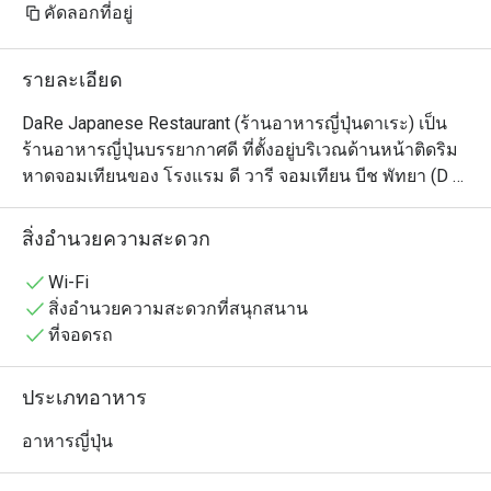
осторожнее с васаби. Здесь он 
คัดลอกที่อยู่
настоящий — ядерная война 
прямо во рту. Рамен тоже чудный. 
รายละเอียด
Адекватные цены — можно 
приходить и без скидок

DaRe Japanese Restaurant (ร้านอาหารญี่ปุ่นดาเระ) เป็น
ร้านอาหารญี่ปุ่นบรรยากาศดี ที่ตั้งอยู่บริเวณด้านหน้าติดริม
หาดจอมเทียนของ โรงแรม ดี วารี จอมเทียน บีช พัทยา (D 
Varee Jomtien Beach Pattaya)

ร้านนี้โดดเด่นด้วยการตกแต่งสไตล์ญี่ปุ่นแบบดั้งเดิมที่เรียบ
สิ่งอำนวยความสะดวก
ง่ายแต่ทันสมัย ทำให้รู้สึกผ่อนคลาย และที่สำคัญคือลูกค้า
สามารถเพลิดเพลินกับการรับประทานอาหารไปพร้อมกับชม
Wi-Fi
วิวทะเลจอมเทียนได้อย่างสบายอารมณ์

สิ่งอำนวยความสะดวกที่สนุกสนาน
เมนูของร้านมีความหลากหลาย เช่น:

ที่จอดรถ
•	เซ็ตเบนโตะ อิ่มคุ้มในเซ็ตเดียวในเซ็ตประกอบไปด้วย ข้าว
หน้าต่างๆ ไข่ตุ๋น ซุปมิโซะ  ผลไม้สด สลัดผักฯ

ประเภทอาหาร
•	ราเมนเส้นสด เสิร์ฟพร้อมน้ำซุปรสชาติกลมกล่อม สูตร
ของทางร้าน อร่อยจนหยดสุดท้าย 

อาหารญี่ปุ่น
•	เมนูรสจัดจ้านถูกปากคนไทยอย่าง ยำแซลมอนรสแซ่บ 