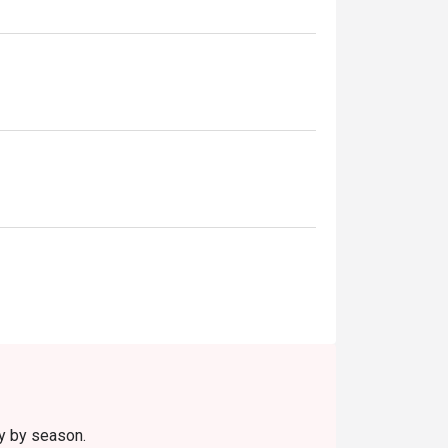
นอาหารญี่ปุ่นริมหาดจอมเทียนที่มีเมนูครบครัน 
ry by season.