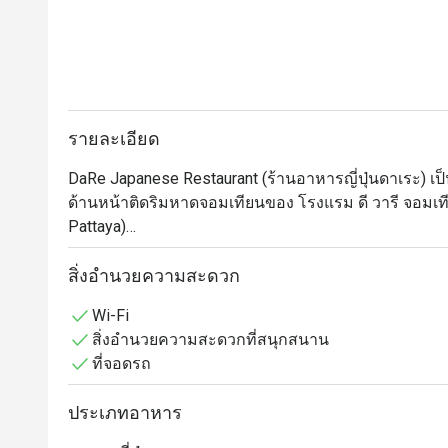
รายละเอียด
DaRe Japanese Restaurant (ร้านอาหารญี่ปุ่นดาเระ) เป็น
ด้านหน้าติดริมหาดจอมเทียนของ โรงแรม ดี วารี จอมเที
Pattaya)

ร้านนี้โดดเด่นด้วยการตกแต่งสไตล์ญี่ปุ่นแบบดั้งเดิมที่เร
สำคัญคือลูกค้าสามารถเพลิดเพลินกับการรับประทานอา
สิ่งอำนวยความสะดวก
สบายอารมณ์

Wi-Fi
เมนูของร้านมีความหลากหลาย เช่น:

สิ่งอำนวยความสะดวกที่สนุกสนาน
•	เซ็ตเบนโตะ อิ่มคุ้มในเซ็ตเดียวในเซ็ตประกอบไปด้วย ข้
ที่จอดรถ
ผักฯ

•	ราเมนเส้นสด เสิร์ฟพร้อมน้ำซุปรสชาติกลมกล่อม สูต
ประเภทอาหาร
•	เมนูรสจัดจ้านถูกปากคนไทยอย่าง ยำแซลมอนรสแซ่บ (
•	อาหารอื่นๆ ทั้งซูชิ ซาชิมิ กุ้งเทมปุระ ทงคัตสึ หรือเกี๊ย