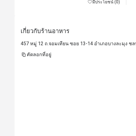
лучших ресторанов японской кухни, что я 
มีประโยชน์ (0)
посетил. Берите сет суши — 
восхитительный рис и рыба! Ну и 
осторожнее с васаби. Здесь он настоящий 
เกี่ยวกับร้านอาหาร
— ядерная война прямо во рту. Рамен тоже 
чудный. Адекватные цены — можно 
457 หมู่ 12 ถ.จอมเทียน ซอย 13-14 อำเภอบางละมุง ชลบ
приходить и без скидок

คัดลอกที่อยู่