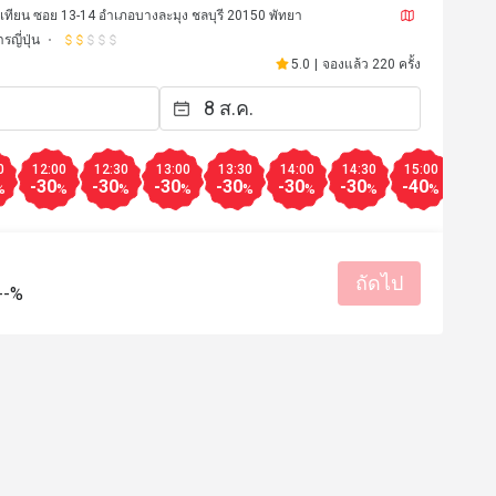
มเทียน ซอย 13-14 อำเภอบางละมุง ชลบุรี 20150 พัทยา
รญี่ปุ่น
5.0
|
จองแล้ว 220 ครั้ง
0
12:00
12:30
13:00
13:30
14:00
14:30
15:00
15:3
-30
-30
-30
-30
-30
-30
-40
-50
%
%
%
%
%
%
%
%
ถัดไป
--%
w************r
W
18 เม.ย. 2569
9 ก.พ. 25
ราคาสมเหตุสมผล
บริการดี
รสชาติอร่อย
เหมาะกับการเด
เหมาะกับการสังสรรค์