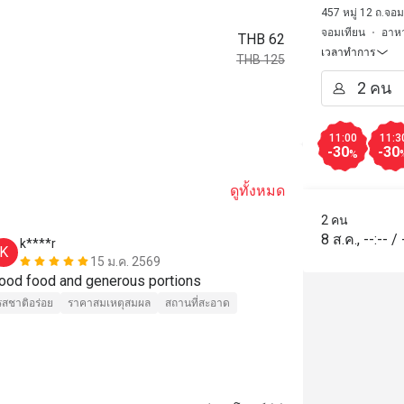
457 หมู่ 12 ถ.จอ
จอมเทียน
อาหา
THB 62
เวลาทำการ
THB 125
11:00
11:3
-30
-30
%
ดูทั้งหมด
2 คน
8 ส.ค.
,
--:--
/
k****r
M****l
K
M
15 ม.ค. 2569
Good food and generous portions 
รสชาติอร่อย
รสชาติอร่อย
ราคาสมเหตุสมผล
สถานที่สะอาด
สถานที่สะอาด