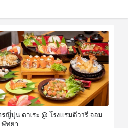
รญี่ปุ่น ดาเระ @ โรงแรมดีวารี จอม
ช พัทยา