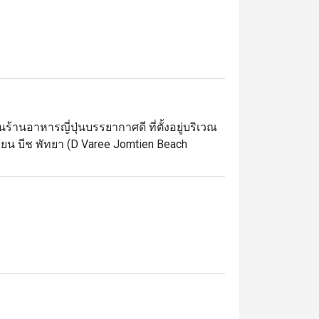
ร้านอาหารญี่ปุ่นบรรยากาศดี ที่ตั้งอยู่บริเวณ
ยน บีช พัทยา (D Varee Jomtien Beach 
ียบง่ายแต่ทันสมัย ทำให้รู้สึกผ่อนคลาย และที่
หารไปพร้อมกับชมวิวทะเลจอมเทียนได้อย่าง
าวหน้าต่างๆ ไข่ตุ๋น ซุปมิโซะ  ผลไม้สด สลัด
รของทางร้าน อร่อยจนหยดสุดท้าย 

Spicy Salmon Salad)

วซ่า ก็มีให้ครบทุกสไตล์
