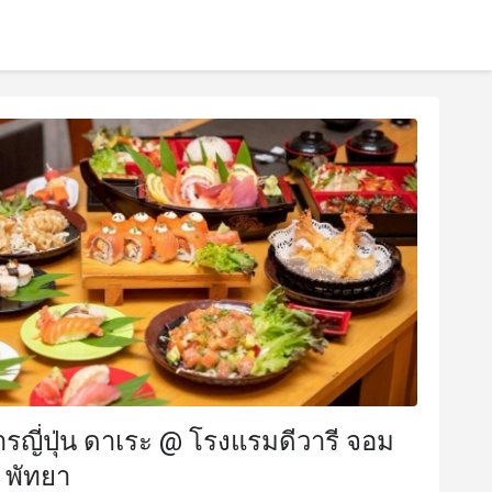
รญี่ปุ่น ดาเระ @ โรงแรมดีวารี จอม
ช พัทยา