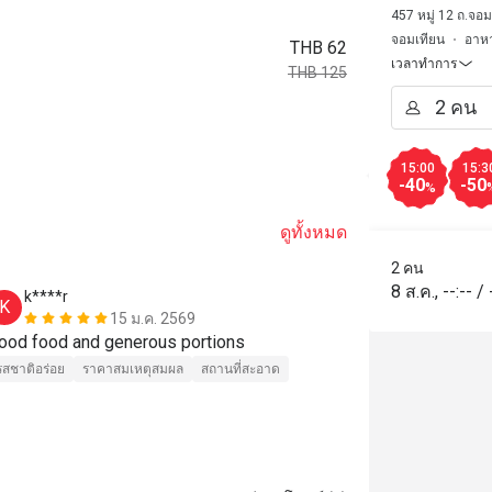
457 หมู่ 12 ถ.จอ
จอมเทียน
อาหา
THB 62
เวลาทำการ
THB 125
15:00
15:3
-40
-50
%
ดูทั้งหมด
2 คน
8 ส.ค.
,
--:--
/
k****r
M****l
K
M
15 ม.ค. 2569
Good food and generous portions 
รสชาติอร่อย
รสชาติอร่อย
ราคาสมเหตุสมผล
สถานที่สะอาด
สถานที่สะอาด