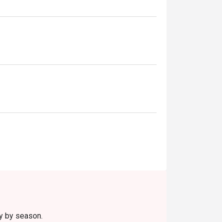
นอาหารญี่ปุ่นริมหาดจอมเทียนที่มีเมนูครบครัน 
ry by season.