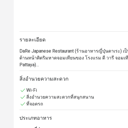
รายละเอียด
DaRe Japanese Restaurant (ร้านอาหารญี่ปุ่นดาเระ) เป็น
ด้านหน้าติดริมหาดจอมเทียนของ โรงแรม ดี วารี จอมเที
Pattaya)

ร้านนี้โดดเด่นด้วยการตกแต่งสไตล์ญี่ปุ่นแบบดั้งเดิมที่เร
สำคัญคือลูกค้าสามารถเพลิดเพลินกับการรับประทานอา
สิ่งอำนวยความสะดวก
สบายอารมณ์

Wi-Fi
เมนูของร้านมีความหลากหลาย เช่น:

สิ่งอำนวยความสะดวกที่สนุกสนาน
•	เซ็ตเบนโตะ อิ่มคุ้มในเซ็ตเดียวในเซ็ตประกอบไปด้วย ข้
ที่จอดรถ
ผักฯ

•	ราเมนเส้นสด เสิร์ฟพร้อมน้ำซุปรสชาติกลมกล่อม สูต
ประเภทอาหาร
•	เมนูรสจัดจ้านถูกปากคนไทยอย่าง ยำแซลมอนรสแซ่บ (
•	อาหารอื่นๆ ทั้งซูชิ ซาชิมิ กุ้งเทมปุระ ทงคัตสึ หรือเกี๊ย