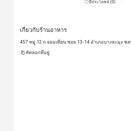
лучших ресторанов японской кухни, что я 
มีประโยชน์ (0)
посетил. Берите сет суши — 
восхитительный рис и рыба! Ну и 
осторожнее с васаби. Здесь он настоящий 
เกี่ยวกับร้านอาหาร
— ядерная война прямо во рту. Рамен тоже 
чудный. Адекватные цены — можно 
457 หมู่ 12 ถ.จอมเทียน ซอย 13-14 อำเภอบางละมุง ชลบ
приходить и без скидок

คัดลอกที่อยู่