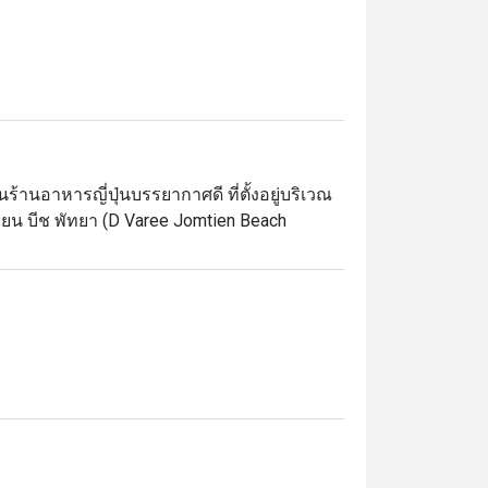
ร้านอาหารญี่ปุ่นบรรยากาศดี ที่ตั้งอยู่บริเวณ
ยน บีช พัทยา (D Varee Jomtien Beach 
ียบง่ายแต่ทันสมัย ทำให้รู้สึกผ่อนคลาย และที่
หารไปพร้อมกับชมวิวทะเลจอมเทียนได้อย่าง
าวหน้าต่างๆ ไข่ตุ๋น ซุปมิโซะ  ผลไม้สด สลัด
รของทางร้าน อร่อยจนหยดสุดท้าย 

Spicy Salmon Salad)

วซ่า ก็มีให้ครบทุกสไตล์
