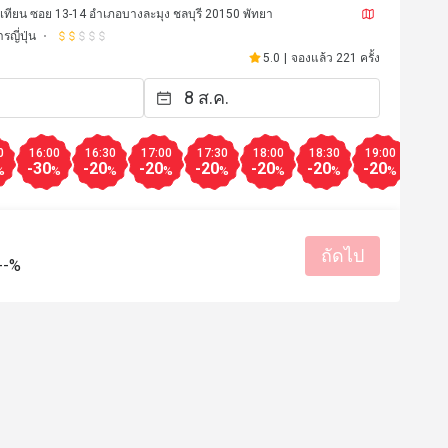
มเทียน ซอย 13-14 อำเภอบางละมุง ชลบุรี 20150 พัทยา
รญี่ปุ่น
5.0
|
จองแล้ว 221 ครั้ง
0
16:00
16:30
17:00
17:30
18:00
18:30
19:00
19:3
-30
-20
-20
-20
-20
-20
-20
-20
%
%
%
%
%
%
%
%
ถัดไป
--%
w************r
W
18 เม.ย. 2569
9 ก.พ. 25
ราคาสมเหตุสมผล
บริการดี
รสชาติอร่อย
เหมาะกับการเด
เหมาะกับการสังสรรค์