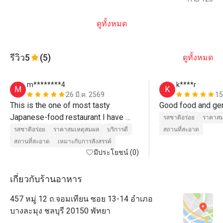
ดูทั้งหมด
รีวิว
5
(5)
ดูทั้งหมด
m********4
k****r
M
K
26 มี.ค. 2569
15
This is the one of most tasty 
Japanese-food restaurant I have 
รสชาติอร่อย
ราคาสม
visited. Great food. Recommend. 
รสชาติอร่อย
ราคาสมเหตุสมผล
บริการดี
สถานที่สะอาด
Even recommend without discount. 

สถานที่สะอาด
เหมาะกับการสังสรรค์
มีประโยชน์ (0)
Без преувеличения скажу, это — 
один из лучших ресторанов 
เกี่ยวกับร้านอาหาร
японской кухни, что я посетил. 
457 หมู่ 12 ถ.จอมเทียน ซอย 13-14 อำเภอ
Берите сет суши — 
บางละมุง ชลบุรี 20150 พัทยา
восхитительный рис и рыба! Ну и 