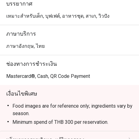
(Spicy Salmon Salad)

บรรยากาศ
•	อาหารอื่นๆ ทั้งซูชิ ซาชิมิ กุ้งเทมปุระ ทงคัตสึ หรือเกี๊ยวซ่า 
ก็มีให้ครบทุกสไตล์

เหมาะสำหรับเด็ก, บุฟเฟต์, อาหารชุด, สาเก, วิวปัง
ร้าน DaRe เป็นตัวเลือกที่ยอดเยี่ยมสำหรับผู้ที่มองหาร้าน
อาหารญี่ปุ่นริมหาดจอมเทียนที่มีเมนูครบครัน ทั้งแบบทาน
ภาษาบริการ
เล่นและจัดเต็มในราคาสบายๆ
ภาษาอังกฤษ, ไทย
ช่องทางการชำระเงิน
Mastercard®, Cash, QR Code Payment
เงื่อนไขพิเศษ
Food images are for reference only; ingredients vary by
season.
Minimum spend of THB 300 per reservation.