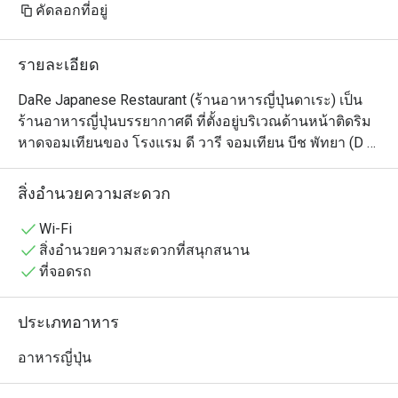
осторожнее с васаби. Здесь он 
คัดลอกที่อยู่
настоящий — ядерная война 
прямо во рту. Рамен тоже чудный. 
รายละเอียด
Адекватные цены — можно 
приходить и без скидок

DaRe Japanese Restaurant (ร้านอาหารญี่ปุ่นดาเระ) เป็น
ร้านอาหารญี่ปุ่นบรรยากาศดี ที่ตั้งอยู่บริเวณด้านหน้าติดริม
หาดจอมเทียนของ โรงแรม ดี วารี จอมเทียน บีช พัทยา (D 
Varee Jomtien Beach Pattaya)

ร้านนี้โดดเด่นด้วยการตกแต่งสไตล์ญี่ปุ่นแบบดั้งเดิมที่เรียบ
สิ่งอำนวยความสะดวก
ง่ายแต่ทันสมัย ทำให้รู้สึกผ่อนคลาย และที่สำคัญคือลูกค้า
สามารถเพลิดเพลินกับการรับประทานอาหารไปพร้อมกับชม
Wi-Fi
วิวทะเลจอมเทียนได้อย่างสบายอารมณ์

สิ่งอำนวยความสะดวกที่สนุกสนาน
เมนูของร้านมีความหลากหลาย เช่น:

ที่จอดรถ
•	เซ็ตเบนโตะ อิ่มคุ้มในเซ็ตเดียวในเซ็ตประกอบไปด้วย ข้าว
หน้าต่างๆ ไข่ตุ๋น ซุปมิโซะ  ผลไม้สด สลัดผักฯ

ประเภทอาหาร
•	ราเมนเส้นสด เสิร์ฟพร้อมน้ำซุปรสชาติกลมกล่อม สูตร
ของทางร้าน อร่อยจนหยดสุดท้าย 

อาหารญี่ปุ่น
•	เมนูรสจัดจ้านถูกปากคนไทยอย่าง ยำแซลมอนรสแซ่บ 