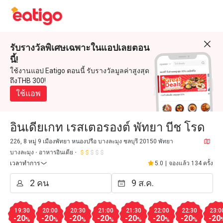
รับรางวัลพิเศษเฉพาะในแอปเลยตอน
นี้!
ใช้งานแอป Eatigo ตอนนี้ รับรางวัลมูลค่าสูงสุด
ถึงTHB 300!
ใช้แอพ
อินเดียเกท เรสเตอรองต์ พัทยา บีช โรด
226, 8 หมู่ 9 เมืองพัทยา หนองปรือ บางละมุง ชลบุรี 20150 พัทยา
บางละมุง
อาหารอินเดีย
เวลาทำการ
5.0
|
จองแล้ว 134 ครั้ง
19:30
20:00
20:30
21:00
21:30
22:00
22:30
23:0
-20
-20
-20
-20
-20
-20
-20
-20
%
%
%
%
%
%
%