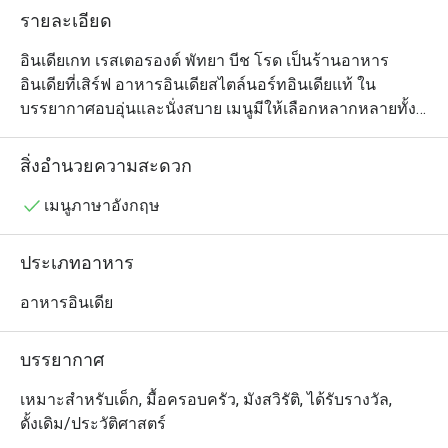
รายละเอียด
อินเดียเกท เรสเตอรองต์ พัทยา บีช โรด เป็นร้านอาหาร
อินเดียที่เสิร์ฟ อาหารอินเดียสไตล์นอร์ทอินเดียแท้ ใน
บรรยากาศอบอุ่นและนั่งสบาย เมนูมีให้เลือกหลากหลายทั้ง 
อาหารมังสวิรัติและไม่มังสวิรัติ  ตั้งอยู่บนถนนเลียบชายหาด
พัทยา เหมาะสำหรับทั้งคนท้องถิ่นและนักท่องเที่ยวที่มองหา 
สิ่งอำนวยความสะดวก
มื้ออาหารอินเดียรสชาติจัดจ้านและอิ่มอร่อย ในบรรยากาศ
เป็นกันเอง
เมนูภาษาอังกฤษ
ประเภทอาหาร
อาหารอินเดีย
บรรยากาศ
เหมาะสำหรับเด็ก, มื้อครอบครัว, มังสวิรัติ, ได้รับรางวัล,
ดั้งเดิม/ประวัติศาสตร์