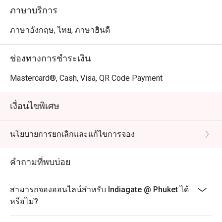
เอาใจใส่ของพนักงาน ซึ่งช่วยสร้างประสบการณ์การรับ
ภาษาบริการ
ประทานอาหารที่ดี หลายคนแสดงความประหลาดใจที่พบ
ร้านอาหารอินเดียที่มีคุณภาพสูงเช่นนี้ในป่าตอง

ภาษาอังกฤษ, ไทย, ภาษาฮินดี
คำแนะนำจาก Indiagate: ตั้งอยู่บนถนนทวีวงศ์อย่างสะดวก
ช่องทางการชำระเงิน
สบาย Indiagate มีการตกแต่งที่ทันสมัยและหรูหราซึ่งช่วย
เสริมประสบการณ์การรับประทานอาหาร บรรยากาศสบาย
Mastercard®, Cash, Visa, QR Code Payment
และน่าเชิญชวน ทำให้เป็นสถานที่ที่เหมาะสำหรับมื้ออาหาร
ทั่วไปและโอกาสพิเศษ

เงื่อนไขพิเศษ
สำหรับผู้ที่สนใจสัมผัสรสชาติของอินเดีย สามารถทำการจอง
นโยบายการยกเลิกและแก้ไขการจอง
ผ่านแอป FunNow หรือ eatigo อย่าพลาดโอกาสที่จะ
เพลิดเพลินกับมื้ออาหารที่น่าจดจำที่ Indiagate!
คำถามที่พบบ่อย
สามารถจองออนไลน์สำหรับ Indiagate @ Phuket ได้
หรือไม่?