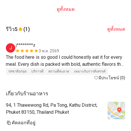
ดูทั้งหมด
รีวิว
5
(1)
ดูทั้งหมด
j********z
J
3 พ.ค. 2569
The food here is so good I could honestly eat it for every 
meal. Every dish is packed with bold, authentic flavors that 
keep you coming back for more. The service is fast and 
รสชาติอร่อย
บริการดี
สถานที่สะอาด
เหมาะกับการสังสรรค์
friendly, and the location is incredibly convenient. If you’re 
มีประโยชน์ (0)
looking for a spot that hits the mark every single time, this 
is it. 👏🏻
เกี่ยวกับร้านอาหาร
94, 1 Thawewong Rd, Pa Tong, Kathu District,
Phuket 83150, Thailand Phuket
คัดลอกที่อยู่