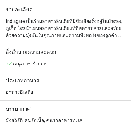
รายละเอียด
Indiagate เป็นร้านอาหารอินเดียที่มีชื่อเสียงตั้งอยู่ในป่าตอง, 
ภูเก็ต โดยนำเสนออาหารอินเดียแท้ที่หลากหลายและอร่อย 
ด้วยความมุ่งมั่นในคุณภาพและความพึงพอใจของลูกค้า 
ร้านนี้ได้รับชื่อเสียงที่ยอดเยี่ยมจากจานอาหารที่อร่อยและ
บรรยากาศที่น่าเชิญชวน

สิ่งอำนวยความสะดวก
เมนูที่ต้องลองที่ Indiagate: แขกแนะนำให้ลอง Chicken 
เมนูภาษาอังกฤษ
Tikka ซึ่งมีการปรุงที่นุ่มและมีรสชาติที่ดี Chicken Masala ก็
เป็นอีกหนึ่งเมนูที่ได้รับความนิยม โดยได้รับคำชมในซอสที่
ประเภทอาหาร
เข้มข้นและมีกลิ่นหอม นอกจากนี้ ตัวเลือกอาหารมังสวิรัติ
ของร้านยังได้รับการตอบรับที่ดี ทำให้เป็นตัวเลือกที่ยอดเยี่ยม
อาหารอินเดีย
สำหรับผู้ที่มารับประทานอาหารทุกคน

บรรยากาศ
รีวิว Indiagate: ร้านนี้มีคะแนนรวมที่น่าประทับใจถึง 4.9 โดย
มีรีวิวจำนวนมากที่เน้นคุณภาพของอาหารและบริการที่ยอด
มังสวิรัติ, คนรักเนื้อ, คนรักอาหารทะเล
เยี่ยม ลูกค้ามักจะพูดถึงความสะอาดของสถานที่และความ