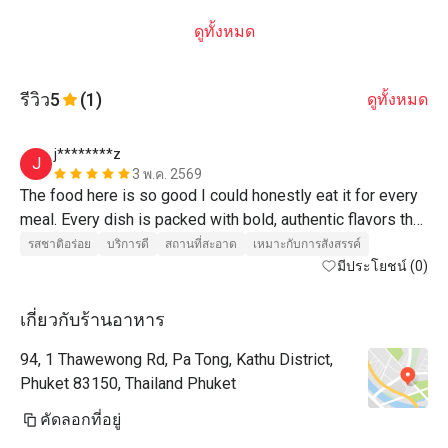
ดูทั้งหมด
รีวิว
5
(1)
ดูทั้งหมด
j********z
J
3 พ.ค. 2569
The food here is so good I could honestly eat it for every 
meal. Every dish is packed with bold, authentic flavors that 
keep you coming back for more. The service is fast and 
รสชาติอร่อย
บริการดี
สถานที่สะอาด
เหมาะกับการสังสรรค์
friendly, and the location is incredibly convenient. If you’re 
มีประโยชน์ (0)
looking for a spot that hits the mark every single time, this 
is it. 👏🏻
เกี่ยวกับร้านอาหาร
94, 1 Thawewong Rd, Pa Tong, Kathu District,
Phuket 83150, Thailand Phuket
คัดลอกที่อยู่