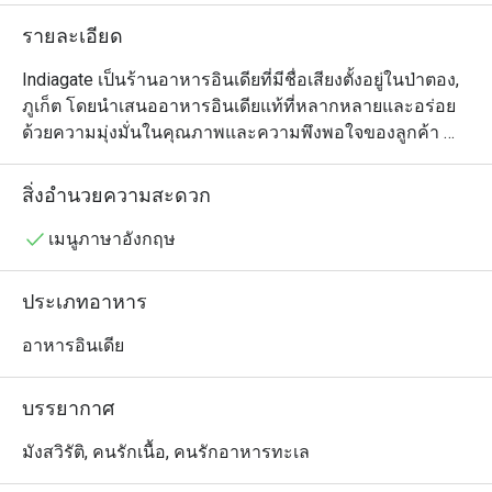
รายละเอียด
Indiagate เป็นร้านอาหารอินเดียที่มีชื่อเสียงตั้งอยู่ในป่าตอง, 
ภูเก็ต โดยนำเสนออาหารอินเดียแท้ที่หลากหลายและอร่อย 
ด้วยความมุ่งมั่นในคุณภาพและความพึงพอใจของลูกค้า 
ร้านนี้ได้รับชื่อเสียงที่ยอดเยี่ยมจากจานอาหารที่อร่อยและ
บรรยากาศที่น่าเชิญชวน

สิ่งอำนวยความสะดวก
เมนูที่ต้องลองที่ Indiagate: แขกแนะนำให้ลอง Chicken 
เมนูภาษาอังกฤษ
Tikka ซึ่งมีการปรุงที่นุ่มและมีรสชาติที่ดี Chicken Masala ก็
เป็นอีกหนึ่งเมนูที่ได้รับความนิยม โดยได้รับคำชมในซอสที่
ประเภทอาหาร
เข้มข้นและมีกลิ่นหอม นอกจากนี้ ตัวเลือกอาหารมังสวิรัติ
ของร้านยังได้รับการตอบรับที่ดี ทำให้เป็นตัวเลือกที่ยอดเยี่ยม
อาหารอินเดีย
สำหรับผู้ที่มารับประทานอาหารทุกคน

บรรยากาศ
รีวิว Indiagate: ร้านนี้มีคะแนนรวมที่น่าประทับใจถึง 4.9 โดย
มีรีวิวจำนวนมากที่เน้นคุณภาพของอาหารและบริการที่ยอด
มังสวิรัติ, คนรักเนื้อ, คนรักอาหารทะเล
เยี่ยม ลูกค้ามักจะพูดถึงความสะอาดของสถานที่และความ