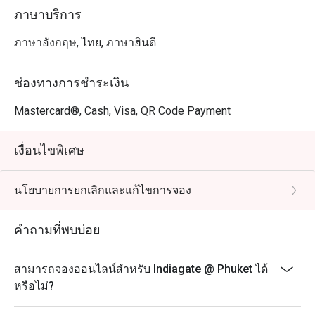
เอาใจใส่ของพนักงาน ซึ่งช่วยสร้างประสบการณ์การรับ
ภาษาบริการ
ประทานอาหารที่ดี หลายคนแสดงความประหลาดใจที่พบ
ร้านอาหารอินเดียที่มีคุณภาพสูงเช่นนี้ในป่าตอง

ภาษาอังกฤษ, ไทย, ภาษาฮินดี
คำแนะนำจาก Indiagate: ตั้งอยู่บนถนนทวีวงศ์อย่างสะดวก
ช่องทางการชำระเงิน
สบาย Indiagate มีการตกแต่งที่ทันสมัยและหรูหราซึ่งช่วย
เสริมประสบการณ์การรับประทานอาหาร บรรยากาศสบาย
Mastercard®, Cash, Visa, QR Code Payment
และน่าเชิญชวน ทำให้เป็นสถานที่ที่เหมาะสำหรับมื้ออาหาร
ทั่วไปและโอกาสพิเศษ

เงื่อนไขพิเศษ
สำหรับผู้ที่สนใจสัมผัสรสชาติของอินเดีย สามารถทำการจอง
นโยบายการยกเลิกและแก้ไขการจอง
ผ่านแอป FunNow หรือ eatigo อย่าพลาดโอกาสที่จะ
เพลิดเพลินกับมื้ออาหารที่น่าจดจำที่ Indiagate!
คำถามที่พบบ่อย
สามารถจองออนไลน์สำหรับ Indiagate @ Phuket ได้
หรือไม่?