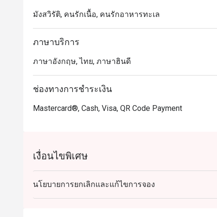
มังสวิรัติ, คนรักเนื้อ, คนรักอาหารทะเล
คำแนะนำจาก Indiagate: ตั้งอยู่บนถนนทวีวงศ์อย่างสะด
หรูหราซึ่งช่วยเสริมประสบการณ์การรับประทานอาหาร
ภาษาบริการ
สถานที่ที่เหมาะสำหรับมื้ออาหารทั่วไปและโอกาสพิเศษ

ภาษาอังกฤษ, ไทย, ภาษาฮินดี
สำหรับผู้ที่สนใจสัมผัสรสชาติของอินเดีย สามารถทำกา
โอกาสที่จะเพลิดเพลินกับมื้ออาหารที่น่าจดจำที่ Indiagat
ช่องทางการชำระเงิน
Mastercard®, Cash, Visa, QR Code Payment
เงื่อนไขพิเศษ
นโยบายการยกเลิกและแก้ไขการจอง