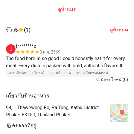
ดูทั้งหมด
รีวิว
5
(1)
ดูทั้งหมด
j********z
J
3 พ.ค. 2569
The food here is so good I could honestly eat it for every 
meal. Every dish is packed with bold, authentic flavors that 
keep you coming back for more. The service is fast and 
รสชาติอร่อย
บริการดี
สถานที่สะอาด
เหมาะกับการสังสรรค์
friendly, and the location is incredibly convenient. If you’re 
มีประโยชน์ (0)
looking for a spot that hits the mark every single time, this 
is it. 👏🏻
เกี่ยวกับร้านอาหาร
94, 1 Thawewong Rd, Pa Tong, Kathu District,
Phuket 83150, Thailand Phuket
คัดลอกที่อยู่