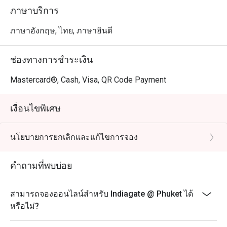
เอาใจใส่ของพนักงาน ซึ่งช่วยสร้างประสบการณ์การรับ
ภาษาบริการ
ประทานอาหารที่ดี หลายคนแสดงความประหลาดใจที่พบ
ร้านอาหารอินเดียที่มีคุณภาพสูงเช่นนี้ในป่าตอง

ภาษาอังกฤษ, ไทย, ภาษาฮินดี
คำแนะนำจาก Indiagate: ตั้งอยู่บนถนนทวีวงศ์อย่างสะดวก
ช่องทางการชำระเงิน
สบาย Indiagate มีการตกแต่งที่ทันสมัยและหรูหราซึ่งช่วย
เสริมประสบการณ์การรับประทานอาหาร บรรยากาศสบาย
Mastercard®, Cash, Visa, QR Code Payment
และน่าเชิญชวน ทำให้เป็นสถานที่ที่เหมาะสำหรับมื้ออาหาร
ทั่วไปและโอกาสพิเศษ

เงื่อนไขพิเศษ
สำหรับผู้ที่สนใจสัมผัสรสชาติของอินเดีย สามารถทำการจอง
นโยบายการยกเลิกและแก้ไขการจอง
ผ่านแอป FunNow หรือ eatigo อย่าพลาดโอกาสที่จะ
เพลิดเพลินกับมื้ออาหารที่น่าจดจำที่ Indiagate!
คำถามที่พบบ่อย
สามารถจองออนไลน์สำหรับ Indiagate @ Phuket ได้
หรือไม่?