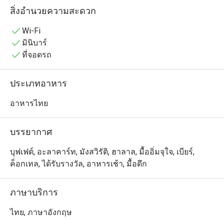
ให้บริการแก่ผู้เข้าพักของโรงแรม พร้อมตัวเลือกอาหารมื้อ
สิ่งอำนวยความสะดวก
เบา ๆ และมื้อเย็น เหมาะสำหรับผู้ที่ต้องการ มื้ออาหาร
สะดวกสบาย หลังจากการช้อปปิ้งหรือท่องเที่ยวในย่านประตู
Wi-Fi
มินิบาร์
ที่จอดรถ
ประเภทอาหาร
อาหารไทย
บรรยากาศ
บุฟเฟต์, อะลาคาร์ท, มังสวิรัติ, ฮาลาล, มื้ออิ่มจุใจ, เบียร์,
ค็อกเทล, ได้รับรางวัล, อาหารเช้า, มื้อดึก
ภาษาบริการ
ไทย, ภาษาอังกฤษ