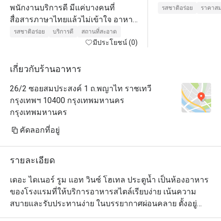
พนักงานบริการดี มีแค่บางคนที่
รสชาติอร่อย
ราคาสม
สื่อสารภาษาไทยแล้วไม่เข้าใจ อาหาร
อร่อย ไม่เผ็ดมาก ถูกปากทั้งคนไทย
รสชาติอร่อย
บริการดี
สถานที่สะอาด
และต่างชาติ งงกับระบบการใช้คูปอง
มีประโยชน์ (0)
ส่วนลดเล็กน้อย แต่โดยรวมแล้วคือดี 
โอกาสหน้าอยากชวนเพื่อนมาอีก
เกี่ยวกับร้านอาหาร
26/2 ซอยสมประสงค์ 1 ถ.พญาไท ราชเทวี
กรุงเทพฯ 10400 กรุงเทพมหานคร
กรุงเทพมหานคร
คัดลอกที่อยู่
รายละเอียด
เดอะ ไดเนอร์ รูม แอท วินซ์ โฮเทล ประตูน้ำ เป็นห้องอาหาร
ของโรงแรมที่ให้บริการอาหารสไตล์เรียบง่าย เน้นความ
สบายและรับประทานง่าย ในบรรยากาศผ่อนคลาย ตั้งอยู่
ภายในโรงแรม วินซ์ โฮเทล แบงค็อก ประตูน้ำโดยส่วนใหญ่