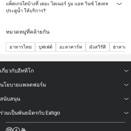
แพ็คเกจใดบ้างที่ เดอะ ไดเนอร์ รูม แอท วินซ์ โฮเทล
ประตูน้ำ ให้บริการ?
หมวดหมู่ที่คล้ายกัน
อาหารไทย
บุฟเฟต์
อะลาคาร์ท
มังสวิรัติ
ฮาลาล
เกี่ยวกับอีททิโก
นโยบายแพลตฟอร์ม
สนับสนุน
ร่วมเป็นพันธมิตรกับ Eatigo