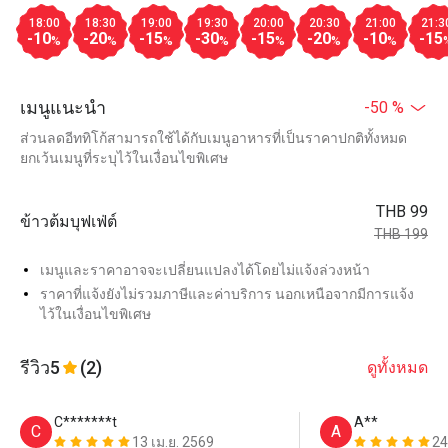
18:00
18:30
19:00
19:30
20:00
20:30
21:00
21:3
-10
-20
-15
-30
-15
-20
-10
-15
%
%
%
%
%
%
%
เมนูแนะนำ
-50 %
ส่วนลดอีททิโก้สามารถใช้ได้กับเมนูอาหารที่เป็นราคาปกติทั้งหมด
ยกเว้นเมนูที่ระบุไว้ในเงื่อนไขพิเศษ
THB 99
ข้าวต้มบุฟเฟ่ต์
THB 199
เมนูและราคาอาจจะเปลี่ยนแปลงได้โดยไม่แจ้งล่วงหน้า
ราคาที่แจ้งยังไม่รวมภาษีและค่าบริการ นอกเหนือจากมีการแจ้ง
ไว้ในเงื่อนไขพิเศษ
รีวิว
5
(2)
ดูทั้งหมด
C*******t
A**
C
A
13 เม.ย. 2569
24