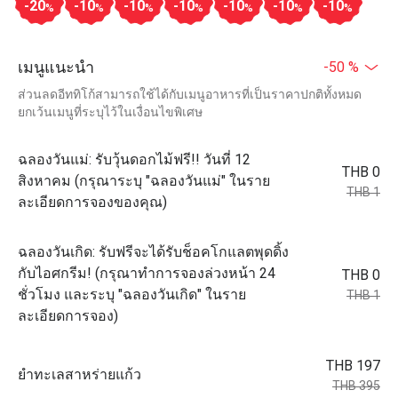
-20
-10
-10
-10
-10
-10
-10
%
%
%
%
%
%
%
เมนูแนะนำ
-50 %
ส่วนลดอีททิโก้สามารถใช้ได้กับเมนูอาหารที่เป็นราคาปกติทั้งหมด
ยกเว้นเมนูที่ระบุไว้ในเงื่อนไขพิเศษ
ฉลองวันแม่: รับวุ้นดอกไม้ฟรี!! วันที่ 12
THB 0
สิงหาคม (กรุณาระบุ "ฉลองวันแม่" ในราย
THB 1
ละเอียดการจองของคุณ)
ฉลองวันเกิด: รับฟรีจะได้รับช็อคโกแลตพุดดิ้ง
กับไอศกรีม! (กรุณาทำการจองล่วงหน้า 24
THB 0
ชั่วโมง และระบุ "ฉลองวันเกิด" ในราย
THB 1
ละเอียดการจอง)
THB 197
ยำทะเลสาหร่ายแก้ว
THB 395