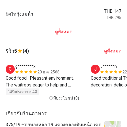
THB 147
ผัดไทกุ้งแม่น้ำ
THB 295
ดูทั้งหมด
รีวิว
5
(4)
ดูทั้งหมด
g********x
J******n
G
J
20 ธ.ค. 2568
22
Good food.  Pleasant environment.  
Good traditional Th
The waitress eager to help and 
decoration, delici
recommend dishes
efficiency Service.
ได้รับประสบการณ์ดี
มีประโยชน์ (0)
เกี่ยวกับร้านอาหาร
375/19 ซอยทองหล่อ 19 แขวงคลองตันเหนือ เขต