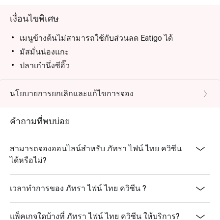
เงื่อนไขพิเศษ
เมนูข้างต้นไม่สามารถใช้กับส่วนลด Eatigo ได้
มัสมั่นน่องแกะ
ปลาเก๋านึ่งซีอิ๊ว
เนื้อปูผัดผงกะหรี่
กุ้งแม่น้ำเผา
นโยบายการยกเลิกและแก้ไขการจอง
เนื้อริบอายออสเตรเลียย่างจิ้มแจ่ว
คำถามที่พบบ่อย
อาหารเซ็ต
สิทธิพิเศษสำหรับเจ้าของวันเกิด: รับฟรี! ช็อคโกแลต
พุดดิ้งกับไอศกรีม เมื่อมาฉลองวันเกิดที่ร้านของเรา
สามารถจองออนไลน์สำหรับ ภัทรา ไฟน์ ไทย ควิซีน
(เงื่อนไข: กรุณาจองล่วงหน้าอย่างน้อย 24 ชั่วโมง และ
ได้หรือไม่?
ระบุข้อความ "ฉลองวันเกิด" ในรายละเอียดการจอง)
เวลาทำการของ ภัทรา ไฟน์ ไทย ควิซีน ?
แพ็คเกจใดบ้างที่ ภัทรา ไฟน์ ไทย ควิซีน ให้บริการ?