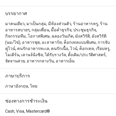
บรรยากาศ
มาคนเดียว, มาเป็นกลุ่ม, มีห้องส่วนตัว, ร้านอาหารหรู, ร้าน
อาหารสบายๆ, กลุ่มเพื่อน, มื้อค่ำธุรกิจ, ประชุมธุรกิจ,
กิจกรรมทีม, โอกาสพิเศษ, ฉลองวันเกิด, มังสวิรัติ, มังสวิรัติ
(นม/ไข่), อาหารชุด, อะลาคาร์ท, ค็อกเทลแบบพิเศษ, การจับ
คู่ไวน์, คนรักอาหารทะเล, คนรักเนื้อ, ไวน์, ค็อกเทล, เรียบหรู,
โมเดิร์น, เลานจ์นั่งชิล, ได้รับรางวัล, ดั้งเดิม/ประวัติศาสตร์,
จัดจานสวย, อาหารกลางวัน, อาหารเย็น
ภาษาบริการ
ภาษาอังกฤษ, ไทย
ช่องทางการชำระเงิน
Cash, Visa, Mastercard®