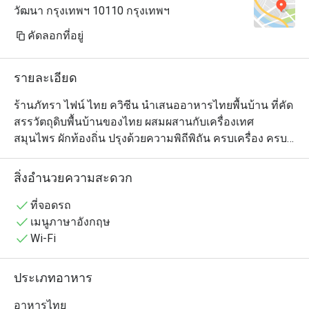
วัฒนา กรุงเทพฯ 10110 กรุงเทพฯ
คัดลอกที่อยู่
รายละเอียด
ร้านภัทรา ไฟน์ ไทย ควิซีน นำเสนออาหารไทยพื้นบ้าน ที่คัด
สรรวัตถุดิบพื้นบ้านของไทย ผสมผสานกับเครื่องเทศ 
สมุนไพร ผักท้องถิ่น ปรุงด้วยความพิถีพิถัน ครบเครื่อง ครบ
รส เพื่อรังสรรค์เมนูความอร่อย  ชูเอกลักษณ์วิถีไทย ผ่าน
ความเป็นอาหารไทยพร้อมเสิร์ฟ ด้วยเมนูหลากหลายทั้ง
สิ่งอำนวยความสะดวก
อาหารคาว หวาน และอาหารทานเล่น สำหรับเมนูเบเกอรี่ 
เครื่องดื่ม ชา กาแฟ ร้านภัทรา ไฟน์ ไทย ควิซีน ได้คัดสรร
ที่จอดรถ
วัตถุดิบออแกนิค เพื่อเสิร์ฟความอร่อยให้ได้ลิ้มลองทุกวัน
เมนูภาษาอังกฤษ
Wi-Fi
ประเภทอาหาร
อาหารไทย