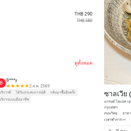
THB 290
THB 580
ดูทั้งหมด
B***y
p****h
B
P
2 ส.ค. 2569
ซาลเวีย
บริการดี
ได้รับประสบการณ์ดี
กลับมาซื้ออีกครั้ง
บริการดี
ได้ร
บริการแบบมืออาชีพ
บริการแบบมืออ
แกรนด์ ไฮแอท เอ
กรุงเทพฯ
ถนนวิทยุ
อาหา
เวลาทำการ