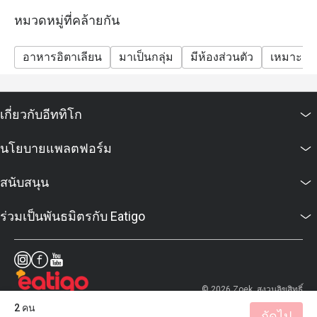
หมวดหมู่ที่คล้ายกัน
อาหารอิตาเลียน
มาเป็นกลุ่ม
มีห้องส่วนตัว
เหมาะสำห
เกี่ยวกับอีททิโก
นโยบายแพลตฟอร์ม
สนับสนุน
ร่วมเป็นพันธมิตรกับ Eatigo
© 2026 Zoek. สงวนลิขสิทธิ์
2 คน
ถัดไป