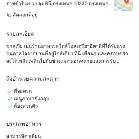
ราชดำริ แขวง ลุมพินี กรุงเทพฯ 10330 กรุงเทพฯ
outstanding and definitely on a 
different level from a typical 
คัดลอกที่อยู่
neighborhood restaurant.

​Thank you for making my trip even 
รายละเอียด
more special with such a memorable 
dining experience. I truly enjoyed my 
ซาลเวีย เป็นร้านอาหารสไตล์โอสเตรียาอิตาลีที่ได้รับแรง
meal.
บันดาลใจจากย่านที่อยู่ใกล้เคียง ที่นี่ เพื่อนๆ และครอบครัว
จะได้เพลิดเพลินไปกับช่วงเวลาผ่อนคลายและการรับ
ประทานอาหารร่วมกัน เมนูประกอบไปด้วยเนื้อโคลด์คัท
สไตล์อิตาลีและชีสไม่พาสเจอร์ไรส์ พิซซ่านาโปลิตาน่าอบ
สิ่งอำนวยความสะดวก
บนไม้ พาสต้าทำมือ เนื้อย่างด้วยเถาองุ่น และของหวานชั้น
เลิศ
ที่จอดรถ
เมนูภาษาอังกฤษ
ห้องส่วนตัว
ประเภทอาหาร
อาหารอิตาเลียน