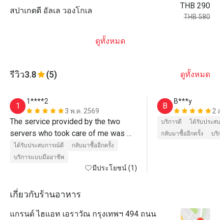
THB 290
สปาเกตตี อัลเล วองโกเล
THB 580
ดูทั้งหมด
รีวิว
3.8
(5)
ดูทั้งหมด
1****2
B***y
1
B
3 พ.ค. 2569
2 
The service provided by the two 
บริการดี
ได้รับประส
servers who took care of me was 
กลับมาซื้ออีกครั้ง
บร
exceptional.(meow, jet) They were 
ได้รับประสบการณ์ดี
กลับมาซื้ออีกครั้ง
incredibly kind and attentive 
บริการแบบมืออาชีพ
throughout my meal.

มีประโยชน์ (1)
​The music drifting up from the buffet 
downstairs added a wonderful touch 
เกี่ยวกับร้านอาหาร
to the overall atmosphere.

แกรนด์ ไฮแอท เอราวัณ กรุงเทพฯ 494 ถนน
​The quality of the food was 