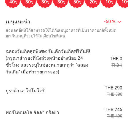
-40
-30
-30
-30
-50
-20
-10
-10
%
%
%
%
%
%
%
เมนูแนะนำ
-50 %
ส่วนลดอีททิโก้สามารถใช้ได้กับเมนูอาหารที่เป็นราคาปกติทั้งหมด
ยกเว้นเมนูที่ระบุไว้ในเงื่อนไขพิเศษ
ฉลองวันเกิดสุดพิเศษ: รับเค้กวันเกิดฟรีทันที!
(กรุณาสำรองที่นั่งล่วงหน้าอย่างน้อย 24
THB 0
ชั่วโมง และระบุในช่องหมายเหตุว่า "ฉลอง
THB 1
วันเกิด" เมื่อทำรายการจอง)
THB 290
บูราต้า เอ โปโมโดริ
THB 580
THB 245
พอร์โตเบลโล อัลลา กริลยา
THB 490