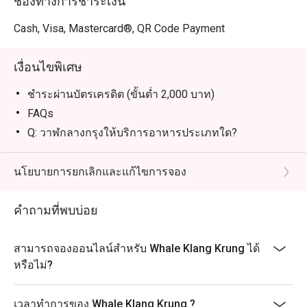
ช่องทางการชำระเงิน
เหมาะสำหรับคนพื้นที่ที่มองหาบุฟเฟต์ซีฟู้ดคุณภาพ คุ้ม
Cash, Visa, Mastercard®, QR Code Payment
ราคา พร้อมเมนูเสิร์ฟเป็นจานเล็กให้ลองได้หลายอย่าง 

เหมาะสำหรับนักท่องเที่ยวที่ต้องการมื้ออร่อย เดินทางง่าย 
เงื่อนไขพิเศษ
และได้สัมผัสประสบการณ์ซีฟู้ดแบบจัดเต็มในเมือง

ชำระผ่านบัตรเครดิต (ขั้นต่ำ 2,000 บาท)
“การจองผ่านแอปหรือเว็บไซต์ Eatigo เป็นวิธีทานอาหารที่
FAQs
ฉลาดที่สุด เพียงเลือกเวลาที่ต้องการ คุณก็จะได้รับส่วนลด
Q: วาฬกลางกรุงให้บริการอาหารประเภทใด?
A: ร้านเป็นบุฟเฟต์ซีฟู้ดคุณภาพ เน้นวัตถุดิบสดและเมนู
ไทยยอดนิยม
นโยบายการยกเลิกและแก้ไขการจอง
Q: เมนูเด่นที่ไม่ควรพลาดคืออะไร?
A: กุ้งไซส์ใหญ่, ปลาหิมะนึ่งซีอิ๊ว, แกงส้มแป๊ะซะกะพง
คำถามที่พบบ่อย
และปูถอดเสื้อ
Q: ที่นี่มี Dress Code ไหม?
สามารถจองออนไลน์สำหรับ Whale Klang Krung ได้
A: ไม่มีกฎแต่งกายเป็นพิเศษ แต่งตัวสุภาพและสบายได้
หรือไม่?
Q: เดินทางไปวาฬกลางกรุงอย่างไร?
A: ร้านตั้งอยู่ที่ ArounD Lifestyle Station (ปั๊ม ปตท.
เวลาทำการของ Whale Klang Krung ?