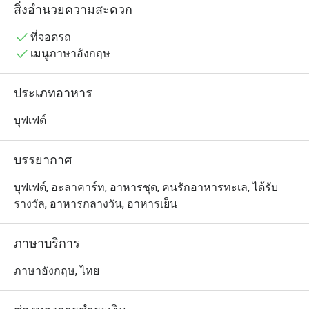
ถูกสร้างขึ้น เพื่อมอบความสุขผ่านรสชาติอาหารที่น่าประทับ
สิ่งอำนวยความสะดวก
ใจ ที่นี่ เราผสมผสานของทะเลสดใหม่เข้ากับเสน่ห์ของ
รสชาติ อาหารไทยที่คุ้นเคย ทุกเมนูถูกสร้างสรรค์อย่างตั้งใจ
ที่จอดรถ
และคัดสรรวัตถุดิบคุณภาพอย่างพิธีพิถัน เราเชื่อว่าอาหาร
เมนูภาษาอังกฤษ
จะไม่ได้เป็นเพียงแค่รสชาติ แต่ยังเป็นการ ส่งต่อความสุข
และช่วงเวลาที่มีคุณค่า เราหวังว่า "วาฬกลางกรุง" จะเป็น
ประเภทอาหาร
สถานที่ที่คุณได้เพลิดเพลินกับมื้ออาหาร ใบบรรยากาศที่
อบอุ่น และเป็นกันเอง พร้อมสร้างความทรงจำ ที่งดงามกับ
บุฟเฟต์
คนสำคัญในชีวิตของคุณ

บรรยากาศ
วาฬกลางกรุง คือร้านบุฟเฟต์ซีฟู้ดใจกลางกรุงเทพฯ ตั้งอยู่ที่ 
ArounD Lifestyle Station (ปั๊ม ปตท. เพชรบุรีตัดใหม่) ชั้น 2 
บุฟเฟต์, อะลาคาร์ท, อาหารชุด, คนรักอาหารทะเล, ได้รับ
เดินทางสะดวก บรรยากาศเป็นกันเอง เหมาะสำหรับ
รางวัล, อาหารกลางวัน, อาหารเย็น
ครอบครัวและกลุ่มเพื่อน

ภาษาบริการ
ร้านขึ้นชื่อเรื่องความสดของวัตถุดิบ โดยเฉพาะ กุ้งไซส์ใหญ่
เด้งสด, ปลาหิมะนึ่งซีอิ๊ว, และเมนูเด่นอย่าง แกงส้มแป๊ะซะ
ภาษาอังกฤษ, ไทย
กะพง ที่ได้รับคำชมอย่างมาก รวมถึง ปูถอดเสื้อ ที่เหมาะ
สำหรับคนไม่อยากแกะเอง 
