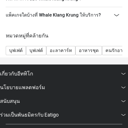
เพชรบุรีตัดใหม่) ชั้น 2 เดินทางสะดวกทั้งรถส่วนตัวและ
รถสาธารณะ
แพ็คเกจใดบ้างที่ Whale Klang Krung ให้บริการ?
หมวดหมู่ที่คล้ายกัน
บุฟเฟต์
บุฟเฟต์
อะลาคาร์ท
อาหารชุด
คนรักอาห
เกี่ยวกับอีททิโก
นโยบายแพลตฟอร์ม
สนับสนุน
ร่วมเป็นพันธมิตรกับ Eatigo