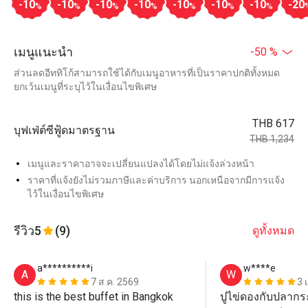
-10
-10
-10
-10
-10
-10
-10
-20
%
%
%
%
%
%
%
เมนูแนะนำ
-50 %
ส่วนลดอีททิโก้สามารถใช้ได้กับเมนูอาหารที่เป็นราคาปกติทั้งหมด
ยกเว้นเมนูที่ระบุไว้ในเงื่อนไขพิเศษ
THB 617
บุฟเฟ่ต์ซีฟู้ดมาตรฐาน
THB 1,234
เมนูและราคาอาจจะเปลี่ยนแปลงได้โดยไม่แจ้งล่วงหน้า
ราคาที่แจ้งยังไม่รวมภาษีและค่าบริการ นอกเหนือจากมีการแจ้ง
ไว้ในเงื่อนไขพิเศษ
รีวิว
5
(9)
ดูทั้งหมด
a**********i
w****e
A
W
7 ส.ค. 2569
3 
this is the best buffet in Bangkok 
ปูไข่ดองกับปลากระพ