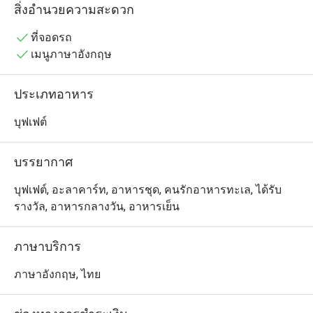
ถูกสร้างขึ้น เพื่อมอบความสุขผ่านรสชาติอาหารที่น่าประทับ
สิ่งอำนวยความสะดวก
ใจ ที่นี่ เราผสมผสานของทะเลสดใหม่เข้ากับเสน่ห์ของ
รสชาติ อาหารไทยที่คุ้นเคย ทุกเมนูถูกสร้างสรรค์อย่างตั้งใจ
ที่จอดรถ
และคัดสรรวัตถุดิบคุณภาพอย่างพิธีพิถัน เราเชื่อว่าอาหาร
เมนูภาษาอังกฤษ
จะไม่ได้เป็นเพียงแค่รสชาติ แต่ยังเป็นการ ส่งต่อความสุข
และช่วงเวลาที่มีคุณค่า เราหวังว่า "วาฬกลางกรุง" จะเป็น
ประเภทอาหาร
สถานที่ที่คุณได้เพลิดเพลินกับมื้ออาหาร ใบบรรยากาศที่
อบอุ่น และเป็นกันเอง พร้อมสร้างความทรงจำ ที่งดงามกับ
บุฟเฟต์
คนสำคัญในชีวิตของคุณ

บรรยากาศ
วาฬกลางกรุง คือร้านบุฟเฟต์ซีฟู้ดใจกลางกรุงเทพฯ ตั้งอยู่ที่ 
ArounD Lifestyle Station (ปั๊ม ปตท. เพชรบุรีตัดใหม่) ชั้น 2 
บุฟเฟต์, อะลาคาร์ท, อาหารชุด, คนรักอาหารทะเล, ได้รับ
เดินทางสะดวก บรรยากาศเป็นกันเอง เหมาะสำหรับ
รางวัล, อาหารกลางวัน, อาหารเย็น
ครอบครัวและกลุ่มเพื่อน

ภาษาบริการ
ร้านขึ้นชื่อเรื่องความสดของวัตถุดิบ โดยเฉพาะ กุ้งไซส์ใหญ่
เด้งสด, ปลาหิมะนึ่งซีอิ๊ว, และเมนูเด่นอย่าง แกงส้มแป๊ะซะ
ภาษาอังกฤษ, ไทย
กะพง ที่ได้รับคำชมอย่างมาก รวมถึง ปูถอดเสื้อ ที่เหมาะ
สำหรับคนไม่อยากแกะเอง 
