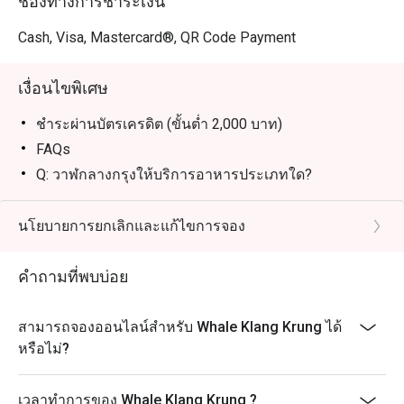
ช่องทางการชำระเงิน
เหมาะสำหรับคนพื้นที่ที่มองหาบุฟเฟต์ซีฟู้ดคุณภาพ คุ้ม
Cash, Visa, Mastercard®, QR Code Payment
ราคา พร้อมเมนูเสิร์ฟเป็นจานเล็กให้ลองได้หลายอย่าง 

เหมาะสำหรับนักท่องเที่ยวที่ต้องการมื้ออร่อย เดินทางง่าย 
เงื่อนไขพิเศษ
และได้สัมผัสประสบการณ์ซีฟู้ดแบบจัดเต็มในเมือง

ชำระผ่านบัตรเครดิต (ขั้นต่ำ 2,000 บาท)
“การจองผ่านแอปหรือเว็บไซต์ Eatigo เป็นวิธีทานอาหารที่
FAQs
ฉลาดที่สุด เพียงเลือกเวลาที่ต้องการ คุณก็จะได้รับส่วนลด
Q: วาฬกลางกรุงให้บริการอาหารประเภทใด?
A: ร้านเป็นบุฟเฟต์ซีฟู้ดคุณภาพ เน้นวัตถุดิบสดและเมนู
ไทยยอดนิยม
นโยบายการยกเลิกและแก้ไขการจอง
Q: เมนูเด่นที่ไม่ควรพลาดคืออะไร?
A: กุ้งไซส์ใหญ่, ปลาหิมะนึ่งซีอิ๊ว, แกงส้มแป๊ะซะกะพง
คำถามที่พบบ่อย
และปูถอดเสื้อ
Q: ที่นี่มี Dress Code ไหม?
สามารถจองออนไลน์สำหรับ Whale Klang Krung ได้
A: ไม่มีกฎแต่งกายเป็นพิเศษ แต่งตัวสุภาพและสบายได้
หรือไม่?
Q: เดินทางไปวาฬกลางกรุงอย่างไร?
A: ร้านตั้งอยู่ที่ ArounD Lifestyle Station (ปั๊ม ปตท.
เวลาทำการของ Whale Klang Krung ?