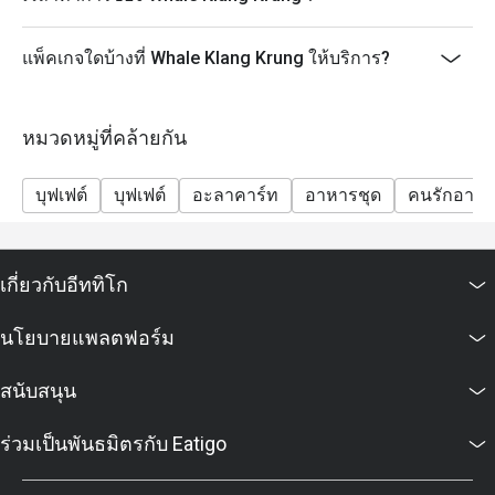
เพชรบุรีตัดใหม่) ชั้น 2 เดินทางสะดวกทั้งรถส่วนตัวและ
รถสาธารณะ
แพ็คเกจใดบ้างที่ Whale Klang Krung ให้บริการ?
หมวดหมู่ที่คล้ายกัน
บุฟเฟต์
บุฟเฟต์
อะลาคาร์ท
อาหารชุด
คนรักอาห
เกี่ยวกับอีททิโก
นโยบายแพลตฟอร์ม
สนับสนุน
ร่วมเป็นพันธมิตรกับ Eatigo