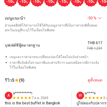
-10
-10
-10
-10
-10
-10
-10
-10
%
%
%
%
%
%
%
เมนูแนะนำ
-50 %
ส่วนลดอีททิโก้สามารถใช้ได้กับเมนูอาหารที่เป็นราคาปกติทั้งหมด
ยกเว้นเมนูที่ระบุไว้ในเงื่อนไขพิเศษ
THB 617
บุฟเฟ่ต์ซีฟู้ดมาตรฐาน
THB 1,234
เมนูและราคาอาจจะเปลี่ยนแปลงได้โดยไม่แจ้งล่วงหน้า
ราคาที่แจ้งยังไม่รวมภาษีและค่าบริการ นอกเหนือจากมีการแจ้ง
ไว้ในเงื่อนไขพิเศษ
รีวิว
5
(9)
ดูทั้งหมด
a**********i
w****e
A
W
7 ส.ค. 2569
3 
this is the best buffet in Bangkok 
ปูไข่ดองกับปลากระพ